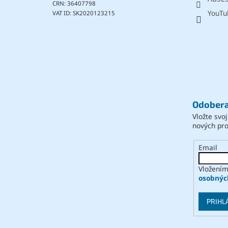
CRN: 36407798
YouTu
VAT ID: SK2020123215
Odobera
Vložte svo
nových pr
Email
Vložením
osobnýc
PRIHL