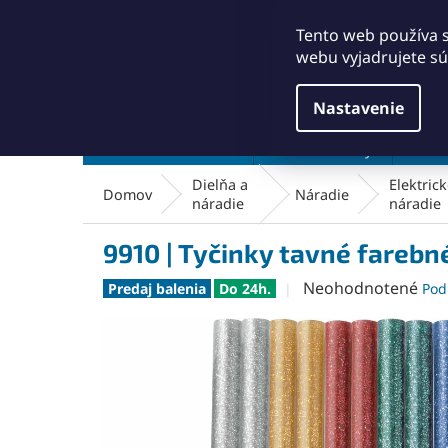
Prejsť
+421911249010
obchod@abse.sk
na
Tento web používa 
obsah
webu vyjadrujete sú
Nastavenie
Brúsenie a leštenie
Čistenie a kefy
Dielň
Dielňa a
Elektric
Domov
Náradie
náradie
náradie
9910 | Tyčinky tavné farebn
Priemerné
Neohodnotené
Predaj balenia
Do 24h.
Pod
hodnotenie
produktu
je
0,0
z
5
hviezdičiek.