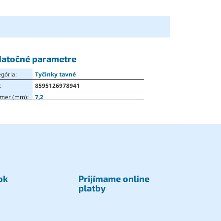
atočné parametre
egória
:
Tyčinky tavné
N
:
8595126978941
emer (mm)
:
7,2
ok
Prijímame online
platby