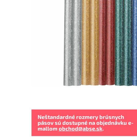
Neštandardné rozmery brúsnych
pásov sú dostupné na objednávku e-
mallom
obchod@abse.sk
.