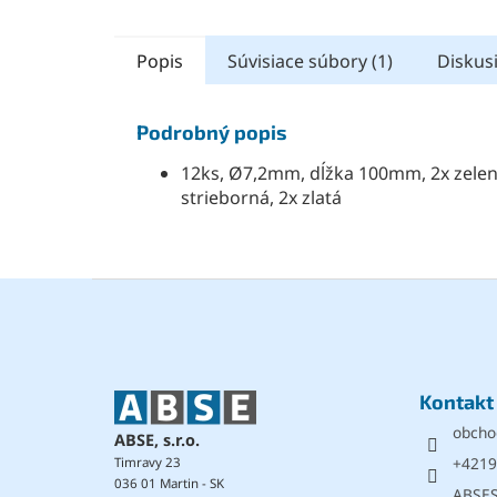
Popis
Súvisiace súbory (1)
Diskus
Podrobný popis
12ks, Ø7,2mm, dĺžka 100mm, 2x zelená
strieborná, 2x zlatá
Z
á
p
ä
t
Kontakt
i
obcho
e
ABSE, s.r.o.
+4219
Timravy 23
036 01 Martin - SK
ABSE