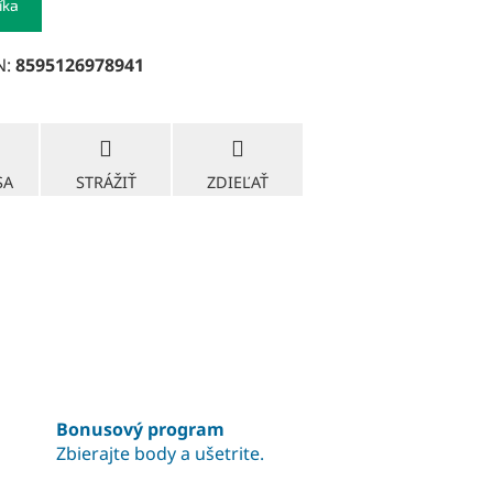
íka
N:
8595126978941
SA
STRÁŽIŤ
ZDIEĽAŤ
Bonusový program
Zbierajte body a ušetrite.