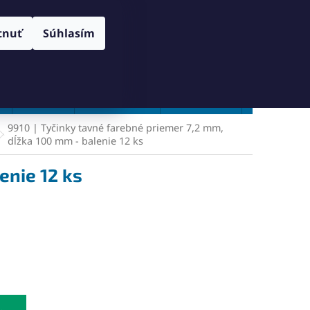
RANY OSOBNÝCH ÚDAJOV
SPÔSOB DORUČENIA A PLATBY
Prihlásenie
tnuť
Súhlasím
NÁKUPNÝ
Prázdny košík
KOŠÍK
Vŕtanie
Zahlbovanie
Závitovanie
Zľavy %
9910 | Tyčinky tavné farebné priemer 7,2 mm,
dĺžka 100 mm - balenie 12 ks
enie 12 ks