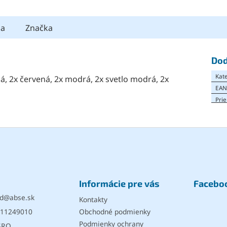
ia
Značka
Dod
Kat
, 2x červená, 2x modrá, 2x svetlo modrá, 2x
EA
Pri
Informácie pre vás
Facebo
d
@
abse.sk
Kontakty
11249010
Obchodné podmienky
Podmienky ochrany
SRO