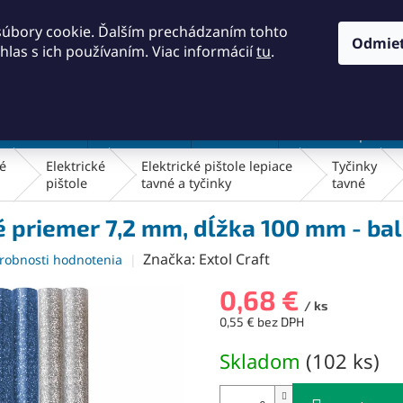
KONTAKTY
OBCHODNÉ PODMIENKY
PODMIENKY OCH
súbory cookie. Ďalším prechádzaním tohto
Odmie
hlas s ich používaním. Viac informácií
tu
.
HĽADAŤ
a a náradie
Frézovanie
Meradlá
Rezanie a pílenie
ké
Elektrické
Elektrické pištole lepiace
Tyčinky
pištole
tavné a tyčinky
tavné
é priemer 7,2 mm, dĺžka 100 mm - bal
Značka:
Extol Craft
robnosti hodnotenia
0,68 €
/ ks
0,55 € bez DPH
Jednotková
Skladom
(
102 ks
)
cena: