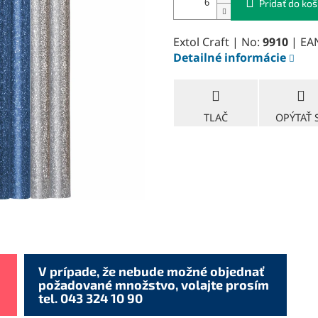
Pridať do koš
Extol Craft | No:
9910
| EA
Detailné informácie
TLAČ
OPÝTAŤ 
V prípade, že nebude možné objednať
požadované množstvo, volajte prosím
tel. 043 324 10 90