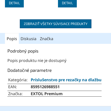
DETAIL
DETAIL
ZOBRAZIŤ VŠETKY SÚVISIACE PRODUKTY
Popis
Diskusia
Značka
Podrobný popis
Popis produktu nie je dostupný
Dodatočné parametre
Kategória
:
Príslušenstvo pre rezačky na dlažbu
EAN
:
8595126988551
Značka
:
EXTOL Premium
Z