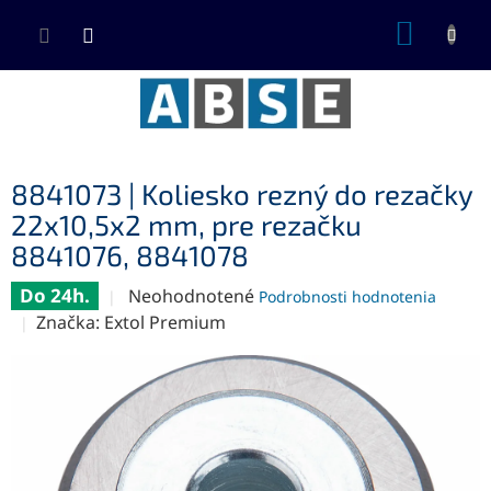
Prejsť
NÁKUP
na
KOŠÍK
obsah
8841073 | Koliesko rezný do rezačky
22x10,5x2 mm, pre rezačku
8841076, 8841078
Do 24h.
Priemerné
Neohodnotené
Podrobnosti hodnotenia
hodnotenie
Značka:
Extol Premium
produktu
je
0,0
z
5
hviezdičiek.