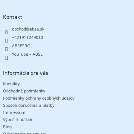
á
p
ä
Kontakt
t
obchod
@
abse.sk
i
e
+421911249010
ABSESRO
YouTube – ABSE
Informácie pre vás
Kontakty
Obchodné podmienky
Podmienky ochrany osobných údajov
Spôsob doručenia a platby
Impressum
Výpočet otáčok
Blog
Odstúpenie od zmluvy