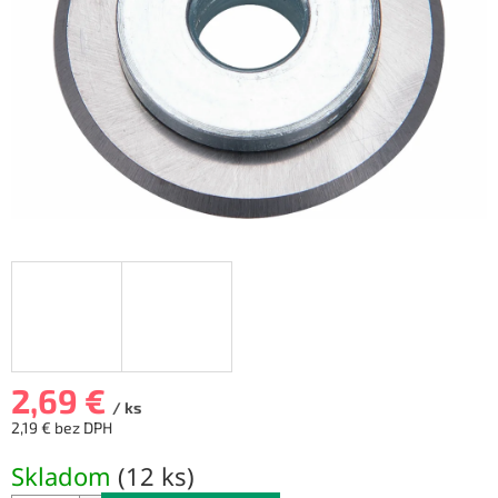
2,69 €
/ ks
2,19 € bez DPH
Jednotková
Skladom
(
12 ks
)
cena: