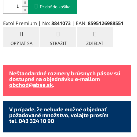
Pridať do košíka
Extol Premium | No:
8841073
| EAN:
8595126988551
OPÝTAŤ SA
STRÁŽIŤ
ZDIEĽAŤ
Neštandardné rozmery brúsnych pásov sú
dostupné na objednávku e-mallom
obchod@abse.sk
.
V prípade, že nebude možné objednať
požadované množstvo, volajte prosím
tel. 043 324 10 90