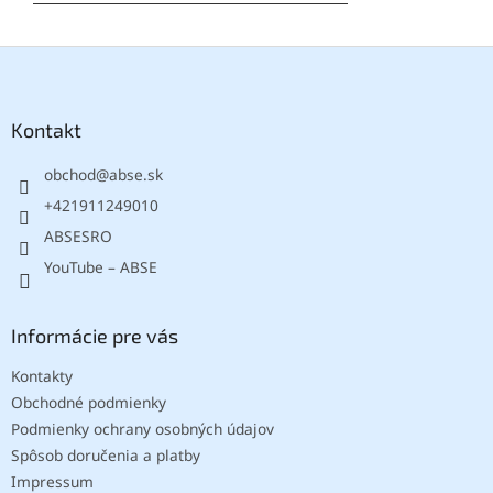
Z
á
p
ä
Kontakt
t
obchod
@
abse.sk
i
e
+421911249010
ABSESRO
YouTube – ABSE
Informácie pre vás
Kontakty
Obchodné podmienky
Podmienky ochrany osobných údajov
Spôsob doručenia a platby
Impressum