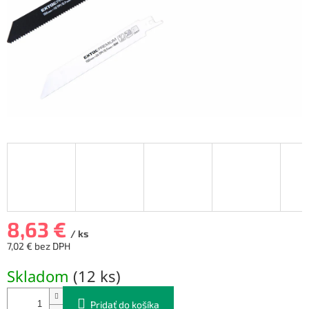
8,63 €
/ ks
7,02 € bez DPH
Jednotková
Skladom
(
12 ks
)
cena:
Pridať do košíka