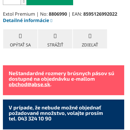
Extol Premium | No:
8806990
| EAN:
8595126992022
Detailné informácie
OPÝTAŤ SA
STRÁŽIŤ
ZDIEĽAŤ
Neštandardné rozmery brúsnych pásov sú
dostupné na objednávku e-mallom
obchod@abse.sk
.
V prípade, že nebude možné objednať
požadované množstvo, volajte prosím
tel. 043 324 10 90