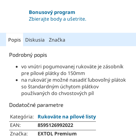
Bonusový program
Zbierajte body a ušetrite.
Popis
Diskusia
Značka
Podrobný popis
vo vnútri pogumovanej rukoväte je zásobník
pre pílové plátky do 150mm
na rukoväť je možné nasadiť ľubovoľný plátok
so štandardným úchytom plátkov
používaných do chvostových píl
Dodatočné parametre
Kategória
:
Rukoväte na pílové listy
EAN
:
8595126992022
Značka
:
EXTOL Premium