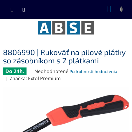
Prejsť
NÁKUP
na
KOŠÍK
obsah
8806990 | Rukoväť na pilové plátky
so zásobníkom s 2 plátkami
Do 24h.
Priemerné
Neohodnotené
Podrobnosti hodnotenia
hodnotenie
Značka:
Extol Premium
produktu
je
0,0
z
5
hviezdičiek.