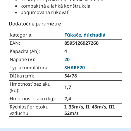
kompaktná a ľahká konštrukcia
pogumovaná rukoväť
Dodatočné parametre
Kategória
:
Fúkače, dúchadlá
EAN
:
8595126927260
Kapacita (Ah)
:
4
Napätie (V)
:
20
Typ akumulátora
:
SHARE20
Dĺžka (cm)
:
54/78
Hmotnosť bez aku
1,7
(kg)
:
Hmotnosť s aku (kg)
:
2,4
Rýchlosť prietoku
I. 33m/s, II. 43m/s, III.
vzduchu
:
52m/s
Z