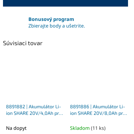
Bonusový program
Zbierajte body a ušetrite.
Súvisiaci tovar
8891882 | Akumulátor Li-
8891886 | Akumulátor Li-
ion SHARE 20V/4,0Ah pre
ion SHARE 20V/8,0Ah pre
88918xx
88918xx, 87918xx
Na dopyt
Skladom
(
11 ks
)