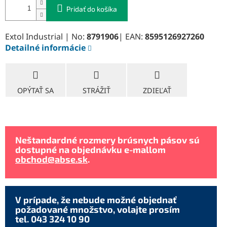
Pridať do košíka
Extol Industrial | No:
8791906
| EAN:
8595126927260
Detailné informácie
OPÝTAŤ SA
STRÁŽIŤ
ZDIEĽAŤ
Neštandardné rozmery brúsnych pásov sú
dostupné na objednávku e-mallom
obchod@abse.sk
.
V prípade, že nebude možné objednať
požadované množstvo, volajte prosím
tel. 043 324 10 90