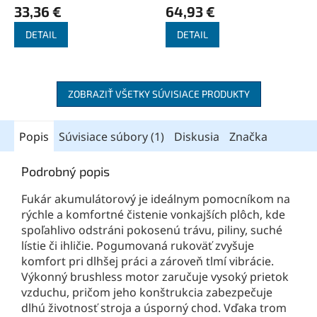
33,36 €
64,93 €
DETAIL
DETAIL
ZOBRAZIŤ VŠETKY SÚVISIACE PRODUKTY
Popis
Súvisiace súbory (1)
Diskusia
Značka
Podrobný popis
Fukár akumulátorový je ideálnym pomocníkom na
rýchle a komfortné čistenie vonkajších plôch, kde
spoľahlivo odstráni pokosenú trávu, piliny, suché
lístie či ihličie. Pogumovaná rukoväť zvyšuje
komfort pri dlhšej práci a zároveň tlmí vibrácie.
Výkonný brushless motor zaručuje vysoký prietok
vzduchu, pričom jeho konštrukcia zabezpečuje
dlhú životnosť stroja a úsporný chod. Vďaka trom