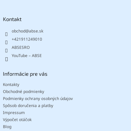
á
p
ä
Kontakt
t
obchod
@
abse.sk
i
e
+421911249010
ABSESRO
YouTube – ABSE
Informácie pre vás
Kontakty
Obchodné podmienky
Podmienky ochrany osobných údajov
Spôsob doručenia a platby
Impressum
Výpočet otáčok
Blog