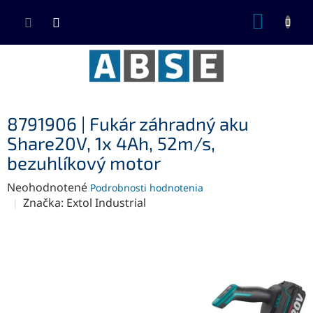
Prejsť
NÁKUP
na
KOŠÍK
obsah
8791906 | Fukár záhradný aku
Share20V, 1x 4Ah, 52m/s,
bezuhlíkový motor
Priemerné
Neohodnotené
Podrobnosti hodnotenia
hodnotenie
Značka:
Extol Industrial
produktu
je
0,0
z
5
hviezdičiek.