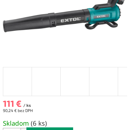
111 €
/ ks
90,24 € bez DPH
Jednotková
Skladom
(
6 ks
)
cena: