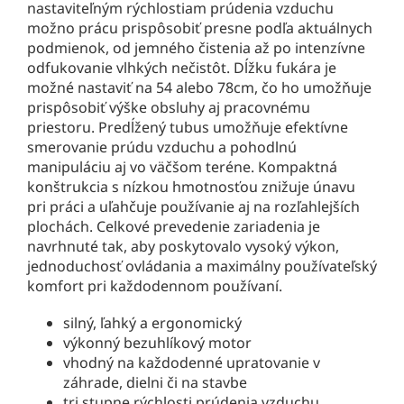
nastaviteľným rýchlostiam prúdenia vzduchu
možno prácu prispôsobiť presne podľa aktuálnych
podmienok, od jemného čistenia až po intenzívne
odfukovanie vlhkých nečistôt. Dĺžku fukára je
možné nastaviť na 54 alebo 78cm, čo ho umožňuje
prispôsobiť výške obsluhy aj pracovnému
priestoru. Predĺžený tubus umožňuje efektívne
smerovanie prúdu vzduchu a pohodlnú
manipuláciu aj vo väčšom teréne. Kompaktná
konštrukcia s nízkou hmotnosťou znižuje únavu
pri práci a uľahčuje používanie aj na rozľahlejších
plochách. Celkové prevedenie zariadenia je
navrhnuté tak, aby poskytovalo vysoký výkon,
jednoduchosť ovládania a maximálny používateľský
komfort pri každodennom používaní.
silný, ľahký a ergonomický
výkonný bezuhlíkový motor
vhodný na každodenné upratovanie v
záhrade, dielni či na stavbe
tri stupne rýchlosti prúdenia vzduchu