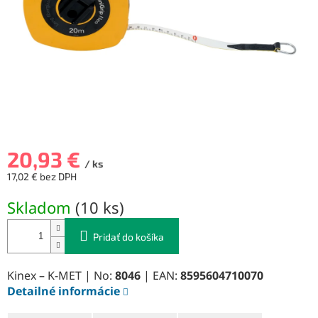
20,93 €
/ ks
17,02 € bez DPH
Jednotková
Skladom
(
10 ks
)
cena:
Pridať do košíka
Kinex – K-MET | No:
8046
| EAN:
8595604710070
Detailné informácie