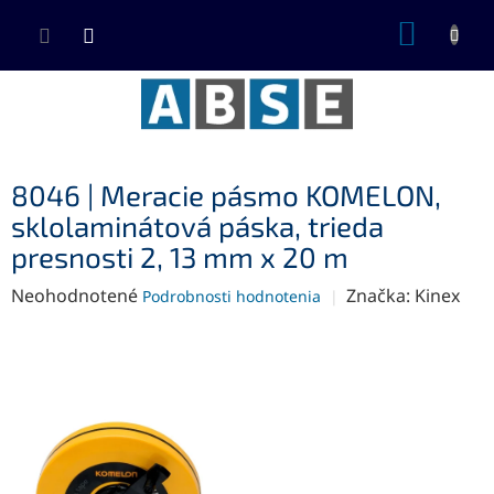
Prejsť
NÁKUP
na
KOŠÍK
obsah
8046 | Meracie pásmo KOMELON,
sklolaminátová páska, trieda
presnosti 2, 13 mm x 20 m
Priemerné
Neohodnotené
Značka:
Kinex
Podrobnosti hodnotenia
hodnotenie
produktu
je
0,0
z
5
hviezdičiek.