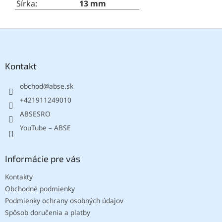
Šírka
:
13 mm
Z
á
p
ä
Kontakt
t
obchod
@
abse.sk
i
e
+421911249010
ABSESRO
YouTube – ABSE
Informácie pre vás
Kontakty
Obchodné podmienky
Podmienky ochrany osobných údajov
Spôsob doručenia a platby