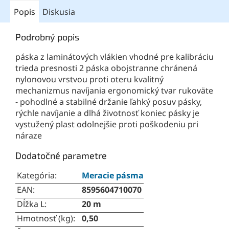
Popis
Diskusia
Podrobný popis
páska z laminátových vlákien vhodné pre kalibráciu
trieda presnosti 2 páska obojstranne chránená
nylonovou vrstvou proti oteru kvalitný
mechanizmus navíjania ergonomický tvar rukoväte
- pohodlné a stabilné držanie ľahký posuv pásky,
rýchle navíjanie a dlhá životnosť koniec pásky je
vystužený plast odolnejšie proti poškodeniu pri
náraze
Dodatočné parametre
Kategória
:
Meracie pásma
EAN
:
8595604710070
Dĺžka L
:
20 m
Hmotnosť (kg)
:
0,50