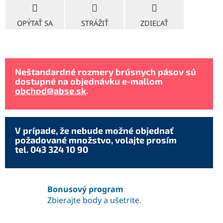
OPÝTAŤ SA
STRÁŽIŤ
ZDIEĽAŤ
Neštandardné rozmery brúsnych pásov sú
dostupné na objednávku e-mallom
obchod@abse.sk
.
V prípade, že nebude možné objednať
požadované množstvo, volajte prosím
tel. 043 324 10 90
Bonusový program
Zbierajte body a ušetrite.