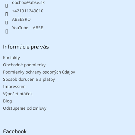
obchod
@
abse.sk
i
e
+421911249010
ABSESRO
YouTube – ABSE
Informácie pre vás
Kontakty
Obchodné podmienky
Podmienky ochrany osobných údajov
Spôsob doručenia a platby
Impressum
Výpočet otáčok
Blog
Odstúpenie od zmluvy
Facebook