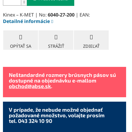
Kinex – K-MET | No:
6040-27-200
| EAN:
Detailné informácie
OPÝTAŤ SA
STRÁŽIŤ
ZDIEĽAŤ
Neštandardné rozmery brúsnych pásov sú
dostupné na objednávku e-mallom
obchod@abse.sk
.
V prípade, že nebude možné objednať
požadované množstvo, volajte prosím
tel. 043 324 10 90