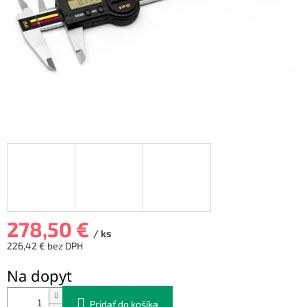
278,50 €
/ ks
226,42 € bez DPH
Jednotková
Na dopyt
cena:
Pridať do košíka