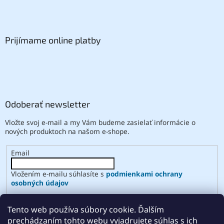
Prijímame online platby
Odoberať newsletter
Vložte svoj e-mail a my Vám budeme zasielať informácie o
nových produktoch na našom e-shope.
Email
Vložením e-mailu súhlasíte s
podmienkami ochrany
osobných údajov
PRIHLÁSIŤ SA
Tento web používa súbory cookie. Ďalším
prechádzaním tohto webu vyjadrujete súhlas s ich