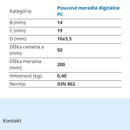
Posuvné meradlá digitálne
Kategória
:
PC
B (mm)
:
14
C (mm)
:
19
D (mm)
:
16x3,5
Dĺžka ramena a
50
(mm)
:
Dĺžka merania
200
(mm)
:
Hmotnosť (kg)
:
0,40
Norma
:
DIN 862
Z
á
p
ä
Kontakt
t