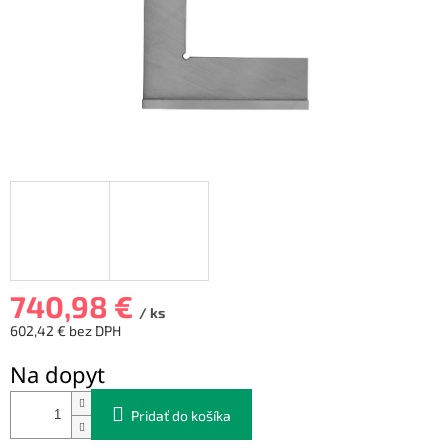
740,98 €
/ ks
602,42 € bez DPH
Jednotková
Na dopyt
cena:
Pridať do košíka