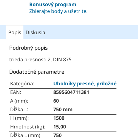
Bonusový program
Zbierajte body a ušetrite.
Popis
Diskusia
Podrobný popis
trieda presnosti 2, DIN 875
Dodatočné parametre
Kategória
:
Uholníky presné, príložné
EAN
:
8595604711381
A (mm)
:
60
Dĺžka L
:
750 mm
H (mm)
:
1500
Hmotnosť (kg)
:
15,00
Dĺžka L (mm)
:
750