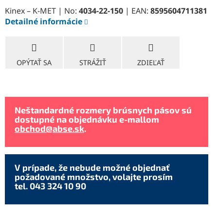
Kinex – K-MET | No:
4034-22-150
| EAN:
8595604711381
Detailné informácie
OPÝTAŤ SA
STRÁŽIŤ
ZDIEĽAŤ
Neštandardné rozmery brúsnych pásov sú
dostupné na objednávku e-mallom
obchod@abse.sk
.
V prípade, že nebude možné objednať
požadované množstvo, volajte prosím
tel. 043 324 10 90