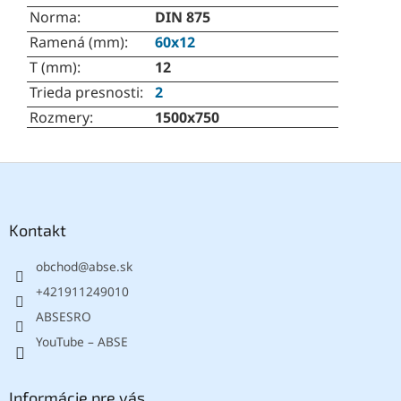
Norma
:
DIN 875
Ramená (mm)
:
60x12
T (mm)
:
12
Trieda presnosti
:
2
Rozmery
:
1500x750
Z
á
p
ä
Kontakt
t
obchod
@
abse.sk
i
e
+421911249010
ABSESRO
YouTube – ABSE
Informácie pre vás