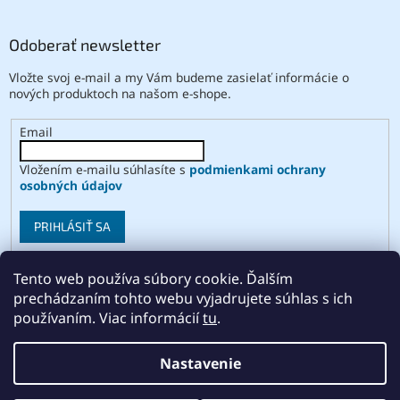
Odoberať newsletter
Vložte svoj e-mail a my Vám budeme zasielať informácie o
nových produktoch na našom e-shope.
Email
Vložením e-mailu súhlasíte s
podmienkami ochrany
osobných údajov
PRIHLÁSIŤ SA
Tento web používa súbory cookie. Ďalším
prechádzaním tohto webu vyjadrujete súhlas s ich
Vytvoril Shoptet
používaním. Viac informácií
tu
.
Copyright 2026
ABSE
. Všetky práva vyhradené.
Upraviť
Nastavenie
nastavenie cookies