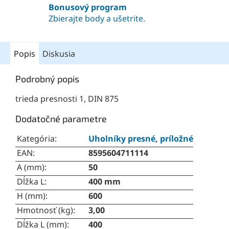
Bonusový program
Zbierajte body a ušetrite.
Popis
Diskusia
Podrobný popis
trieda presnosti 1, DIN 875
Dodatočné parametre
Kategória
:
Uholníky presné, príložné
EAN
:
8595604711114
A (mm)
:
50
Dĺžka L
:
400 mm
H (mm)
:
600
Hmotnosť (kg)
:
3,00
Dĺžka L (mm)
:
400