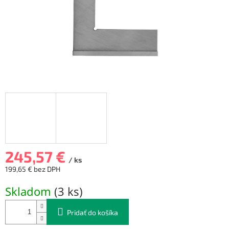
245,57 €
/ ks
199,65 € bez DPH
Jednotková
Skladom
(
3 ks
)
cena:
Pridať do košíka