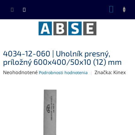
Prejsť
NÁKUP
na
KOŠÍK
obsah
4034-12-060 | Uholník presný,
príložný 600x400/50x10 (12) mm
Priemerné
Neohodnotené
Značka:
Kinex
Podrobnosti hodnotenia
hodnotenie
produktu
je
0,0
z
5
hviezdičiek.