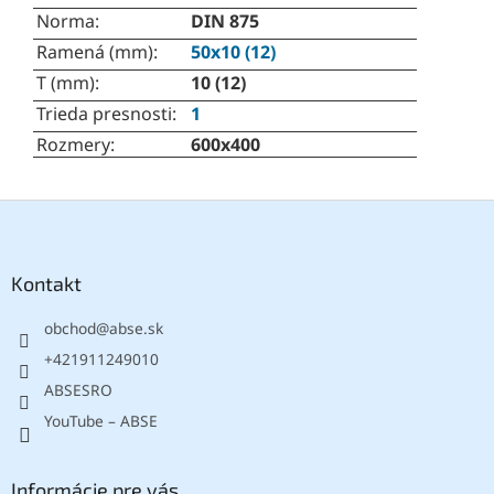
Norma
:
DIN 875
Ramená (mm)
:
50x10 (12)
T (mm)
:
10 (12)
Trieda presnosti
:
1
Rozmery
:
600x400
Z
á
p
ä
Kontakt
t
obchod
@
abse.sk
i
e
+421911249010
ABSESRO
YouTube – ABSE
Informácie pre vás