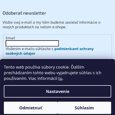
Odoberať newsletter
Vložte svoj e-mail a my Vám budeme zasielať informácie o
nových produktoch na našom e-shope.
Email
Vložením e-mailu súhlasíte s
podmienkami ochrany
osobných údajov
PRIHLÁSIŤ SA
Tento web používa súbory cookie. Ďalším
prechádzaním tohto webu vyjadrujete súhlas s ich
používaním. Viac informácií
tu
.
Vytvoril Shoptet
Nastavenie
Copyright 2026
ABSE
. Všetky práva vyhradené.
Upraviť
Odmietnuť
Súhlasím
nastavenie cookies