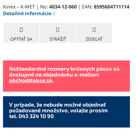
Kinex – K-MET | No:
4034-12-060
| EAN:
8595604711114
Detailné informácie
OPÝTAŤ SA
STRÁŽIŤ
ZDIEĽAŤ
Neštandardné rozmery brúsnych pásov sú
dostupné na objednávku e-mallom
obchod@abse.sk
.
V prípade, že nebude možné objednať
požadované množstvo, volajte prosím
tel. 043 324 10 90