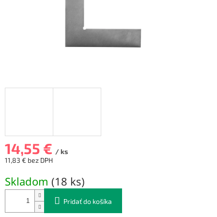
14,55 €
/ ks
11,83 € bez DPH
Jednotková
Skladom
(
18 ks
)
cena:
Pridať do košíka