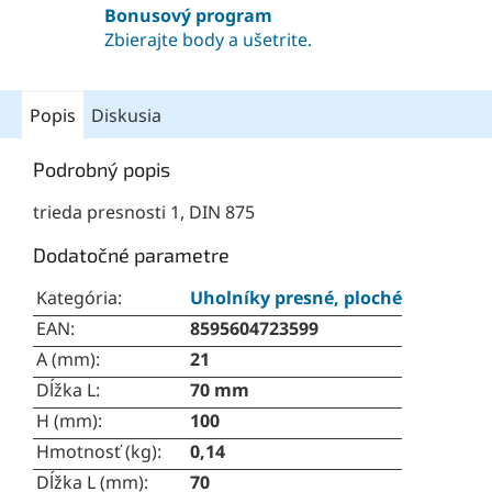
Bonusový program
Zbierajte body a ušetrite.
Popis
Diskusia
Podrobný popis
trieda presnosti 1, DIN 875
Dodatočné parametre
Kategória
:
Uholníky presné, ploché
EAN
:
8595604723599
A (mm)
:
21
Dĺžka L
:
70 mm
H (mm)
:
100
Hmotnosť (kg)
:
0,14
Dĺžka L (mm)
:
70