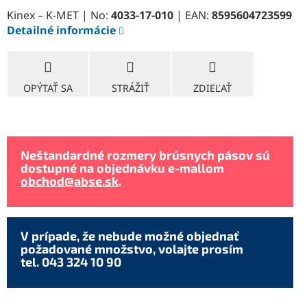
Kinex – K-MET | No:
4033-17-010
| EAN:
8595604723599
Detailné informácie
OPÝTAŤ SA
STRÁŽIŤ
ZDIEĽAŤ
Neštandardné rozmery brúsnych pásov sú
dostupné na objednávku e-mallom
obchod@abse.sk
.
V prípade, že nebude možné objednať
požadované množstvo, volajte prosím
tel. 043 324 10 90