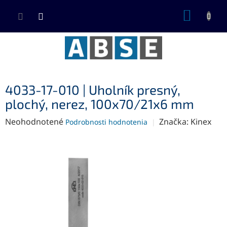
Prejsť
NÁKUP
na
KOŠÍK
obsah
4033-17-010 | Uholník presný,
plochý, nerez, 100x70/21x6 mm
Priemerné
Neohodnotené
Značka:
Kinex
Podrobnosti hodnotenia
hodnotenie
produktu
je
0,0
z
5
hviezdičiek.