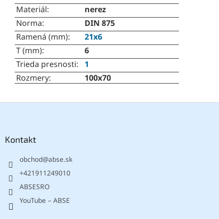
Materiál
:
nerez
Norma
:
DIN 875
Ramená (mm)
:
21x6
T (mm)
:
6
Trieda presnosti
:
1
Rozmery
:
100x70
Z
á
p
ä
Kontakt
t
obchod
@
abse.sk
i
e
+421911249010
ABSESRO
YouTube – ABSE