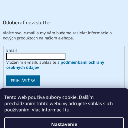
Odoberať newsletter
Vložte svoj e-mail a my Vám budeme zasielať informácie o
nových produktoch na našom e-shope.
Email
Vložením e-mailu súhlasíte s
podmienkami ochrany
osobných údajov
PRIHLÁSIŤ SA
Tento web používa súbory cookie. Ďalším
prechádzaním tohto webu vyjadrujete súhlas s ich
Vytvoril Shoptet
používaním. Viac informácií
tu
.
Copyright 2026
ABSE
. Všetky práva vyhradené.
Upraviť
Nastavenie