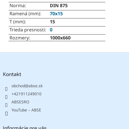
Norma
:
DIN 875
Ramená (mm)
:
70x15
T (mm)
:
15
Trieda presnosti
:
0
Rozmery
:
1000x660
Z
á
p
ä
Kontakt
t
obchod
@
abse.sk
i
e
+421911249010
ABSESRO
YouTube – ABSE
Informácie pre vás