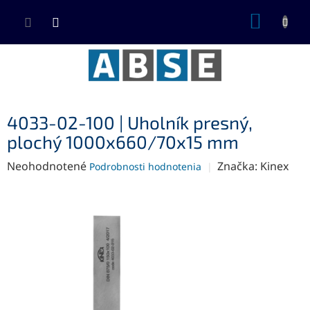
Prejsť
NÁKUP
na
KOŠÍK
obsah
4033-02-100 | Uholník presný,
plochý 1000x660/70x15 mm
Priemerné
Neohodnotené
Značka:
Kinex
Podrobnosti hodnotenia
hodnotenie
produktu
je
0,0
z
5
hviezdičiek.