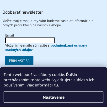
Odoberať newsletter
Vložte svoj e-mail a my Vám budeme zasielať informácie o
nových produktoch na našom e-shope.
Email
Vložením e-mailu súhlasíte s
podmienkami ochrany
osobných údajov
PRIHLÁSIŤ SA
Tento web používa súbory cookie. Ďalším
prechádzaním tohto webu vyjadrujete súhlas s ich
Vytvoril Shoptet
používaním. Viac informácií
tu
.
Copyright 2026
ABSE
. Všetky práva vyhradené.
Upraviť
Nastavenie
nastavenie cookies