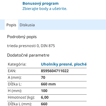
Bonusový program
Zbierajte body a ušetrite.
Popis
Diskusia
Podrobný popis
trieda presnosti 0, DIN 875
Dodatočné parametre
Kategória
:
Uholníky presné, ploché
EAN
:
8595604711022
A (mm)
:
70
Dĺžka L
:
660 mm
H (mm)
:
100
Hmotnosť (kg)
:
6,00
Dĺžka L (mm)
:
660