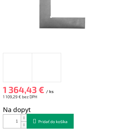
1 364,43 €
/ ks
1 109,29 € bez DPH
Jednotková
Na dopyt
cena:
Pridať do košíka