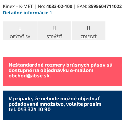
Kinex – K-MET | No:
4033-02-100
| EAN:
8595604711022
Detailné informácie
OPÝTAŤ SA
STRÁŽIŤ
ZDIEĽAŤ
Neštandardné rozmery brúsnych pásov sú
dostupné na objednávku e-mallom
obchod@abse.sk
.
V prípade, že nebude možné objednať
požadované množstvo, volajte prosím
tel. 043 324 10 90