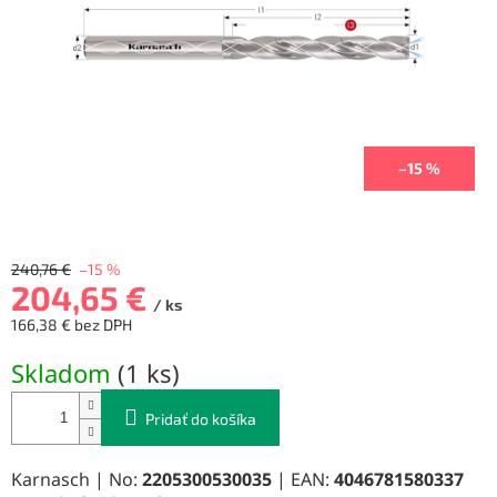
–15 %
240,76 €
–15 %
204,65 €
/ ks
166,38 € bez DPH
Jednotková
Skladom
(
1 ks
)
cena:
Pridať do košíka
Karnasch | No:
2205300530035
| EAN:
4046781580337