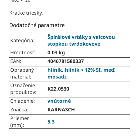
HRC < 52
Krátke triesky.
Dodatočné parametre
Špirálové vrtáky s valcovou
Kategória
:
stopkou tvrdokovové
Hmotnosť
:
0.03 kg
EAN
:
4046781580337
Obrábaný
hliník
,
hliník < 12% SI
,
meď
,
materiál
:
mosadz
Označenie
K22.0530
produktov
:
Chladenie
:
vnútorné
Značka
:
KARNASCH
Priemer
5,3
(mm)
: