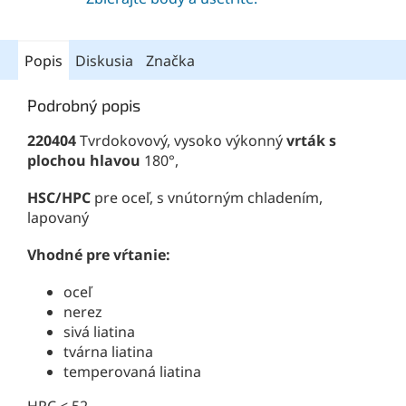
Popis
Diskusia
Značka
Podrobný popis
220404
Tvrdokovový, vysoko výkonný
vrták s
plochou hlavou
180°,
HSC/HPC
pre oceľ, s vnútorným chladením,
lapovaný
Vhodné pre vŕtanie:
oceľ
nerez
sivá liatina
tvárna liatina
temperovaná liatina