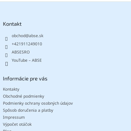
Z
á
p
ä
Kontakt
t
obchod
@
abse.sk
i
e
+421911249010
ABSESRO
YouTube – ABSE
Informácie pre vás
Kontakty
Obchodné podmienky
Podmienky ochrany osobných údajov
Spôsob doručenia a platby
Impressum
Výpočet otáčok