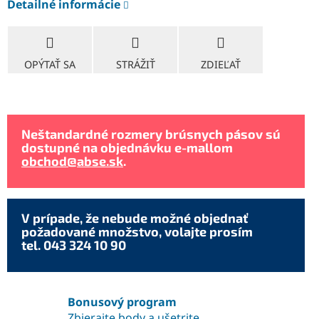
Detailné informácie
OPÝTAŤ SA
STRÁŽIŤ
ZDIEĽAŤ
Neštandardné rozmery brúsnych pásov sú
dostupné na objednávku e-mallom
obchod@abse.sk
.
V prípade, že nebude možné objednať
požadované množstvo, volajte prosím
tel. 043 324 10 90
Bonusový program
Zbierajte body a ušetrite.