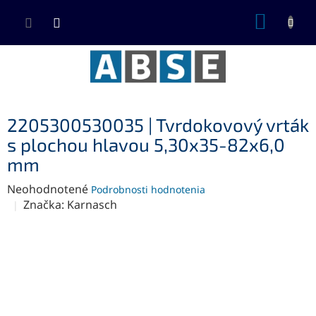
Prejsť
NÁKUP
na
KOŠÍK
obsah
2205300530035 | Tvrdokovový vrták
s plochou hlavou 5,30x35-82x6,0
mm
Priemerné
Neohodnotené
Podrobnosti hodnotenia
hodnotenie
Značka:
Karnasch
produktu
je
0,0
z
5
hviezdičiek.