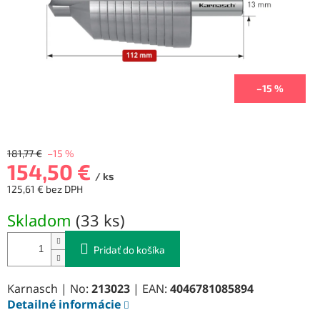
–15 %
181,77 €
–15 %
154,50 €
/ ks
125,61 € bez DPH
Jednotková
Skladom
(
33 ks
)
cena:
Pridať do košíka
Karnasch | No:
213023
| EAN:
4046781085894
Detailné informácie