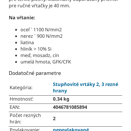
pre ručné vŕtačky je 40 mm.
Na vŕtanie:
oceľ ˂ 1100 N/mm2
nerez ˂ 900 N/mm2
liatina
hliník > 10% Si
meď, mosadz, cín
umelá hmota, GFK/CFK
Dodatočné parametre
Stupňovité vrtáky 2, 3 rezné
Kategória
:
hrany
Hmotnosť
:
0.34 kg
EAN
:
4046781085894
Počet rezných
2
hrán
:
Povlakovanie
:
nepovlakované