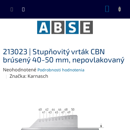
Prejsť
NÁKUP
na
KOŠÍK
obsah
213023 | Stupňovitý vrták CBN
brúsený 40-50 mm, nepovlakovaný
Priemerné
Neohodnotené
Podrobnosti hodnotenia
hodnotenie
Značka:
Karnasch
produktu
je
0,0
z
5
hviezdičiek.