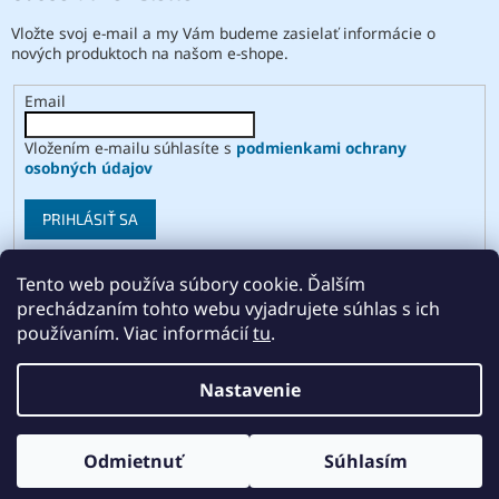
Vložte svoj e-mail a my Vám budeme zasielať informácie o
nových produktoch na našom e-shope.
Email
Vložením e-mailu súhlasíte s
podmienkami ochrany
osobných údajov
PRIHLÁSIŤ SA
Tento web používa súbory cookie. Ďalším
prechádzaním tohto webu vyjadrujete súhlas s ich
Vytvoril Shoptet
používaním. Viac informácií
tu
.
Copyright 2026
ABSE
. Všetky práva vyhradené.
Upraviť
Nastavenie
nastavenie cookies
Odmietnuť
Súhlasím
Odstúpiť od zmluvy