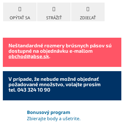
OPÝTAŤ SA
STRÁŽIŤ
ZDIEĽAŤ
Neštandardné rozmery brúsnych pásov sú
dostupné na objednávku e-mallom
obchod@abse.sk
.
V prípade, že nebude možné objednať
požadované množstvo, volajte prosím
tel. 043 324 10 90
Bonusový program
Zbierajte body a ušetrite.