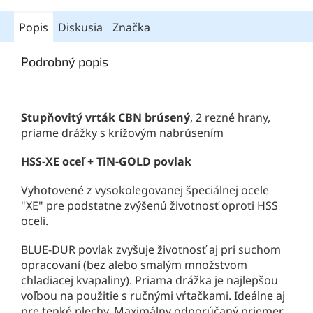
Popis
Diskusia
Značka
Podrobný popis
Stupňovitý vrták CBN brúsený
, 2 rezné hrany,
priame drážky s krížovým nabrúsením
HSS-XE oceľ + TiN-GOLD povlak
Vyhotovené z vysokolegovanej špeciálnej ocele
"XE" pre podstatne zvýšenú životnosť oproti HSS
oceli.
BLUE-DUR povlak zvyšuje životnosť aj pri suchom
opracovaní (bez alebo smalým množstvom
chladiacej kvapaliny). Priama drážka je najlepšou
voľbou na použitie s ručnými vŕtačkami. Ideálne aj
pre tenké plechy. Maximálny odporúčaný priemer