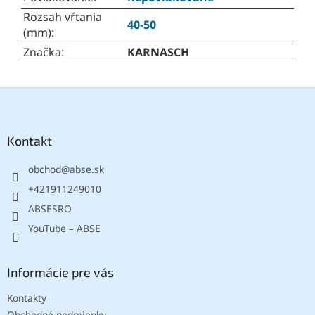
Rozsah vŕtania
40-50
(mm)
:
Značka
:
KARNASCH
Z
á
p
ä
Kontakt
t
obchod
@
abse.sk
i
e
+421911249010
ABSESRO
YouTube – ABSE
Informácie pre vás
Kontakty
Obchodné podmienky