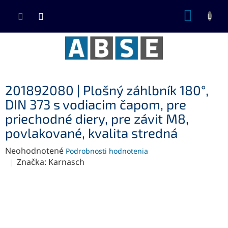
Prejsť
NÁKUP
na
KOŠÍK
obsah
201892080 | Plošný záhlbník 180°,
DIN 373 s vodiacim čapom, pre
priechodné diery, pre závit M8,
povlakované, kvalita stredná
Priemerné
Neohodnotené
Podrobnosti hodnotenia
hodnotenie
Značka:
Karnasch
produktu
je
0,0
z
5