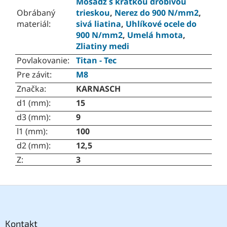
Mosadz s krátkou drobivou
Obrábaný
trieskou
,
Nerez do 900 N/mm2
,
materiál
:
sivá liatina
,
Uhlíkové ocele do
900 N/mm2
,
Umelá hmota
,
Zliatiny medi
Povlakovanie
:
Titan - Tec
Pre závit
:
M8
Značka
:
KARNASCH
d1 (mm)
:
15
d3 (mm)
:
9
l1 (mm)
:
100
d2 (mm)
:
12,5
Z
:
3
Z
á
p
ä
Kontakt