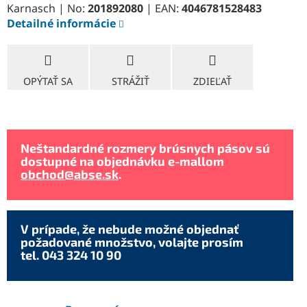
Karnasch | No:
201892080
| EAN:
4046781528483
Detailné informácie
OPÝTAŤ SA
STRÁŽIŤ
ZDIEĽAŤ
Neštandardné rozmery brúsnych pásov sú
dostupné na objednávku e-mallom
obchod@abse.sk
.
V prípade, že nebude možné objednať
požadované množstvo, volajte prosím
tel. 043 324 10 90