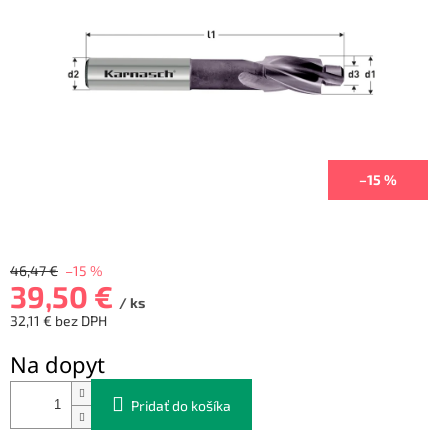
hviezdičiek.
–15 %
46,47 €
–15 %
39,50 €
/ ks
32,11 € bez DPH
Jednotková
Na dopyt
cena:
Pridať do košíka