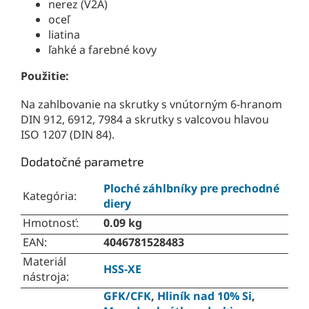
nerez (V2A)
oceľ
liatina
ľahké a farebné kovy
Použitie:
Na zahlbovanie na skrutky s vnútorným 6-hranom
DIN 912, 6912, 7984 a skrutky s valcovou hlavou
ISO 1207 (DIN 84).
Dodatočné parametre
Ploché záhlbníky pre prechodné
Kategória
:
diery
Hmotnosť
:
0.09 kg
EAN
:
4046781528483
Materiál
HSS-XE
nástroja
:
GFK/CFK
,
Hliník nad 10% Si
,