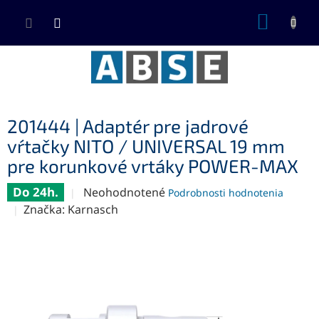
Prejsť
NÁKUP
na
KOŠÍK
obsah
201444 | Adaptér pre jadrové
vŕtačky NITO / UNIVERSAL 19 mm
pre korunkové vrtáky POWER-MAX
Do 24h.
Priemerné
Neohodnotené
Podrobnosti hodnotenia
hodnotenie
Značka:
Karnasch
produktu
je
0,0
z
5
hviezdičiek.