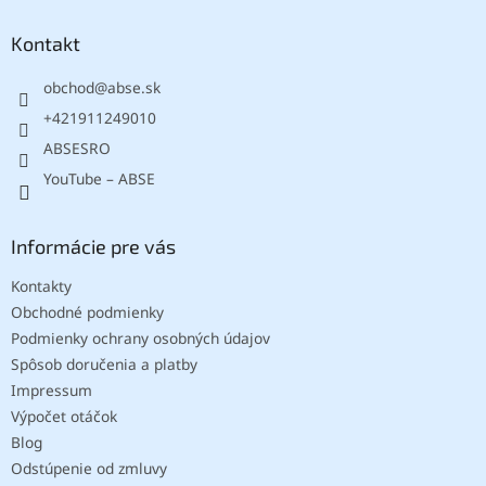
p
ä
Kontakt
t
obchod
@
abse.sk
i
e
+421911249010
ABSESRO
YouTube – ABSE
Informácie pre vás
Kontakty
Obchodné podmienky
Podmienky ochrany osobných údajov
Spôsob doručenia a platby
Impressum
Výpočet otáčok
Blog
Odstúpenie od zmluvy