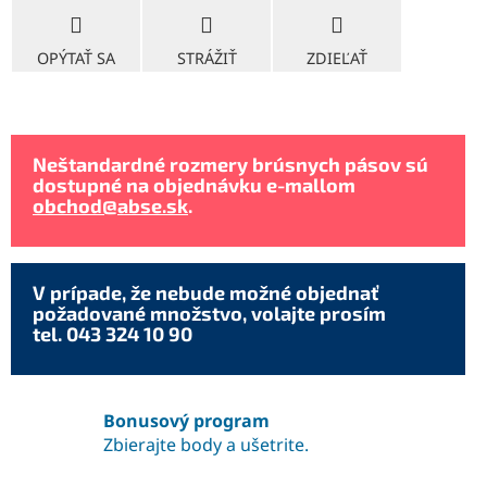
OPÝTAŤ SA
STRÁŽIŤ
ZDIEĽAŤ
Neštandardné rozmery brúsnych pásov sú
dostupné na objednávku e-mallom
obchod@abse.sk
.
V prípade, že nebude možné objednať
požadované množstvo, volajte prosím
tel. 043 324 10 90
Bonusový program
Zbierajte body a ušetrite.