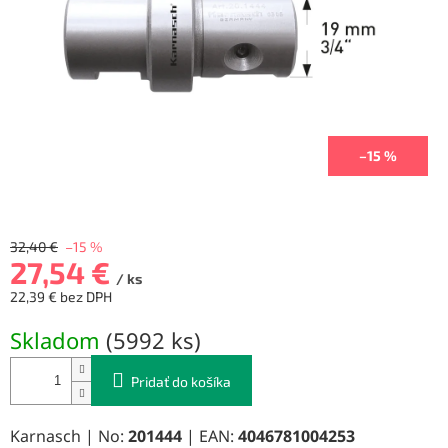
–15 %
32,40 €
–15 %
27,54 €
/ ks
22,39 € bez DPH
Jednotková
Skladom
(
5992 ks
)
cena:
Pridať do košíka
Karnasch | No:
201444
| EAN:
4046781004253