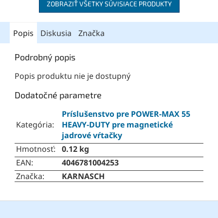
ZOBRAZIŤ VŠETKY SÚVISIACE PRODUKTY
Popis
Diskusia
Značka
Podrobný popis
Popis produktu nie je dostupný
Dodatočné parametre
Príslušenstvo pre POWER-MAX 55
Kategória
:
HEAVY-DUTY pre magnetické
jadrové vŕtačky
Hmotnosť
:
0.12 kg
EAN
:
4046781004253
Značka
:
KARNASCH
Z
á