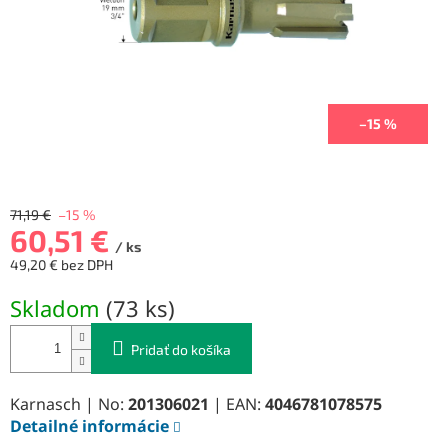
–15 %
71,19 €
–15 %
60,51 €
/ ks
49,20 € bez DPH
Jednotková
Skladom
(
73 ks
)
cena:
Pridať do košíka
Karnasch | No:
201306021
| EAN:
4046781078575
Detailné informácie