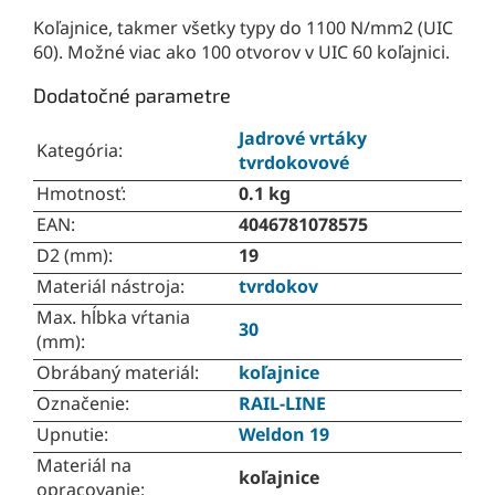
Koľajnice, takmer všetky typy do 1100 N/mm2 (UIC
60). Možné viac ako 100 otvorov v UIC 60 koľajnici.
Dodatočné parametre
Jadrové vrtáky
Kategória
:
tvrdokovové
Hmotnosť
:
0.1 kg
EAN
:
4046781078575
D2 (mm)
:
19
Materiál nástroja
:
tvrdokov
Max. hĺbka vŕtania
30
(mm)
:
Obrábaný materiál
:
koľajnice
Označenie
:
RAIL-LINE
Upnutie
:
Weldon 19
Materiál na
koľajnice
opracovanie
: