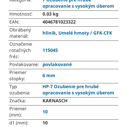
opracovanie s vysokým úberom
Hmotnosť
:
0.03 kg
EAN
:
4046781023322
Obrábaný
hliník
,
Umelé hmoty / GFK-CFK
materiál
:
Označenie
rotačných
115045
fréz
:
Povlakovanie
:
povlakované
Priemer
6 mm
stopky
:
Typ
HP-7 Ozubenie pre hrubé
ozubenia
:
opracovanie s vysokým úberom
Značka
:
KARNASCH
Priemer
10
(mm)
:
d1 (mm)
:
10