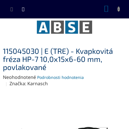
Prejsť
NÁKUP
na
KOŠÍK
obsah
115045030 | E (TRE) - Kvapkovitá
fréza HP-7 10,0x15x6-60 mm,
povlakované
Priemerné
Neohodnotené
Podrobnosti hodnotenia
hodnotenie
Značka:
Karnasch
produktu
je
0,0
z
5
hviezdičiek.