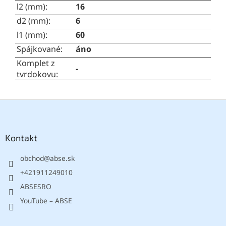
l2 (mm)
:
16
d2 (mm)
:
6
l1 (mm)
:
60
Spájkované
:
áno
Komplet z
-
tvrdokovu
:
Z
á
p
ä
Kontakt
t
obchod
@
abse.sk
i
e
+421911249010
ABSESRO
YouTube – ABSE