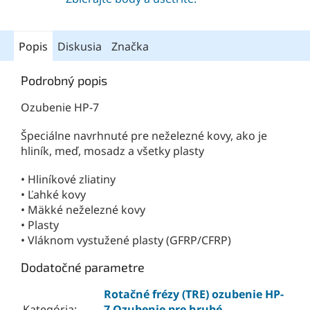
Popis
Diskusia
Značka
Podrobný popis
Ozubenie HP-7
Špeciálne navrhnuté pre neželezné kovy, ako je
hliník, meď, mosadz a všetky plasty
• Hliníkové zliatiny
• Ľahké kovy
• Mäkké neželezné kovy
• Plasty
• Vláknom vystužené plasty (GFRP/CFRP)
Dodatočné parametre
Rotačné frézy (TRE) ozubenie HP-
Kategória
:
7 Ozubenie pre hrubé