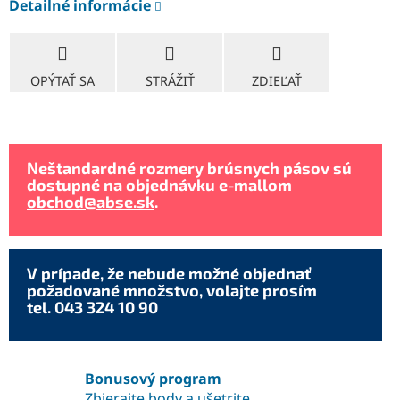
Detailné informácie
OPÝTAŤ SA
STRÁŽIŤ
ZDIEĽAŤ
Neštandardné rozmery brúsnych pásov sú
dostupné na objednávku e-mallom
obchod@abse.sk
.
V prípade, že nebude možné objednať
požadované množstvo, volajte prosím
tel. 043 324 10 90
Bonusový program
Zbierajte body a ušetrite.