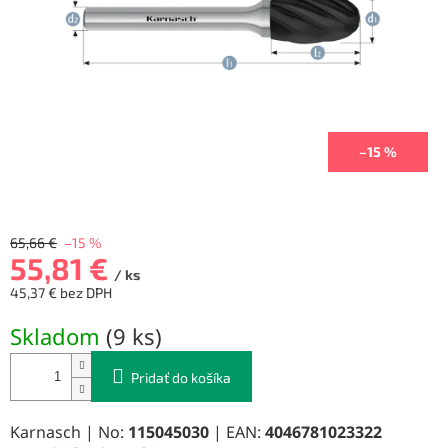
–15 %
65,66 €
–15 %
55,81 €
/ ks
45,37 € bez DPH
Jednotková
Skladom
(
9 ks
)
cena:
Pridať do košíka
Karnasch | No:
115045030
| EAN:
4046781023322