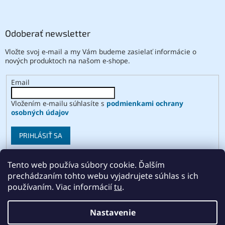
Odoberať newsletter
Vložte svoj e-mail a my Vám budeme zasielať informácie o
nových produktoch na našom e-shope.
Email
Vložením e-mailu súhlasíte s
podmienkami ochrany
osobných údajov
PRIHLÁSIŤ SA
Tento web používa súbory cookie. Ďalším
prechádzaním tohto webu vyjadrujete súhlas s ich
Vytvoril Shoptet
používaním. Viac informácií
tu
.
Copyright 2026
ABSE
. Všetky práva vyhradené.
Upraviť
Nastavenie
nastavenie cookies