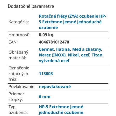
Dodatočné parametre
Rotačné frézy (ZYA) ozubenie HP-
Kategória
:
5 Extrémne jemné jednoduché
ozubenie
Hmotnosť
:
0.09 kg
EAN
:
4046781012470
Cermet
,
liatina
,
Meď a zliatiny
,
Obrábaný
Nerez (INOX)
,
Nikel
,
oceľ
,
Titan
,
materiál
:
vytvrdená oceľ
Označenie
rotačných
113003
fréz
:
Povlakovanie
:
nepovlakované
Priemer
6 mm
stopky
:
Typ
HP-5 Extrémne jemné
ozubenia
:
jednoduché ozubenie