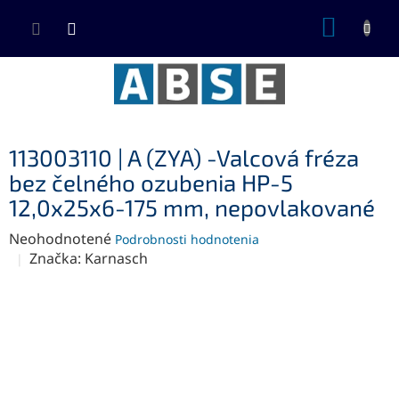
Prejsť
NÁKUP
na
KOŠÍK
obsah
113003110 | A (ZYA) -Valcová fréza
bez čelného ozubenia HP-5
12,0x25x6-175 mm, nepovlakované
Priemerné
Neohodnotené
Podrobnosti hodnotenia
hodnotenie
Značka:
Karnasch
produktu
je
0,0
z
5
hviezdičiek.