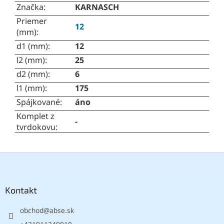
Značka
:
KARNASCH
Priemer
12
(mm)
:
d1 (mm)
:
12
l2 (mm)
:
25
d2 (mm)
:
6
l1 (mm)
:
175
Spájkované
:
áno
Komplet z
-
tvrdokovu
:
Z
á
p
ä
Kontakt
t
obchod
@
abse.sk
i
e