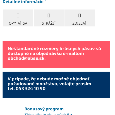
Detailné informácie
OPÝTAŤ SA
STRÁŽIŤ
ZDIEĽAŤ
Neštandardné rozmery brúsnych pásov sú
dostupné na objednávku e-mallom
obchod@abse.sk
.
V prípade, že nebude možné objednať
požadované množstvo, volajte prosím
tel. 043 324 10 90
Bonusový program
Zbierajte body a ušetrite.