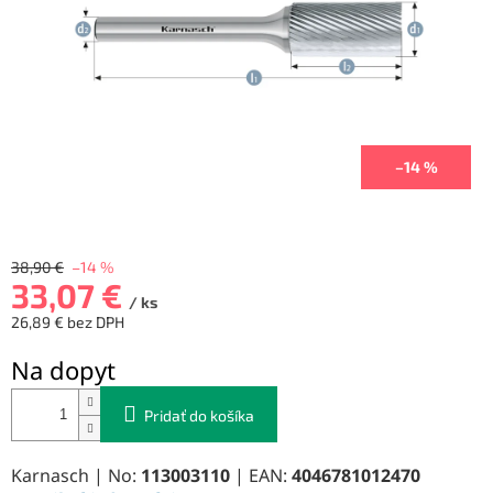
–14 %
38,90 €
–14 %
33,07 €
/ ks
26,89 € bez DPH
Jednotková
Na dopyt
cena:
Pridať do košíka
Karnasch | No:
113003110
| EAN:
4046781012470