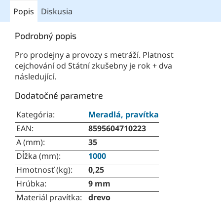
Popis
Diskusia
Podrobný popis
Pro prodejny a provozy s metráží. Platnost
cejchování od Státní zkušebny je rok + dva
následující.
Dodatočné parametre
Kategória
:
Meradlá, pravítka
EAN
:
8595604710223
A (mm)
:
35
Dĺžka (mm)
:
1000
Hmotnosť (kg)
:
0,25
Hrúbka
:
9 mm
Materiál pravítka
:
drevo