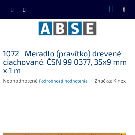
Prejsť
NÁKUP
na
KOŠÍK
obsah
1072 | Meradlo (pravítko) drevené
ciachované, ČSN 99 0377, 35x9 mm
x 1 m
Priemerné
Neohodnotené
Značka:
Kinex
Podrobnosti hodnotenia
hodnotenie
produktu
je
0,0
z
5
hviezdičiek.