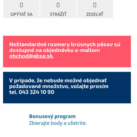
OPÝTAŤ SA
STRÁŽIŤ
ZDIEĽAŤ
Neštandardné rozmery brúsnych pásov sú
dostupné na objednávku e-mallom
obchod@abse.sk
.
V prípade, že nebude možné objednať
požadované množstvo, volajte prosím
tel. 043 324 10 90
Bonusový program
Zbierajte body a ušetrite.