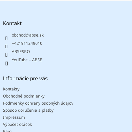
Z
á
p
ä
Kontakt
t
obchod
@
abse.sk
i
e
+421911249010
ABSESRO
YouTube – ABSE
Informácie pre vás
Kontakty
Obchodné podmienky
Podmienky ochrany osobných údajov
Spôsob doručenia a platby
Impressum
Výpočet otáčok
Blog