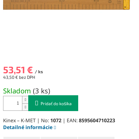
53,51 €
/ ks
43,50 € bez DPH
Jednotková
Skladom
(
3 ks
)
cena:
Pridať do košíka
Kinex – K-MET | No:
1072
| EAN:
8595604710223
Detailné informácie