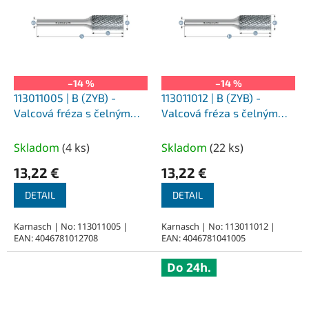
–14 %
–14 %
113011005 | B (ZYB) -
113011012 | B (ZYB) -
Valcová fréza s čelným
Valcová fréza s čelným
ozubením HP-3 1,5x6x3-38
ozubením HP-3 2,5x11x3-
mm, nepovlakované
38 mm, nepovlakované
Skladom
(
4 ks
)
Skladom
(
22 ks
)
13,22 €
13,22 €
DETAIL
DETAIL
Karnasch | No: 113011005 |
Karnasch | No: 113011012 |
EAN: 4046781012708
EAN: 4046781041005
Do 24h.