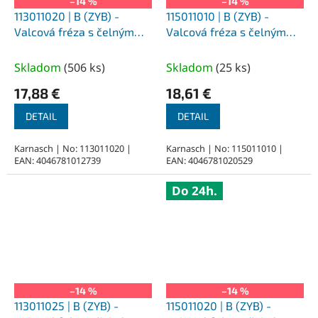
–14 %
–14 %
113011020 | B (ZYB) -
115011010 | B (ZYB) -
Valcová fréza s čelným
Valcová fréza s čelným
ozubením HP-3 3,0x14x3-
ozubením HP-3 2,0x11x3-
50 mm, nepovlakované
38 mm, povlakované
Skladom
(
506 ks
)
Skladom
(
25 ks
)
17,88 €
18,61 €
DETAIL
DETAIL
Karnasch | No: 113011020 |
Karnasch | No: 115011010 |
EAN: 4046781012739
EAN: 4046781020529
Do 24h.
–14 %
–14 %
113011025 | B (ZYB) -
115011020 | B (ZYB) -