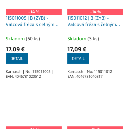
–14 %
–14 %
115011005 | B (ZYB) -
115011012 | B (ZYB) -
Valcová fréza s čelným
Valcová fréza s čelným
ozubením HP-3 1,5x6x3-38
ozubením HP-3 2,5x11x3-
mm, povlakované
38 mm, povlakované
Skladom
(
60 ks
)
Skladom
(
3 ks
)
17,09 €
17,09 €
DETAIL
DETAIL
Karnasch | No: 115011005 |
Karnasch | No: 115011012 |
EAN: 4046781020512
EAN: 4046781040817