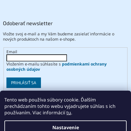
Odoberať newsletter
Vložte svoj e-mail a my Vám budeme zasielať informácie o
nových produktoch na našom e-shope.
Email
Vložením e-mailu súhlasíte s
podmienkami ochrany
osobných údajov
PRIHLÁSIŤ SA
Tento web používa súbory cookie. Ďalším
prechádzaním tohto webu vyjadrujete súhlas s ich
Vytvoril Shoptet
používaním. Viac informácií
tu
.
Copyright 2026
ABSE
. Všetky práva vyhradené.
Upraviť
Nastavenie