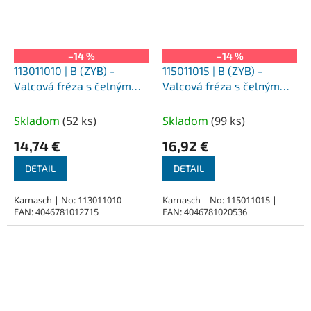
–14 %
–14 %
113011010 | B (ZYB) -
115011015 | B (ZYB) -
Valcová fréza s čelným
Valcová fréza s čelným
ozubením HP-3 2,0x11x3-
ozubením HP-3 3,0x14x3-
38 mm, nepovlakované
38 mm, povlakované
Skladom
(
52 ks
)
Skladom
(
99 ks
)
14,74 €
16,92 €
DETAIL
DETAIL
Karnasch | No: 113011010 |
Karnasch | No: 115011015 |
EAN: 4046781012715
EAN: 4046781020536