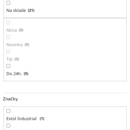
d
Na sklade
21
u
k
t
Akcia
0
o
v
Novinka
0
Tip
0
Do 24h.
5
Značky
Extol Industrial
1