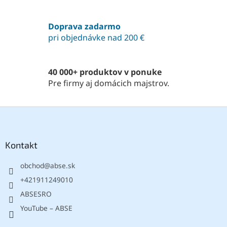
e
e
p
r
Doprava zadarmo
v
pri objednávke nad 200 €
k
y
v
ý
40 000+ produktov v ponuke
p
Pre firmy aj domácich majstrov.
i
s
u
Z
á
p
ä
Kontakt
t
obchod
@
abse.sk
i
e
+421911249010
ABSESRO
YouTube – ABSE