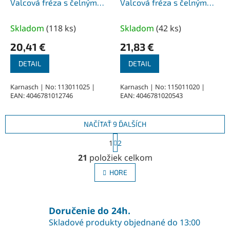
Valcová fréza s čelným
Valcová fréza s čelným
ozubením HP-3 3,0x14x3-
ozubením HP-3 3,0x14x3-
65 mm, nepovlakované
50 mm, povlakované
Skladom
(
118 ks
)
Skladom
(
42 ks
)
20,41 €
21,83 €
DETAIL
DETAIL
Karnasch | No: 113011025 |
Karnasch | No: 115011020 |
EAN: 4046781012746
EAN: 4046781020543
NAČÍTAŤ 9 ĎALŠÍCH
S
1
2
t
O
r
21
položiek celkom
v
á
l
n
HORE
á
k
o
d
v
a
a
Doručenie do 24h.
c
n
i
Skladové produkty objednané do 13:00
i