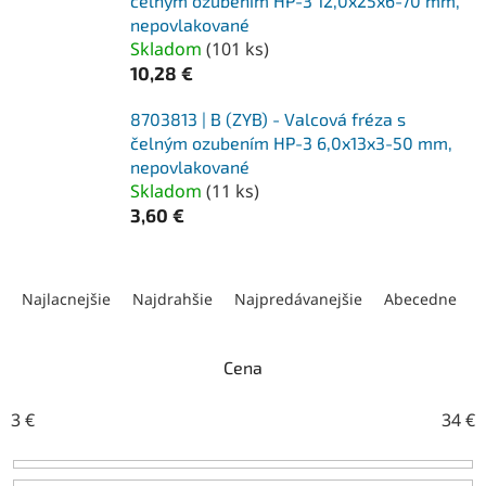
čelným ozubením HP-3 12,0x25x6-70 mm,
nepovlakované
Skladom
(
101 ks
)
10,28 €
8703813 | B (ZYB) - Valcová fréza s
čelným ozubením HP-3 6,0x13x3-50 mm,
nepovlakované
Skladom
(
11 ks
)
3,60 €
R
a
Najlacnejšie
Najdrahšie
Najpredávanejšie
Abecedne
d
e
n
Cena
i
e
3
€
34
€
p
r
o