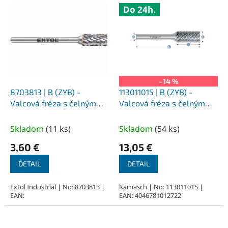
V
Do 24h.
ý
p
i
s
p
r
o
–14 %
d
8703813 | B (ZYB) -
113011015 | B (ZYB) -
u
Valcová fréza s čelným
Valcová fréza s čelným
k
ozubením HP-3 6,0x13x3-
ozubením HP-3 3,0x14x3-
t
50 mm, nepovlakované
38 mm, nepovlakované
Skladom
(
11 ks
)
Skladom
(
54 ks
)
o
3,60 €
13,05 €
v
DETAIL
DETAIL
Extol Industrial | No: 8703813 |
Karnasch | No: 113011015 |
EAN:
EAN: 4046781012722