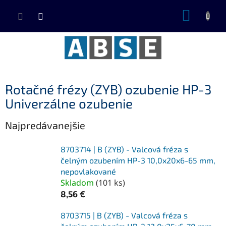
Prejsť
NÁKUP
na
KOŠÍK
obsah
Rotačné frézy (ZYB) ozubenie HP-3
Univerzálne ozubenie
Najpredávanejšie
8703714 | B (ZYB) - Valcová fréza s
čelným ozubením HP-3 10,0x20x6-65 mm,
nepovlakované
Skladom
(
101 ks
)
8,56 €
8703715 | B (ZYB) - Valcová fréza s