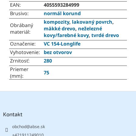
EAN
:
4055593284999
Brusivo
:
normál korund
kompozity
,
lakovaný povrch
,
Obrábaný
mäkké drevo
,
neželezné
materiál
:
kovy/farebné kovy
,
tvrdé drevo
Označenie
:
VC 154-Longlife
Vyhotovenie
:
bez otvorov
Zrnitosť
:
280
Priemer
75
(mm)
:
Z
á
p
ä
Kontakt
t
obchod
@
abse.sk
i
e
+421911249010