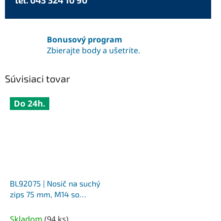
tel. 043 324 10 90
Bonusový program
Zbierajte body a ušetrite.
Súvisiaci tovar
Do 24h.
BL92075 | Nosič na suchý
zips 75 mm, M14 so
stopkou
Skladom
(
94 ks
)