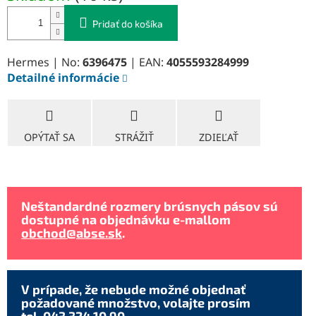
Pridať do košíka
Hermes | No:
6396475
| EAN:
4055593284999
Detailné informácie
OPÝTAŤ SA
STRÁŽIŤ
ZDIEĽAŤ
Neštandardné rozmery brúsnych pásov sú
dostupné na objednávku e-mallom
obchod@abse.sk
.
V prípade, že nebude možné objednať
požadované množstvo, volajte prosím