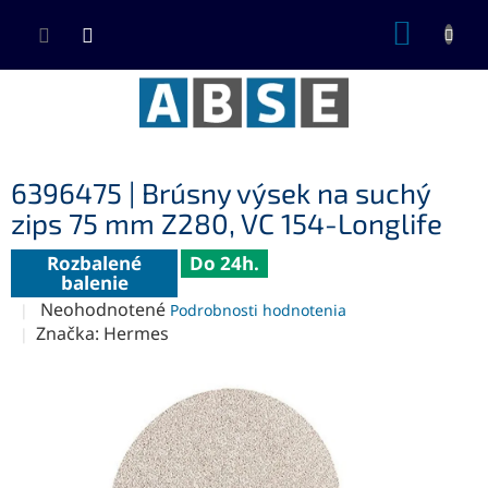
Prejsť
NÁKUP
na
KOŠÍK
obsah
6396475 | Brúsny výsek na suchý
zips 75 mm Z280, VC 154-Longlife
Rozbalené
Do 24h.
balenie
Priemerné
Neohodnotené
Podrobnosti hodnotenia
hodnotenie
Značka:
Hermes
produktu
je
0,0
z
5
hviezdičiek.