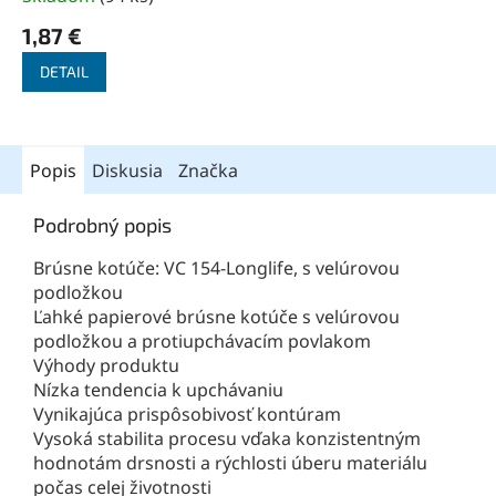
1,87 €
DETAIL
Popis
Diskusia
Značka
Podrobný popis
Brúsne kotúče: VC 154-Longlife, s velúrovou
podložkou
Ľahké papierové brúsne kotúče s velúrovou
podložkou a protiupchávacím povlakom
Výhody produktu
Nízka tendencia k upchávaniu
Vynikajúca prispôsobivosť kontúram
Vysoká stabilita procesu vďaka konzistentným
hodnotám drsnosti a rýchlosti úberu materiálu
počas celej životnosti