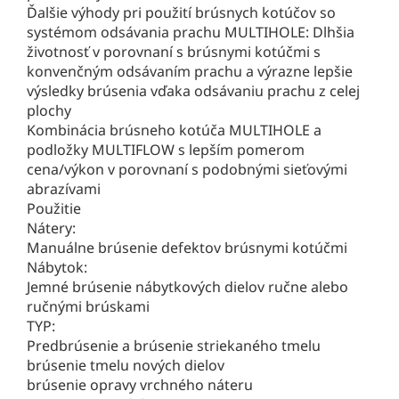
Ďalšie výhody pri použití brúsnych kotúčov so
systémom odsávania prachu MULTIHOLE: Dlhšia
životnosť v porovnaní s brúsnymi kotúčmi s
konvenčným odsávaním prachu a výrazne lepšie
výsledky brúsenia vďaka odsávaniu prachu z celej
plochy
Kombinácia brúsneho kotúča MULTIHOLE a
podložky MULTIFLOW s lepším pomerom
cena/výkon v porovnaní s podobnými sieťovými
abrazívami
Použitie
Nátery:
Manuálne brúsenie defektov brúsnymi kotúčmi
Nábytok:
Jemné brúsenie nábytkových dielov ručne alebo
ručnými brúskami
TYP:
Predbrúsenie a brúsenie striekaného tmelu
brúsenie tmelu nových dielov
brúsenie opravy vrchného náteru