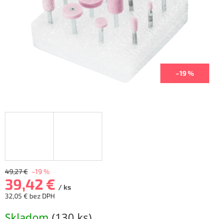
–19 %
49,27 €
–19 %
39,42 €
/ ks
32,05 € bez DPH
Jednotková
Skladom
(
130 ks
)