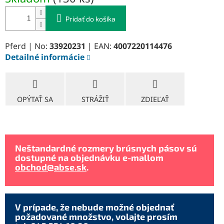
cena:
Pridať do košíka
Pferd | No:
33920231
| EAN:
4007220114476
Detailné informácie
OPÝTAŤ SA
STRÁŽIŤ
ZDIEĽAŤ
Neštandardné rozmery brúsnych pásov sú
dostupné na objednávku e-mallom
obchod@abse.sk
.
V prípade, že nebude možné objednať
požadované množstvo, volajte prosím