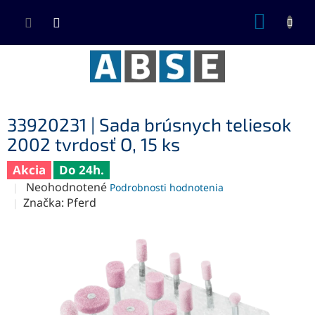
Prejsť
NÁKUP
na
KOŠÍK
obsah
33920231 | Sada brúsnych teliesok
2002 tvrdosť O, 15 ks
Akcia
Do 24h.
Priemerné
Neohodnotené
Podrobnosti hodnotenia
hodnotenie
Značka:
Pferd
produktu
je
0,0
z
5
hviezdičiek.