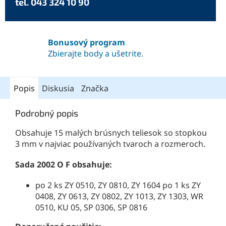
tel. 043 324 10 90
Bonusový program
Zbierajte body a ušetrite.
Popis
Diskusia
Značka
Podrobný popis
Obsahuje 15 malých brúsnych teliesok so stopkou
3 mm v najviac používaných tvaroch a rozmeroch.
Sada 2002 O F obsahuje:
po 2 ks ZY 0510, ZY 0810, ZY 1604 po 1 ks ZY
0408, ZY 0613, ZY 0802, ZY 1013, ZY 1303, WR
0510, KU 05, SP 0306, SP 0816