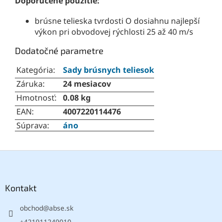
Doporučené použitie:
brúsne telieska tvrdosti O dosiahnu najlepší
výkon pri obvodovej rýchlosti 25 až 40 m/s
Dodatočné parametre
Kategória
:
Sady brúsnych teliesok
Záruka
:
24 mesiacov
Hmotnosť
:
0.08 kg
EAN
:
4007220114476
Súprava
:
áno
Z
á
p
ä
Kontakt
t
obchod
@
abse.sk
i
e
+421911249010