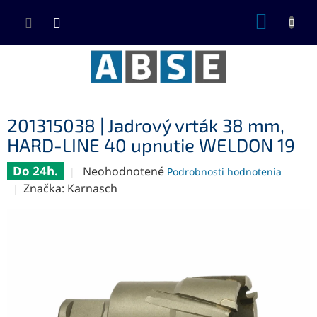
Prejsť
NÁKUP
na
KOŠÍK
obsah
201315038 | Jadrový vrták 38 mm,
HARD-LINE 40 upnutie WELDON 19
Do 24h.
Priemerné
Neohodnotené
Podrobnosti hodnotenia
hodnotenie
Značka:
Karnasch
produktu
je
0,0
z
5
hviezdičiek.