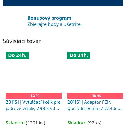
Bonusový program
Zbierajte body a ušetrite.
Súvisiaci tovar
Do 24h.
Do 24h.
–14 %
–14 %
201151 | Vytláčací kolík pre
201161 | Adaptér FEIN
jadrové vrtáky 7,98 x 90
Quick-In 18 mm / Weldon
mm, bal. 2 ks
+ Nitto/Universal 19 mm,
otvor na kolík 8,5 mm
Skladom
(
1201 ks
)
Skladom
(
97 ks
)