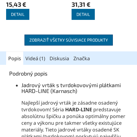
15,43 €
31,31 €
DETAIL
DETAIL
ZOBRAZIŤ VŠETKY SÚVISIACE PRODUKTY
Popis
Videá (1)
Diskusia
Značka
Podrobný popis
Jadrový vrták s tvrdokovovými plátkami
HARD-LINE (Karnasch)
Najlepší jadrový vrták je zásadne osadený
tvrdokovom! Séria
HARD-LINE
predstavuje
absolútnu špičku a ponúka optimálny pomer
ceny a výkonu pre takmer všetky existujúce
materiály. Tieto jadrové vrtáky osadené SK
plátkami (tvrdokovom) poskytujú najvyššiu