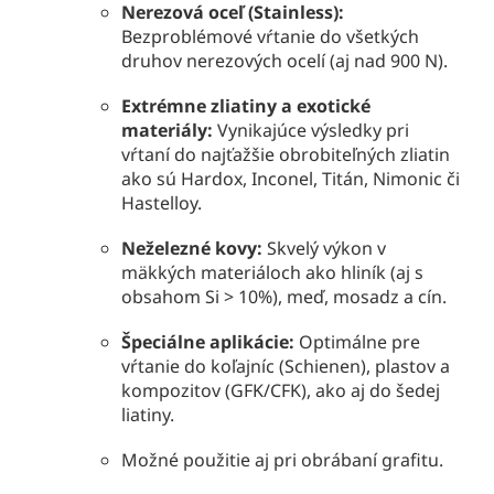
Nerezová oceľ (Stainless):
Bezproblémové vŕtanie do všetkých
druhov nerezových ocelí (aj nad 900 N).
Extrémne zliatiny a exotické
materiály:
Vynikajúce výsledky pri
vŕtaní do najťažšie obrobiteľných zliatin
ako sú Hardox, Inconel, Titán, Nimonic či
Hastelloy.
Neželezné kovy:
Skvelý výkon v
mäkkých materiáloch ako hliník (aj s
obsahom Si > 10%), meď, mosadz a cín.
Špeciálne aplikácie:
Optimálne pre
vŕtanie do koľajníc (Schienen), plastov a
kompozitov (GFK/CFK), ako aj do šedej
liatiny.
Možné použitie aj pri obrábaní grafitu.