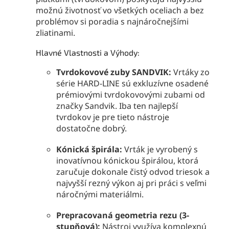
možnú životnosť vo všetkých oceliach a bez
problémov si poradia s najnáročnejšími
zliatinami.
Hlavné Vlastnosti a Výhody:
Tvrdokovové zuby SANDVIK:
Vrtáky zo
série HARD-LINE sú exkluzívne osadené
prémiovými tvrdokovovými zubami od
značky Sandvik. Iba ten najlepší
tvrdokov je pre tieto nástroje
dostatočne dobrý.
Kónická špirála:
Vrták je vyrobený s
inovatívnou kónickou špirálou, ktorá
zaručuje dokonale čistý odvod triesok a
najvyšší rezný výkon aj pri práci s veľmi
náročnými materiálmi.
Prepracovaná geometria rezu (3-
stupňová):
Nástroj využíva komplexnú