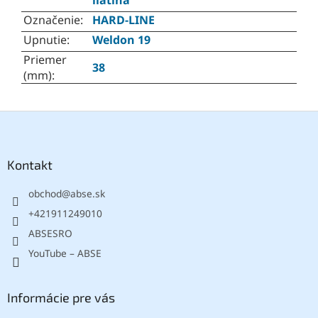
liatina
Označenie
:
HARD-LINE
Upnutie
:
Weldon 19
Priemer
38
(mm)
:
Z
á
p
ä
Kontakt
t
obchod
@
abse.sk
i
e
+421911249010
ABSESRO
YouTube – ABSE
Informácie pre vás