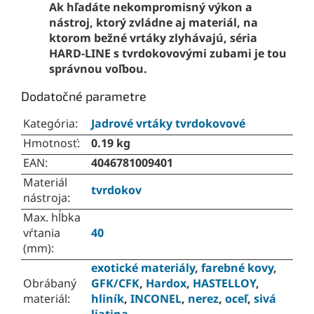
Ak hľadáte nekompromisný výkon a
nástroj, ktorý zvládne aj materiál, na
ktorom bežné vrtáky zlyhávajú, séria
HARD-LINE s tvrdokovovými zubami je tou
správnou voľbou.
Dodatočné parametre
Kategória
:
Jadrové vrtáky tvrdokovové
Hmotnosť
:
0.19 kg
EAN
:
4046781009401
Materiál
tvrdokov
nástroja
:
Max. hĺbka
vŕtania
40
(mm)
:
exotické materiály
,
farebné kovy
,
Obrábaný
GFK/CFK
,
Hardox
,
HASTELLOY
,
materiál
:
hliník
,
INCONEL
,
nerez
,
oceľ
,
sivá