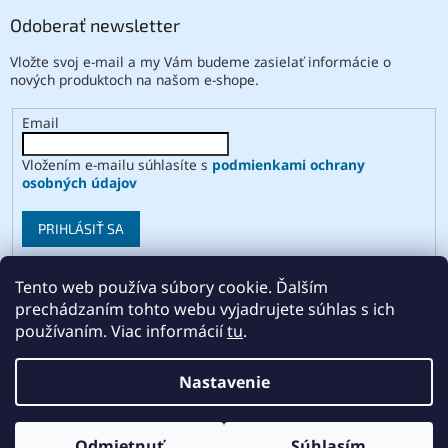
Odoberať newsletter
Vložte svoj e-mail a my Vám budeme zasielať informácie o
nových produktoch na našom e-shope.
Email
Vložením e-mailu súhlasíte s
podmienkami ochrany
osobných údajov
PRIHLÁSIŤ SA
Tento web používa súbory cookie. Ďalším
prechádzaním tohto webu vyjadrujete súhlas s ich
Vytvoril Shoptet
používaním. Viac informácií
tu
.
Copyright 2026
ABSE
. Všetky práva vyhradené.
Upraviť
Nastavenie
nastavenie cookies
Odmietnuť
Súhlasím