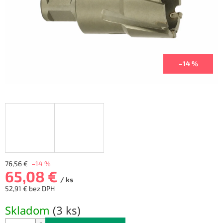
–14 %
76,56 €
–14 %
65,08 €
/ ks
52,91 € bez DPH
Jednotková
Skladom
(
3 ks
)
cena: