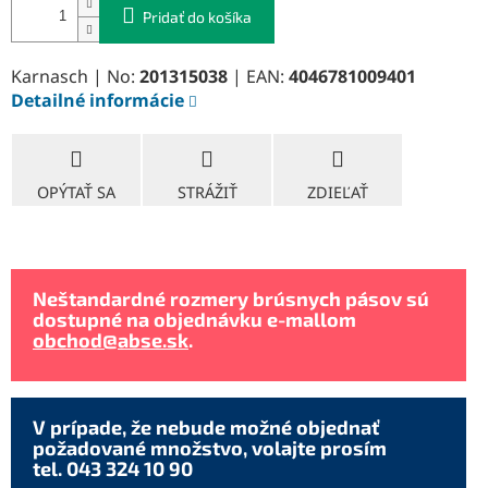
Pridať do košíka
Karnasch | No:
201315038
| EAN:
4046781009401
Detailné informácie
OPÝTAŤ SA
STRÁŽIŤ
ZDIEĽAŤ
Neštandardné rozmery brúsnych pásov sú
dostupné na objednávku e-mallom
obchod@abse.sk
.
V prípade, že nebude možné objednať
požadované množstvo, volajte prosím
tel. 043 324 10 90