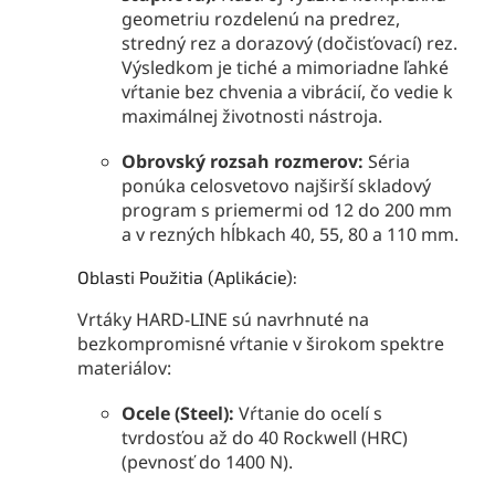
geometriu rozdelenú na predrez,
stredný rez a dorazový (dočisťovací) rez.
Výsledkom je tiché a mimoriadne ľahké
vŕtanie bez chvenia a vibrácií, čo vedie k
maximálnej životnosti nástroja.
Obrovský rozsah rozmerov:
Séria
ponúka celosvetovo najširší skladový
program s priemermi od 12 do 200 mm
a v rezných hĺbkach 40, 55, 80 a 110 mm.
Oblasti Použitia (Aplikácie):
Vrtáky HARD-LINE sú navrhnuté na
bezkompromisné vŕtanie v širokom spektre
materiálov:
Ocele (Steel):
Vŕtanie do ocelí s
tvrdosťou až do 40 Rockwell (HRC)
(pevnosť do 1400 N).