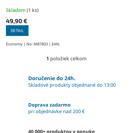
k
EURO, 3 m
t
Skladom
(
1 ks
)
o
49,90 €
v
DETAIL
Economy | No: MB7803 | EAN:
1
položiek celkom
O
v
l
á
Doručenie do 24h.
d
Skladové produkty objednané do 13:00
a
c
i
Doprava zadarmo
e
pri objednávke nad 200 €
p
r
v
k
40 000+ produktov v ponuke