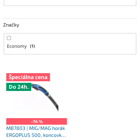
Značky
Economy
1
V
Špeciálna cena
ý
Do 24h.
p
i
s
p
r
o
–74 %
d
MB7803 | MIG/MAG horák
u
ERGOPLUS 500, koncovka