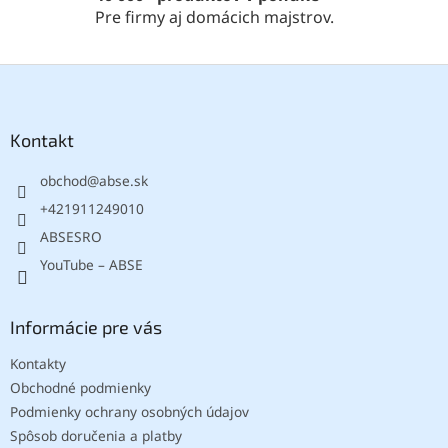
y
Pre firmy aj domácich majstrov.
v
ý
p
Z
i
á
s
p
u
ä
Kontakt
t
obchod
@
abse.sk
i
e
+421911249010
ABSESRO
YouTube – ABSE
Informácie pre vás
Kontakty
Obchodné podmienky
Podmienky ochrany osobných údajov
Spôsob doručenia a platby