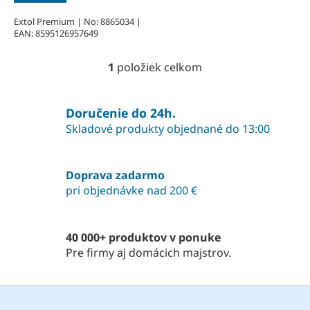
5,0
z
Extol Premium | No: 8865034 |
EAN: 8595126957649
5
hviezdičiek.
1
položiek celkom
O
v
l
á
Doručenie do 24h.
d
Skladové produkty objednané do 13:00
a
c
i
Doprava zadarmo
e
pri objednávke nad 200 €
p
r
v
k
40 000+ produktov v ponuke
y
Pre firmy aj domácich majstrov.
v
ý
p
Z
i
á
s