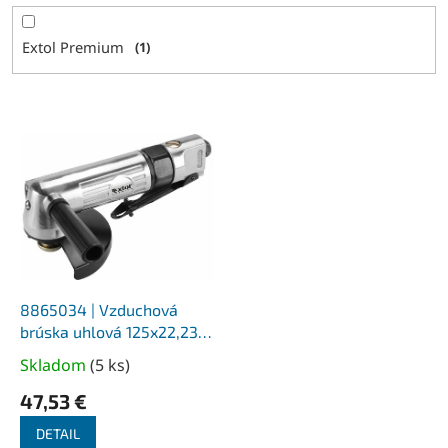
Extol Premium
1
V
ý
p
i
s
p
r
o
d
8865034 | Vzduchová
u
brúska uhlová 125x22,23
k
mm, 10.000 1/min, 1,8 kg
Skladom
(
5 ks
)
Priemerné
t
hodnotenie
o
47,53 €
produktu
v
je
DETAIL