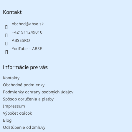
p
u
ä
Kontakt
t
obchod
@
abse.sk
i
e
+421911249010
ABSESRO
YouTube – ABSE
Informácie pre vás
Kontakty
Obchodné podmienky
Podmienky ochrany osobných údajov
Spôsob doručenia a platby
Impressum
Výpočet otáčok
Blog
Odstúpenie od zmluvy