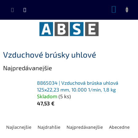
Prejsť
NÁKUP
na
KOŠÍK
obsah
Vzduchové brúsky uhlové
Najpredávanejšie
8865034 | Vzduchová brúska uhlová
125x22,23 mm, 10.000 1/min, 1,8 kg
Skladom
(
5 ks
)
47,53 €
R
a
Najlacnejšie
Najdrahšie
Najpredávanejšie
Abecedne
d