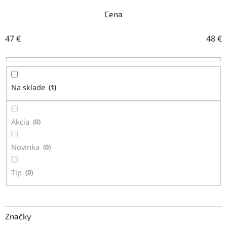
e
n
Cena
i
e
47
€
48
€
p
r
o
d
Na sklade
1
u
k
t
Akcia
0
o
v
Novinka
0
Tip
0
Značky