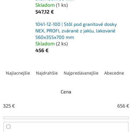
Skladom
(
1 ks
)
547,12 €
1041-12-100 | Stôl pod granitové dosky
NEX, PROFI, zvárané z jaklu, lakované
560x355x700 mm
Skladom
(
2 ks
)
456 €
R
a
Najlacnejšie
Najdrahšie
Najpredávanejšie
Abecedne
d
e
n
Cena
i
e
325
€
656
€
p
r
o
d