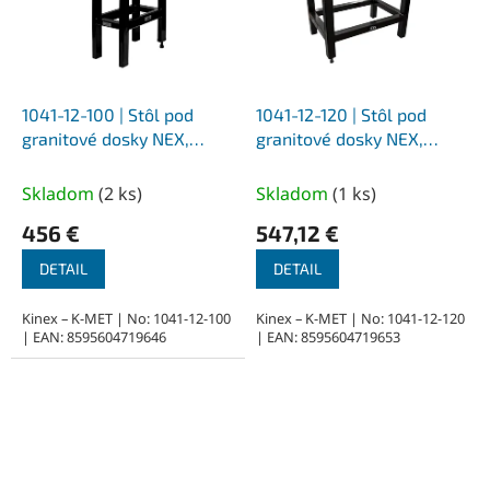
1041-12-100 | Stôl pod
1041-12-120 | Stôl pod
granitové dosky NEX,
granitové dosky NEX,
PROFI, zvárané z jaklu,
PROFI, zvárané z jaklu,
lakované 560x355x700
lakované 675x450x700
Skladom
(
2 ks
)
Skladom
(
1 ks
)
mm
mm
456 €
547,12 €
DETAIL
DETAIL
Kinex – K-MET | No: 1041-12-100
Kinex – K-MET | No: 1041-12-120
| EAN: 8595604719646
| EAN: 8595604719653