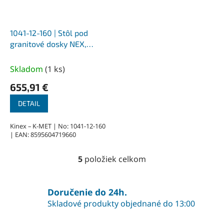
1041-12-160 | Stôl pod
granitové dosky NEX,
PROFI, zvárané z jaklu,
lakované 900x560x700
Skladom
(
1 ks
)
mm
655,91 €
DETAIL
Kinex – K-MET | No: 1041-12-160
| EAN: 8595604719660
5
položiek celkom
O
v
l
á
Doručenie do 24h.
d
Skladové produkty objednané do 13:00
a
c