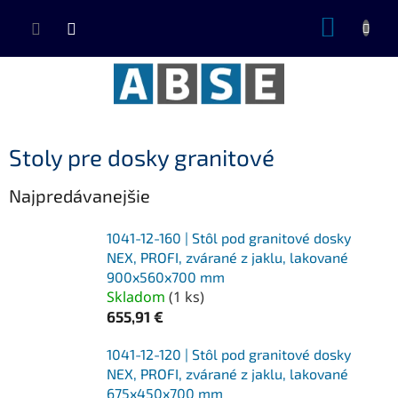
Prejsť
NÁKUP
na
KOŠÍK
obsah
Stoly pre dosky granitové
Najpredávanejšie
1041-12-160 | Stôl pod granitové dosky
NEX, PROFI, zvárané z jaklu, lakované
900x560x700 mm
Skladom
(
1 ks
)
655,91 €
1041-12-120 | Stôl pod granitové dosky
NEX, PROFI, zvárané z jaklu, lakované
675x450x700 mm