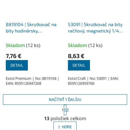
8819104 | Skrutkovač na
53091 | Skrutkovač na bity
bity hodinársky,
račňový, magnetický 1/4"
magnetický 22-dielna
30-dielna
Skladom
(
12 ks
)
Skladom
(
12 ks
)
7,76 €
8,63 €
DETAIL
DETAIL
Extol Premium | No: 8819104 |
Extol Craft | No: 53091 | EAN:
EAN: 8595126947268
8595126959766
NAČÍTAŤ 1 ĎALŠIU
S
1
2
t
O
r
13
položiek celkom
v
á
l
n
HORE