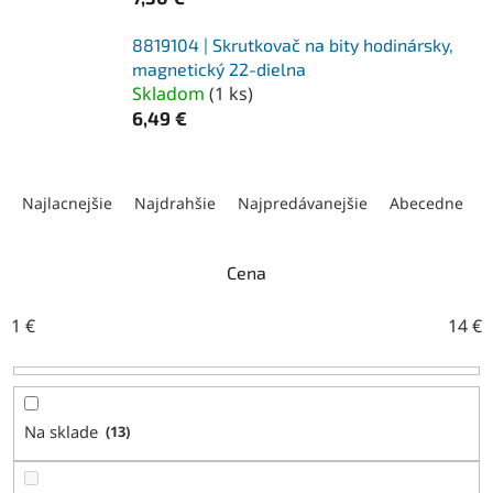
8819104 | Skrutkovač na bity hodinársky,
magnetický 22-dielna
Skladom
(
1 ks
)
6,49 €
R
a
Najlacnejšie
Najdrahšie
Najpredávanejšie
Abecedne
d
e
n
Cena
i
e
1
€
14
€
p
r
o
d
Na sklade
13
u
k
t