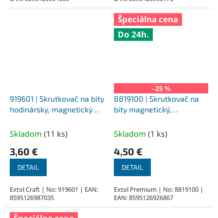
Špeciálna cena
Do 24h.
–25 %
919601 | Skrutkovač na bity
8819100 | Skrutkovač na
hodinársky, magnetický
bity magnetický,
21-dielna sada
teleskopický 1/4" 7-dielna
sada
Skladom
(
11 ks
)
Skladom
(
1 ks
)
3,60 €
4,50 €
DETAIL
DETAIL
Extol Craft | No: 919601 | EAN:
Extol Premium | No: 8819100 |
8595126987035
EAN: 8595126926867