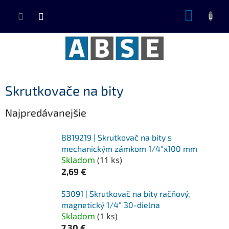
Prejsť
NÁKUP
na
KOŠÍK
obsah
Skrutkovače na bity
Najpredávanejšie
8819219 | Skrutkovač na bity s
mechanickým zámkom 1/4"x100 mm
Skladom
(
11 ks
)
2,69 €
53091 | Skrutkovač na bity račňový,
magnetický 1/4" 30-dielna
Skladom
(
1 ks
)
7,30 €