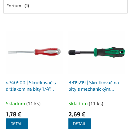
Fortum
1
V
ý
p
i
s
p
r
o
d
4740900 | Skrutkovač s
8819219 | Skrutkovač na
u
držiakom na bity 1/4",
bity s mechanickým
k
magnetický, S2
zámkom 1/4"x100 mm
t
Skladom
(
11 ks
)
Skladom
(
11 ks
)
o
1,78 €
2,69 €
v
DETAIL
DETAIL