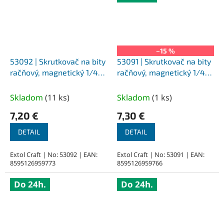
–15 %
53092 | Skrutkovač na bity
53091 | Skrutkovač na bity
račňový, magnetický 1/4"
račňový, magnetický 1/4"
38-dielna
30-dielna
Skladom
(
11 ks
)
Skladom
(
1 ks
)
7,20 €
7,30 €
DETAIL
DETAIL
Extol Craft | No: 53092 | EAN:
Extol Craft | No: 53091 | EAN:
8595126959773
8595126959766
Do 24h.
Do 24h.