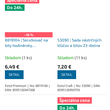
Špeciálna cena
Do 24h.
–16 %
8819104 | Skrutkovač na
53090 | Sada nástrčných
bity hodinársky,
kľúčov a bitov 23-dielna
magnetický 22-dielna
Skladom
(
1 ks
)
Skladom
(
11 ks
)
6,49 €
7,20 €
DETAIL
DETAIL
Extol Premium | No: 8819104 |
Extol Craft | No: 53090 | EAN:
EAN: 8595126947268
8595126959759
Špeciálna cena
Do 24h.