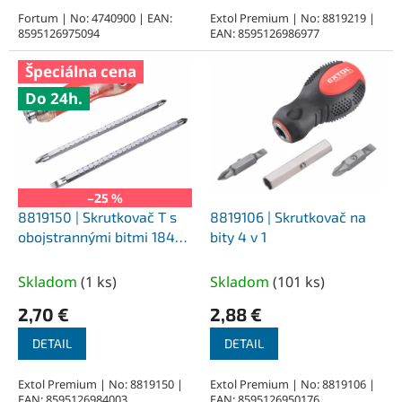
Fortum | No: 4740900 | EAN:
Extol Premium | No: 8819219 |
8595126975094
EAN: 8595126986977
Špeciálna cena
Do 24h.
–25 %
8819150 | Skrutkovač T s
8819106 | Skrutkovač na
obojstrannými bitmi 184-
bity 4 v 1
245 mm, 2x150 mm PH1-2,
PZ2, (-)6 mm
Skladom
(
1 ks
)
Skladom
(
101 ks
)
2,70 €
2,88 €
DETAIL
DETAIL
Extol Premium | No: 8819150 |
Extol Premium | No: 8819106 |
EAN: 8595126984003
EAN: 8595126950176