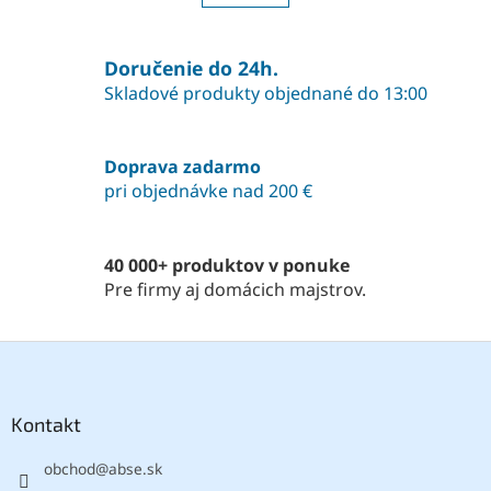
á
k
o
d
v
a
a
Doručenie do 24h.
c
n
i
Skladové produkty objednané do 13:00
i
e
e
p
r
Doprava zadarmo
v
pri objednávke nad 200 €
k
y
v
ý
40 000+ produktov v ponuke
p
Pre firmy aj domácich majstrov.
i
s
u
Z
á
p
ä
Kontakt
t
obchod
@
abse.sk
i