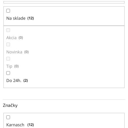
r
o
d
Na sklade
12
u
k
t
Akcia
0
o
v
Novinka
0
Tip
0
Do 24h.
2
Značky
Karnasch
12