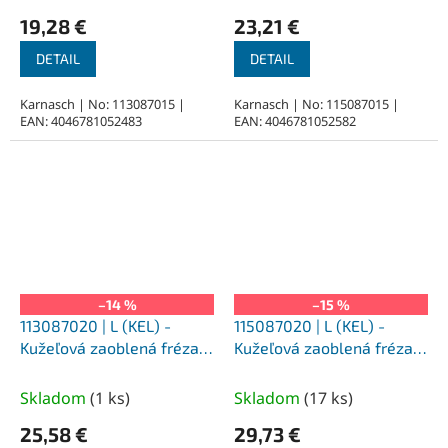
19,28 €
23,21 €
DETAIL
DETAIL
Karnasch | No: 113087015 |
Karnasch | No: 115087015 |
EAN: 4046781052483
EAN: 4046781052582
–14 %
–15 %
113087020 | L (KEL) -
115087020 | L (KEL) -
Kužeľová zaoblená fréza
Kužeľová zaoblená fréza
HP-1 6,0x18x6-50/14°mm,
HP-1 6,0x18x6-50/14°mm,
nepovlakované
povlakované
Skladom
(
1 ks
)
Skladom
(
17 ks
)
25,58 €
29,73 €