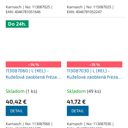
Karnasch | No: 113087025 |
Karnasch | No: 115087025 |
EAN: 4046781051646
EAN: 4046781052247
Do 24h.
–14 %
–15 %
113087060 | L (KEL) -
113087030 | L (KEL) -
Kužeľová zaoblená fréza
Kužeľová zaoblená fréza
HP-1 16,0x33x6-
HP-1 10,0x25x6-
78/14°mm, nepovlakované
65/14°mm, nepovlakované
Skladom
(
1 ks
)
Skladom
(
49 ks
)
40,42 €
41,72 €
DETAIL
DETAIL
Karnasch | No: 113087060 |
Karnasch | No: 113087030 |