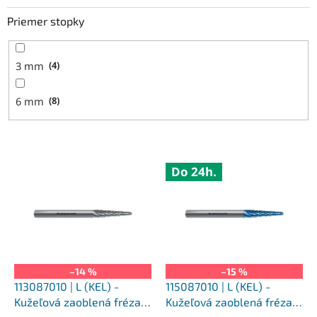
Priemer stopky
3 mm
4
6 mm
8
V
Do 24h.
ý
p
i
s
p
r
o
–14 %
–15 %
d
113087010 | L (KEL) -
115087010 | L (KEL) -
u
Kužeľová zaoblená fréza
Kužeľová zaoblená fréza