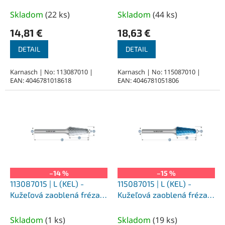
k
HP-1 3,0x14x3-38/8°mm,
HP-1 3,0x14x3-38/8°mm,
t
nepovlakované
povlakované
Skladom
(
22 ks
)
Skladom
(
44 ks
)
o
14,81 €
18,63 €
v
DETAIL
DETAIL
Karnasch | No: 113087010 |
Karnasch | No: 115087010 |
EAN: 4046781018618
EAN: 4046781051806
–14 %
–15 %
113087015 | L (KEL) -
115087015 | L (KEL) -
Kužeľová zaoblená fréza
Kužeľová zaoblená fréza
HP-1 6,0x16x3-48/22°mm,
HP-1 6,0x16x3-48/22°mm,
nepovlakované
povlakované
Skladom
(
1 ks
)
Skladom
(
19 ks
)