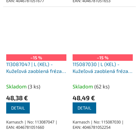
EAN: 4046781051677
EAN: 4046781051653
–15 %
–15 %
113087047 | L (KEL) -
115087030 | L (KEL) -
Kužeľová zaoblená fréza
Kužeľová zaoblená fréza
HP-1 12,0 DINx25x6-
HP-1 10,0x25x6-
70/14°mm, nepovlakované
65/14°mm, povlakované
Skladom
(
3 ks
)
Skladom
(
62 ks
)
48,38 €
48,49 €
DETAIL
DETAIL
Karnasch | No: 113087047 |
Karnasch | No: 115087030 |
EAN: 4046781051660
EAN: 4046781052254