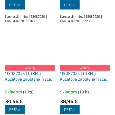
DETAIL
DETAIL
Karnasch | No: 113087020 |
Karnasch | No: 115087020 |
EAN: 4046781051639
EAN: 4046781052230
–15 %
–14 %
113087025 | L (KEL) -
115087025 | L (KEL) -
Kužeľová zaoblená fréza
Kužeľová zaoblená fréza
HP-1 8,0x25x6-70/14°mm,
HP-1 8,0x25x6-70/14°mm,
nepovlakované
povlakované
Skladom
(
1 ks
)
Skladom
(
10 ks
)
34,56 €
38,96 €
DETAIL
DETAIL