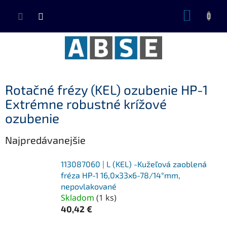
Prejsť
NÁKUP
na
KOŠÍK
obsah
Rotačné frézy (KEL) ozubenie HP-1
Extrémne robustné krížové
ozubenie
Najpredávanejšie
113087060 | L (KEL) -Kužeľová zaoblená
fréza HP-1 16,0x33x6-78/14°mm,
nepovlakované
Skladom
(
1 ks
)
40,42 €