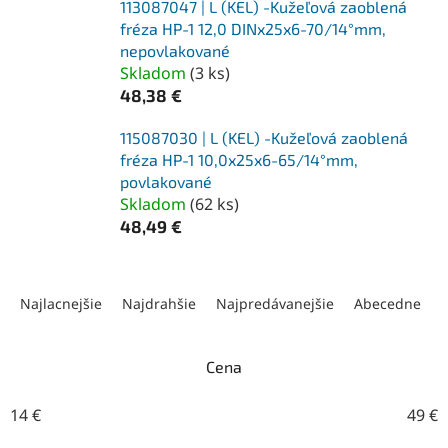
113087047 | L (KEL) -Kužeľová zaoblená
fréza HP-1 12,0 DINx25x6-70/14°mm,
nepovlakované
Skladom
(
3 ks
)
48,38 €
115087030 | L (KEL) -Kužeľová zaoblená
fréza HP-1 10,0x25x6-65/14°mm,
povlakované
Skladom
(
62 ks
)
48,49 €
R
a
Najlacnejšie
Najdrahšie
Najpredávanejšie
Abecedne
d
e
n
Cena
i
e
14
€
49
€
p