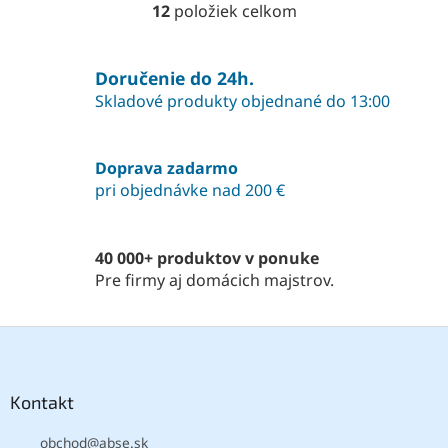
12
položiek celkom
O
v
l
á
Doručenie do 24h.
d
Skladové produkty objednané do 13:00
a
c
i
Doprava zadarmo
e
pri objednávke nad 200 €
p
r
v
k
40 000+ produktov v ponuke
y
Pre firmy aj domácich majstrov.
v
ý
p
Z
i
á
s
p
u
ä
Kontakt
t
obchod
@
abse.sk
i