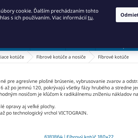
KONTAKTY
OBCHODNÉ PODMIENKY
PODMIENKY OCH
súbory cookie. Ďalším prechádzaním tohto
Odmie
hlas s ich používaním. Viac informácií
tu
.
HĽADAŤ
a a náradie
Frézovanie
Meradlá
Rezanie a pílenie
tiace kotúče
Fibrové kotúče a nosiče
Fíbrové kotúče
né pre agresívne plošné brúsenie, vybrusovanie zvarov a odstr
6 až po jemnú 120, pokrývajú všetky fázy hrubého a stredne j
vhodným nosičom je kľúčom k radikálnemu zníženiu nákladov na
é opravy aj veľké plochy.
až po technologický vrchol VICTOGRAIN.
6181864 | Fíbrový kotúč 180x22