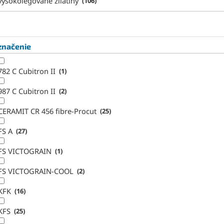
vysokolegované zliatiny
106
značenie
782 C Cubitron II
1
987 C Cubitron II
2
CERAMIT CR 456 fibre-Procut
25
FS A
27
FS VICTOGRAIN
1
FS VICTOGRAIN-COOL
2
KFK
16
KFS
25