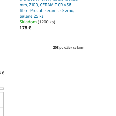
mm, Z100, CERAMIT CR 456
fibre-Procut, keramické zrno,
balené 25 ks
Skladom
(
1200 ks
)
1,78 €
208
položiek celkom
8
€