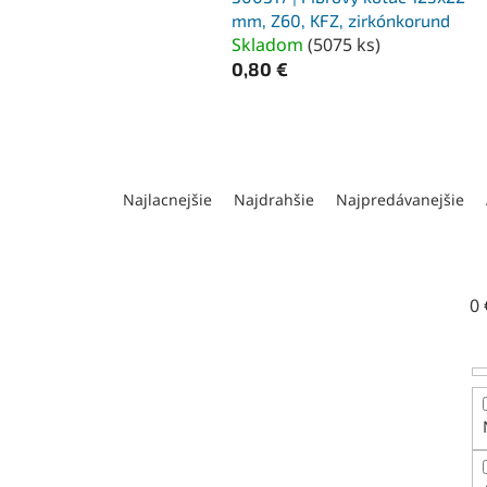
mm, Z60, KFZ, zirkónkorund
Skladom
(
5075 ks
)
0,80 €
R
a
Najlacnejšie
Najdrahšie
Najpredávanejšie
d
e
n
i
0
e
p
r
o
d
u
k
t