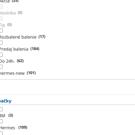
Akcia
33
Novinka
0
Tip
0
Rozbalené balenie
17
Predaj balenia
184
Do 24h.
62
hermes-new
101
načky
3M
3
Hermes
109