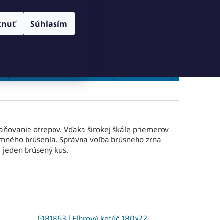
RANY OSOBNÝCH ÚDAJOV
SPÔSOB DORUČENIA A PLATBY
Prihlásenie
tnuť
Súhlasím
NÁKUPNÝ
Prázdny košík
KOŠÍK
Vŕtanie
Zahlbovanie
Závitovanie
Zľavy %
aňovanie otrepov. Vďaka širokej škále priemerov
emného brúsenia. Správna voľba brúsneho zrna
 jeden brúsený kus.
6181863 | Fíbrový kotúč 180x22