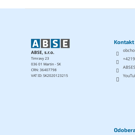
Z
á
p
ä
t
Kontakt
i
obcho
e
ABSE, s.r.o.
+4219
Timravy 23
036 01 Martin - SK
ABSE
CRN: 36407798
YouTu
VAT ID: SK2020123215
Odobera