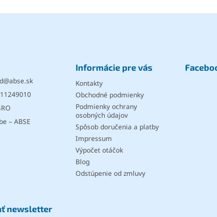
Informácie pre vás
Facebo
d
@
abse.sk
Kontakty
11249010
Obchodné podmienky
Podmienky ochrany
SRO
osobných údajov
be – ABSE
Spôsob doručenia a platby
Impressum
Výpočet otáčok
Blog
Odstúpenie od zmluvy
ť newsletter