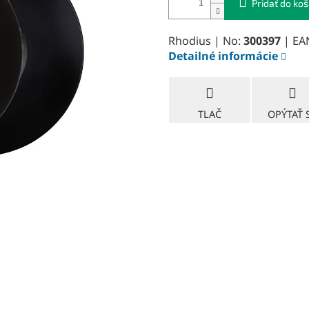
Pridať do koš
Rhodius | No:
300397
| EA
Detailné informácie
TLAČ
OPÝTAŤ 