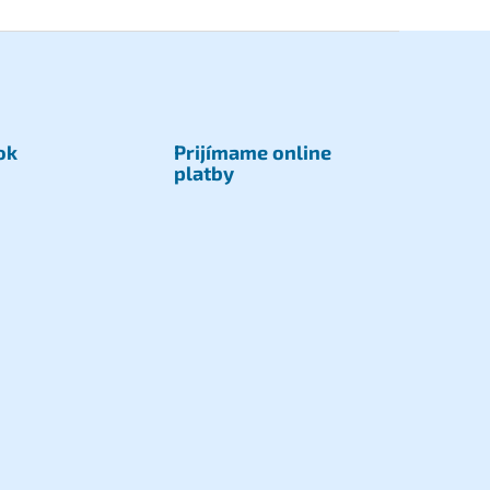
ok
Prijímame online
platby