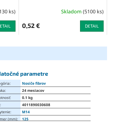
130 ks
)
Skladom
(
5100 ks
)
0,52 €
ETAIL
DETAIL
atočné parametre
egória
:
Nosiče fibrov
uka
:
24 mesiacov
tnosť
:
0.1 kg
N
:
4011890030608
ytenie
:
M14
emer (mm)
:
125