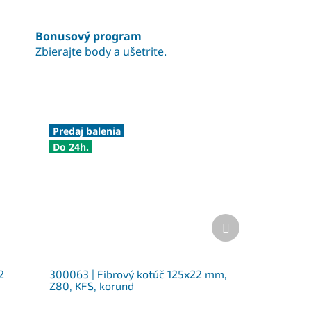
Bonusový program
Zbierajte body a ušetrite.
Predaj balenia
Do 24h.
Ďalší
produkt
2
300063 | Fíbrový kotúč 125x22 mm,
Z80, KFS, korund