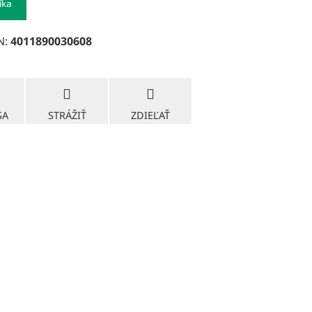
íka
N:
4011890030608
SA
STRÁŽIŤ
ZDIEĽAŤ