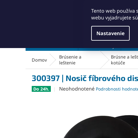
Prejsť
+421911249010
obchod@abse.sk
na
Tento web používa 
obsah
webu vyjadrujete sú
Nastavenie
Brúsenie a leštenie
Čistenie a kefy
Dielň
Brúsenie a
Brúsne a lešt
Domov
leštenie
kotúče
300397 | Nosič fíbrového d
Priemerné
Neohodnotené
Do 24h.
Podrobnosti hodnot
hodnotenie
produktu
je
0,0
z
5
hviezdičiek.