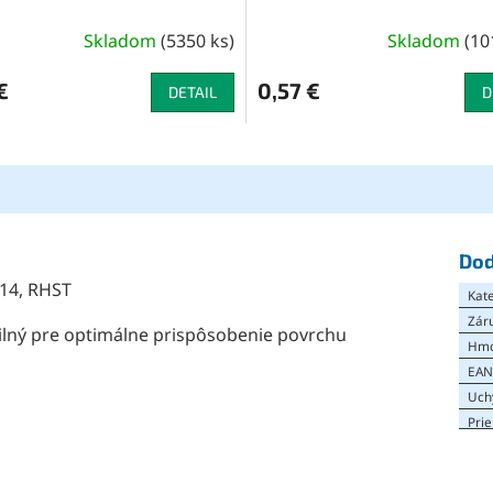
Skladom
(
5350 ks
)
Skladom
(
10
€
0,57 €
DETAIL
D
Dod
14, RHST
Kat
Zár
bilný pre optimálne prispôsobenie povrchu
Hmo
EA
Uch
Pri