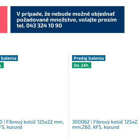
V prípade, že nebude možné objednať
požadované množstvo, volajte prosím
tel. 043 324 10 90
 balenia
Predaj balenia
.
Do 24h.
 | Fíbrový kotúč 125x22 mm,
300062 | Fíbrový kotúč 125x2
FS, korund
mm,Z60, KFS, korund