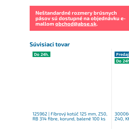
Neštandardné rozmery brúsnych
pásov sú dostupné na objednávku e-
mallom
obchod@abse.sk
.
Súvisiaci tovar
Do 24h.
Predaj
Do 24h
125962 | Fíbrový kotúč 125 mm, Z50,
300060
RB 314 fibre, korund, balené 100 ks
Z40, K