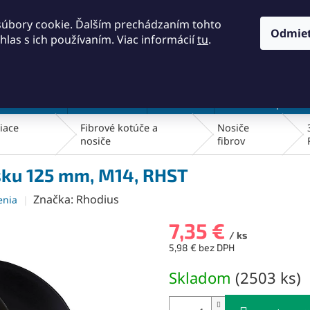
KONTAKTY
OBCHODNÉ PODMIENKY
PODMIENKY OCH
súbory cookie. Ďalším prechádzaním tohto
Odmie
hlas s ich používaním. Viac informácií
tu
.
HĽADAŤ
a a náradie
Frézovanie
Meradlá
Rezanie a pílenie
iace
Fibrové kotúče a
Nosiče
nosiče
fibrov
isku 125 mm, M14, RHST
Značka:
Rhodius
enia
7,35 €
/ ks
5,98 € bez DPH
Jednotková
Skladom
(
2503 ks
)
cena: