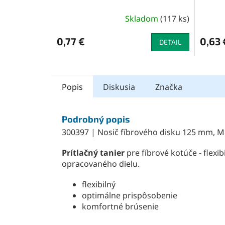
Skladom
(
117 ks
)
0,77 €
0,63 
DETAIL
Popis
Diskusia
Značka
Podrobný popis
300397 | Nosič fíbrového disku 125 mm, M
Prítlačný tanier
pre fíbrové kotúče - flexi
opracovaného dielu.
flexibilný
optimálne prispôsobenie
komfortné brúsenie