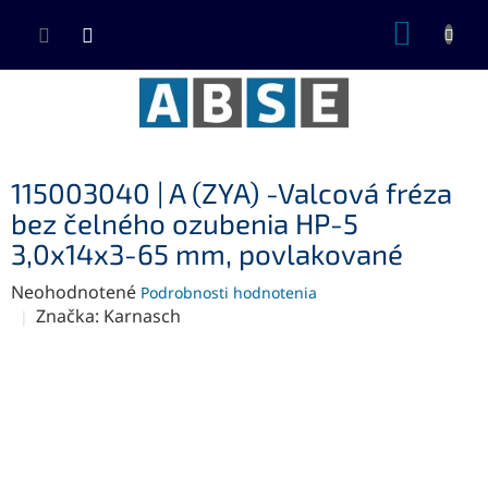
Prejsť
NÁKUP
na
KOŠÍK
obsah
115003040 | A (ZYA) -Valcová fréza
bez čelného ozubenia HP-5
3,0x14x3-65 mm, povlakované
Priemerné
Neohodnotené
Podrobnosti hodnotenia
hodnotenie
Značka:
Karnasch
produktu
je
0,0
z
5
hviezdičiek.