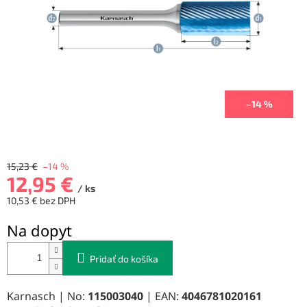
–14 %
15,23 €
–14 %
12,95 €
/ ks
10,53 € bez DPH
Jednotková
Na dopyt
cena:
Pridať do košíka
Karnasch | No:
115003040
| EAN:
4046781020161