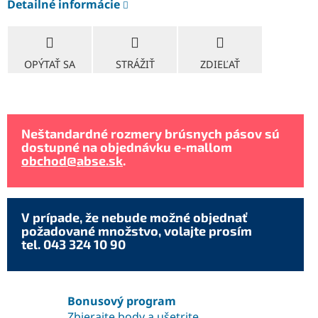
Detailné informácie
OPÝTAŤ SA
STRÁŽIŤ
ZDIEĽAŤ
Neštandardné rozmery brúsnych pásov sú
dostupné na objednávku e-mallom
obchod@abse.sk
.
V prípade, že nebude možné objednať
požadované množstvo, volajte prosím
tel. 043 324 10 90
Bonusový program
Zbierajte body a ušetrite.