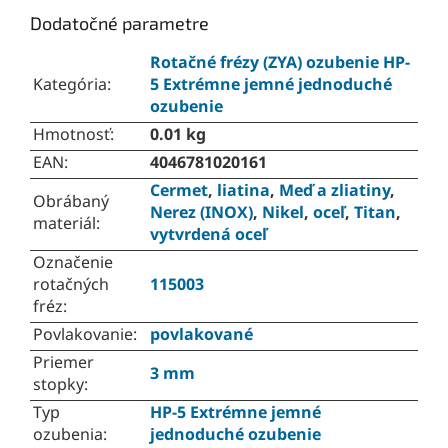
Dodatočné parametre
Rotačné frézy (ZYA) ozubenie HP-
Kategória
:
5 Extrémne jemné jednoduché
ozubenie
Hmotnosť
:
0.01 kg
EAN
:
4046781020161
Cermet
,
liatina
,
Meď a zliatiny
,
Obrábaný
Nerez (INOX)
,
Nikel
,
oceľ
,
Titan
,
materiál
:
vytvrdená oceľ
Označenie
rotačných
115003
fréz
:
Povlakovanie
:
povlakované
Priemer
3 mm
stopky
:
Typ
HP-5 Extrémne jemné
ozubenia
:
jednoduché ozubenie