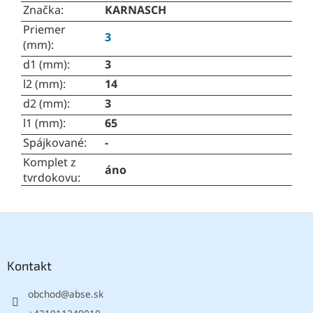
Značka
:
KARNASCH
Priemer
3
(mm)
:
d1 (mm)
:
3
l2 (mm)
:
14
d2 (mm)
:
3
l1 (mm)
:
65
Spájkované
:
-
Komplet z
áno
tvrdokovu
:
Z
á
p
ä
Kontakt
t
obchod
@
abse.sk
i
e