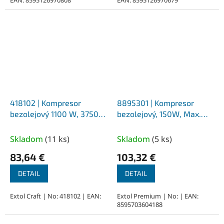
EAN: 8595126970808
EAN: 8595126970679
418102 | Kompresor
8895301 | Kompresor
bezolejový 1100 W, 3750
bezolejový, 150W, Max.
1/min, 180 l/min, 5,4 kg
tlak 6bar, nádrž 3l, EXTOL
PREMIUM
Skladom
(
11 ks
)
Skladom
(
5 ks
)
83,64 €
103,32 €
DETAIL
DETAIL
Extol Craft | No: 418102 | EAN:
Extol Premium | No: | EAN:
8595703604188