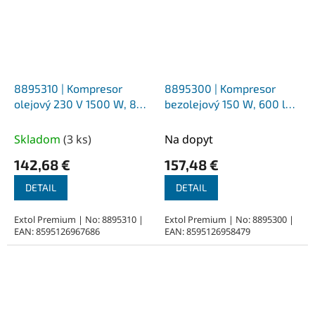
8895310 | Kompresor
8895300 | Kompresor
olejový 230 V 1500 W, 8
bezolejový 150 W, 600 lPa,
bar, 24 l, 200 l/min
nádrž 3 l, 5,4 kg
Skladom
(
3 ks
)
Na dopyt
142,68 €
157,48 €
DETAIL
DETAIL
Extol Premium | No: 8895310 |
Extol Premium | No: 8895300 |
EAN: 8595126967686
EAN: 8595126958479