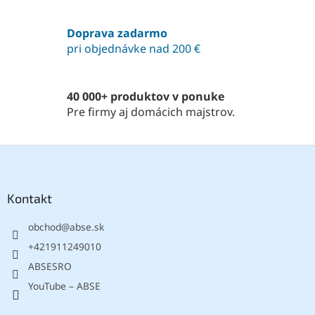
c
i
Doprava zadarmo
e
pri objednávke nad 200 €
p
r
v
k
40 000+ produktov v ponuke
y
Pre firmy aj domácich majstrov.
v
ý
p
Z
i
á
s
p
u
ä
Kontakt
t
obchod
@
abse.sk
i
e
+421911249010
ABSESRO
YouTube – ABSE