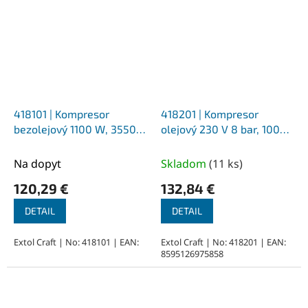
418101 | Kompresor
418201 | Kompresor
bezolejový 1100 W, 3550
olejový 230 V 8 bar, 100
1/min, 180 l/min, 5,6 kg
l/min, zásobník 24 l, 19 kg
Na dopyt
Skladom
(
11 ks
)
120,29 €
132,84 €
DETAIL
DETAIL
Extol Craft | No: 418101 | EAN:
Extol Craft | No: 418201 | EAN:
8595126975858