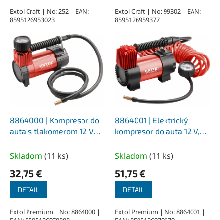
Extol Craft | No: 252 | EAN:
Extol Craft | No: 99302 | EAN:
8595126953023
8595126959377
8864000 | Kompresor do
8864001 | Elektrický
auta s tlakomerom 12 V
kompresor do auta 12 V,
6,9 bar, 24 l/min, 1,3 kg
10,3 bar, 25 l/min, 1,7 kg
Skladom
(
11 ks
)
Skladom
(
11 ks
)
32,75 €
51,75 €
DETAIL
DETAIL
Extol Premium | No: 8864000 |
Extol Premium | No: 8864001 |