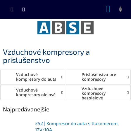
Prejsť
NÁKUP
na
KOŠÍK
obsah
Vzduchové kompresory a
príslušenstvo
Vzduchové
Príslušenstvo pre
kompresory do auta
kompresory
Vzduchové
Vzduchové
kompresory
kompresory olejové
bezolejové
Najpredávanejšie
252 | Kompresor do auta s tlakomerom,
12V/10A