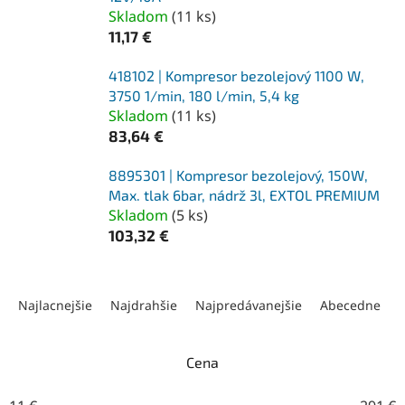
Skladom
(
11 ks
)
11,17 €
418102 | Kompresor bezolejový 1100 W,
3750 1/min, 180 l/min, 5,4 kg
Skladom
(
11 ks
)
83,64 €
8895301 | Kompresor bezolejový, 150W,
Max. tlak 6bar, nádrž 3l, EXTOL PREMIUM
Skladom
(
5 ks
)
103,32 €
R
a
Najlacnejšie
Najdrahšie
Najpredávanejšie
Abecedne
d
e
n
Cena
i
e