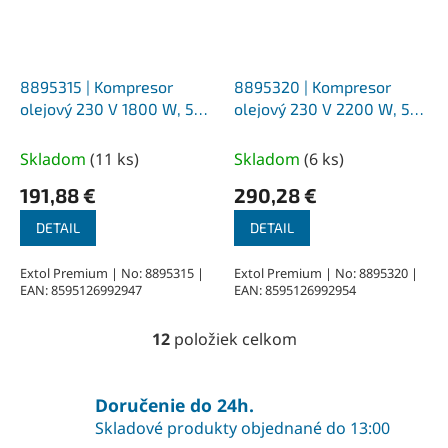
8895315 | Kompresor
8895320 | Kompresor
olejový 230 V 1800 W, 50
olejový 230 V 2200 W, 50
l, 235 l/min
l, 356 l/min
Skladom
(
11 ks
)
Skladom
(
6 ks
)
191,88 €
290,28 €
DETAIL
DETAIL
Extol Premium | No: 8895315 |
Extol Premium | No: 8895320 |
EAN: 8595126992947
EAN: 8595126992954
12
položiek celkom
O
v
l
á
Doručenie do 24h.
d
Skladové produkty objednané do 13:00
a