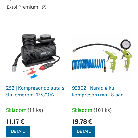
Extol Premium
7
V
ý
p
i
s
p
r
o
d
252 | Kompresor do auta s
99302 | Náradie ku
u
tlakomerom, 12V/10A
kompresoru max 8 bar -
k
sada 3-dielna
t
Skladom
(
11 ks
)
Skladom
(
101 ks
)
o
11,17 €
19,78 €
v
DETAIL
DETAIL