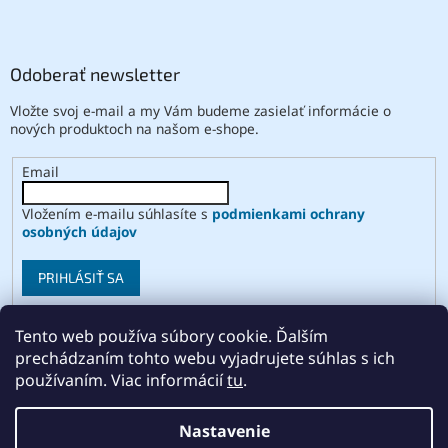
Odoberať newsletter
Vložte svoj e-mail a my Vám budeme zasielať informácie o
nových produktoch na našom e-shope.
Email
Vložením e-mailu súhlasíte s
podmienkami ochrany
osobných údajov
PRIHLÁSIŤ SA
Tento web používa súbory cookie. Ďalším
prechádzaním tohto webu vyjadrujete súhlas s ich
Vytvoril Shoptet
používaním. Viac informácií
tu
.
Copyright 2026
ABSE
. Všetky práva vyhradené.
Upraviť
Nastavenie
nastavenie cookies