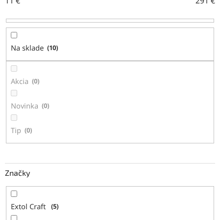
11
€
291
€
p
r
o
d
Na sklade
10
u
k
t
Akcia
0
o
v
Novinka
0
Tip
0
Značky
Extol Craft
5