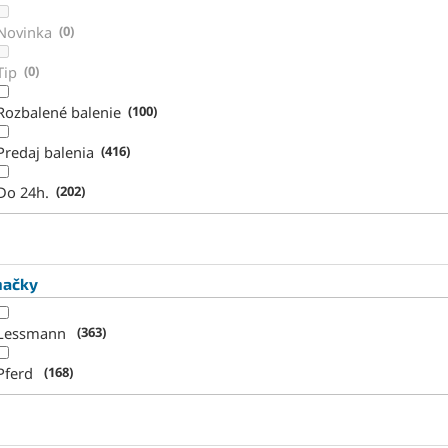
Novinka
0
Tip
0
Rozbalené balenie
100
Predaj balenia
416
Do 24h.
202
načky
Lessmann
363
Pferd
168