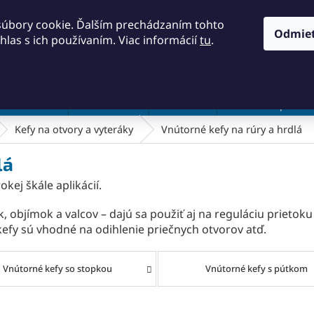
KONTAKTY
OBCHODNÉ PODMIENKY
PODMIENKY OCH
súbory cookie. Ďalším prechádzaním tohto
Odmie
hlas s ich používaním. Viac informácií
tu
.
HĽADAŤ
a a náradie
Frézovanie
Meradlá
Rezanie a pílenie
Kefy na otvory a vyteráky
Vnútorné kefy na rúry a hrdlá
lá
okej škále aplikácií.
k, objímok a valcov – dajú sa použiť aj na reguláciu priet
kefy sú vhodné na odihlenie priečnych otvorov atď.
Vnútorné kefy so stopkou
Vnútorné kefy s pútkom