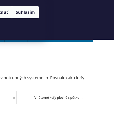
RANY OSOBNÝCH ÚDAJOV
SPÔSOB DORUČENIA A PLATBY
Prihlásenie
tnuť
Súhlasím
NÁKUPNÝ
Prázdny košík
KOŠÍK
Vŕtanie
Zahlbovanie
Závitovanie
Zľavy %
oku v potrubných systémoch. Rovnako ako kefy
Vnútorné kefy ploché s pútkom