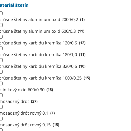
teriál štetín
brúsne štetiny aluminium oxid 2000/0,2
1
brúsne štetiny aluminium oxid 600/0,3
11
brúsne štetiny karbidu kremíka 120/0,6
12
brúsne štetiny karbidu kremíka 180/1,0
11
brúsne štetiny karbidu kremíka 320/0,6
10
brúsne štetiny karbidu kremíka 1000/0,25
15
hliníkový oxid 600/0,30
13
mosadzný drôt
27
mosadzný drôt rovný 0,1
1
mosadzný drôt rovný 0,15
15