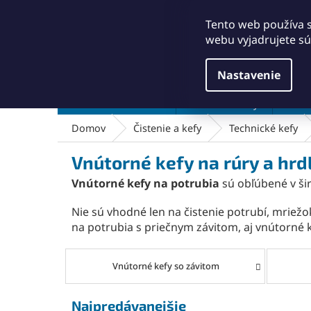
Prejsť
+421911249010
obchod@abse.sk
na
Tento web používa 
obsah
webu vyjadrujete sú
Nastavenie
Brúsenie a leštenie
Čistenie a kefy
Dielň
Domov
Čistenie a kefy
Technické kefy
Vnútorné kefy na rúry a hrd
Vnútorné kefy na potrubia
sú obľúbené v šir
Nie sú vhodné len na čistenie potrubí, mriežo
na potrubia s priečnym závitom, aj vnútorné 
Vnútorné kefy so závitom
Najpredávanejšie