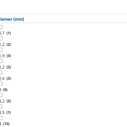
riemer (mm)
0,7
1
1,2
2
1,9
3
2,2
2
2,6
3
3
9
3,2
5
3,5
1
4
13