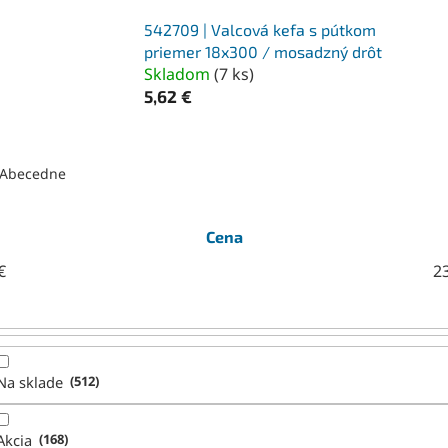
542709 | Valcová kefa s pútkom
priemer 18x300 / mosadzný drôt
Skladom
(
7 ks
)
5,62 €
Abecedne
Cena
€
2
Na sklade
512
Akcia
168