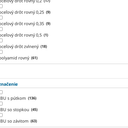
oceľový drôt rovný 0,2
17
oceľový drôt rovný 0,25
9
oceľový drôt rovný 0,35
9
oceľový drôt rovný 0,5
1
oceľový drôt zvlnený
18
polyamid rovný
61
značenie
IBU s pútkom
136
IBU so stopkou
45
IBU so závitom
63