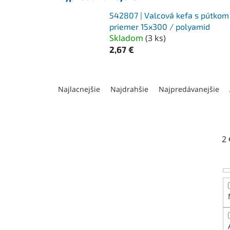
542807 | Valcová kefa s pútkom
priemer 15x300 / polyamid
Skladom
(
3 ks
)
2,67 €
R
a
Najlacnejšie
Najdrahšie
Najpredávanejšie
d
e
n
i
2
e
p
r
o
d
u
k
t