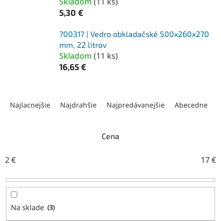
Skladom
(
11 ks
)
5,30 €
700317 | Vedro obkladačské 500x260x270
mm, 22 litrov
Skladom
(
11 ks
)
16,65 €
R
a
Najlacnejšie
Najdrahšie
Najpredávanejšie
Abecedne
d
e
n
Cena
i
e
2
€
17
€
p
r
o
d
Na sklade
3
u