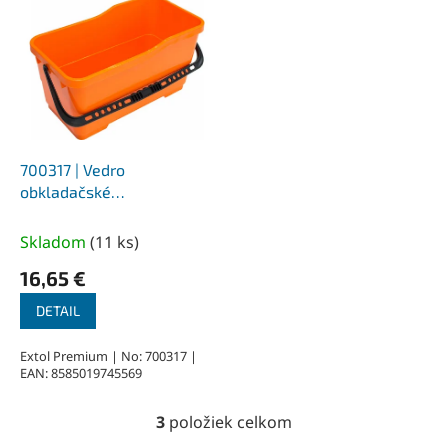
700317 | Vedro
obkladačské
500x260x270 mm, 22
litrov
Skladom
(
11 ks
)
16,65 €
DETAIL
Extol Premium | No: 700317 |
EAN: 8585019745569
3
položiek celkom
O