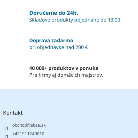
v
l
á
Doručenie do 24h.
d
Skladové produkty objednané do 13:00
a
c
i
Doprava zadarmo
e
pri objednávke nad 200 €
p
r
v
k
40 000+ produktov v ponuke
y
Pre firmy aj domácich majstrov.
v
ý
p
Z
i
á
s
p
u
ä
Kontakt
t
obchod
@
abse.sk
i
e
+421911249010