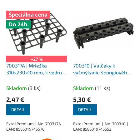
V
Špeciálna cena
ý
Do 24h.
p
i
s
p
r
o
–27 %
d
700317A | Mriežka
700310 | Valčeky k
u
310x230x10 mm, k vedru
vyžmýkaniu špongiového
k
700317
hladidla, k vedru 700317
t
Skladom
(
3 ks
)
Skladom
(
11 ks
)
o
2,47 €
5,30 €
v
DETAIL
DETAIL
Extol Premium | No: 700317A |
Extol Premium | No: 700310 |
EAN: 8585019745576
EAN: 8585019745552