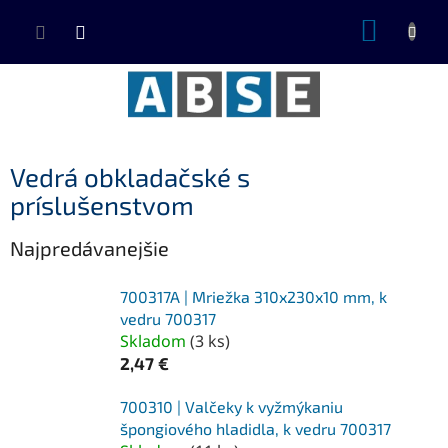
Prejsť
NÁKUP
na
KOŠÍK
obsah
Vedrá obkladačské s
príslušenstvom
Najpredávanejšie
700317A | Mriežka 310x230x10 mm, k
vedru 700317
Skladom
(
3 ks
)
2,47 €
700310 | Valčeky k vyžmýkaniu
špongiového hladidla, k vedru 700317