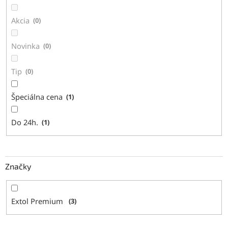
k
t
Akcia
0
o
v
Novinka
0
Tip
0
Špeciálna cena
1
Do 24h.
1
Značky
Extol Premium
3