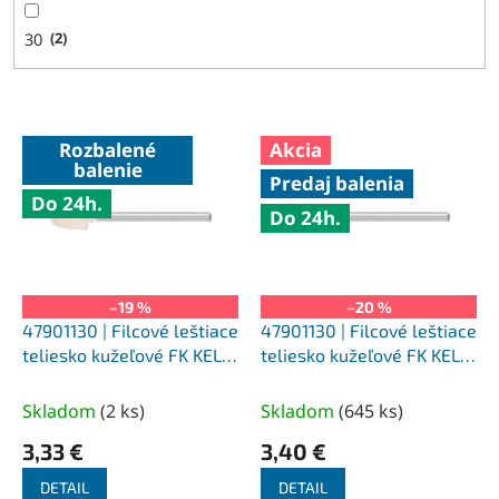
30
2
V
Rozbalené
Akcia
ý
balenie
Predaj balenia
p
Do 24h.
i
Do 24h.
s
p
r
o
–19 %
–20 %
d
47901130 | Filcové leštiace
47901130 | Filcové leštiace
u
teliesko kužeľové FK KEL
teliesko kužeľové FK KEL
k
6x10-3x37 mm, M (stredne
6x10-3x37 mm, M (stredne
t
tvrdé)
tvrdé)
Skladom
(
2 ks
)
Skladom
(
645 ks
)
o
3,33 €
3,40 €
v
DETAIL
DETAIL