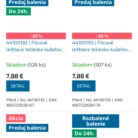
Predaj balenia
Predaj balenia
Do 24h.
–20 %
–20 %
44100192 | Filcové
44100193 | Filcové
leštiace teliesko kužeľové
leštiace teliesko kužeľové
FK KEL 20x30-6x45 mm,
FK KEL 20x30-6x45 mm, H
M (stredne tvrdé)
(tvrdé)
Skladom
(
526 ks
)
Skladom
(
507 ks
)
7,88 €
7,88 €
DETAIL
DETAIL
Pferd | No: 44100192 | EAN:
Pferd | No: 44100193 | EAN:
4007220036167
4007220036174
Akcia
Rozbalené
balenie
Predaj balenia
Do 24h.