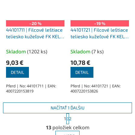
–20 %
–19 %
44101711 | Filcové leštiace
44101721 | Filcové leštiace
teliesko kužeľové FK KEL
teliesko kužeľové FK KEL
25x30-6x45 mm, M
30x35-6x42 mm, M
(stredne tvrdé)
(stredne tvrdé)
Skladom
(
1202 ks
)
Skladom
(
7 ks
)
9,03 €
10,78 €
DETAIL
DETAIL
Pferd | No: 44101711 | EAN:
Pferd | No: 44101721 | EAN:
4007220153819
4007220153826
NAČÍTAŤ 1 ĎALŠIU
S
1
2
t
O
r
13
položiek celkom
v
á