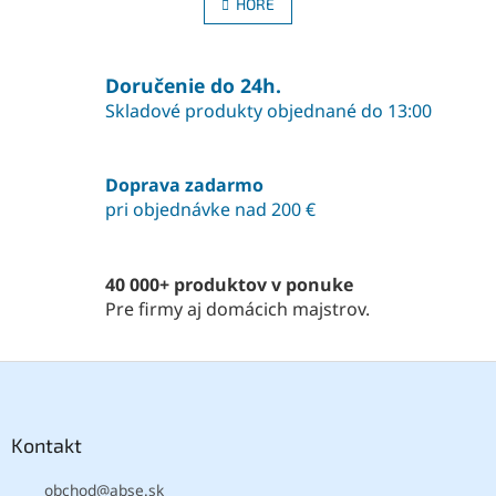
l
n
HORE
á
k
o
d
v
a
a
Doručenie do 24h.
c
n
i
Skladové produkty objednané do 13:00
i
e
e
p
r
Doprava zadarmo
v
pri objednávke nad 200 €
k
y
v
ý
40 000+ produktov v ponuke
p
Pre firmy aj domácich majstrov.
i
s
u
Z
á
p
ä
Kontakt
t
obchod
@
abse.sk
i