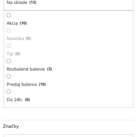
Na sklade
13
u
k
t
Akcia
10
o
v
Novinka
0
Tip
0
Rozbalené balenie
3
Predaj balenia
10
Do 24h.
6
Značky