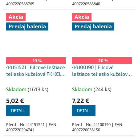
4007220588765
4007220588840
Akcia
Akcia
Predaj balenia
Predaj balenia
–19 %
–20 %
44151521 | Filcové leštiace
44100190 | Filcové
teliesko kužeľové FK KEL
leštiace teliesko kužeľové
15x20-6x42 mm, M
FK KEL 20x25-6x47 mm, H
(stredne tvrdé)
(tvrdé)
Skladom
(
1613 ks
)
Skladom
(
244 ks
)
5,02 €
7,22 €
DETAIL
DETAIL
Pferd | No: 44151521 | EAN:
Pferd | No: 44100190 | EAN:
4007220294741
4007220036150