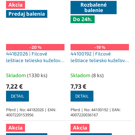
Akcia
Rozbalené
balenie
Predaj balenia
Do 24h.
–20 %
–19 %
44182026 | Filcové
44100192 | Filcové
leštiace teliesko kužeľové
leštiace teliesko kužeľové
FK KEL 20x25-6x47 mm, M
FK KEL 20x30-6x45 mm,
(stredne tvrdé)
M (stredne tvrdé)
Skladom
(
1330 ks
)
Skladom
(
8 ks
)
7,22 €
7,73 €
DETAIL
DETAIL
Pferd | No: 44182026 | EAN:
Pferd | No: 44100192 | EAN:
4007220153956
4007220036167
Akcia
Akcia