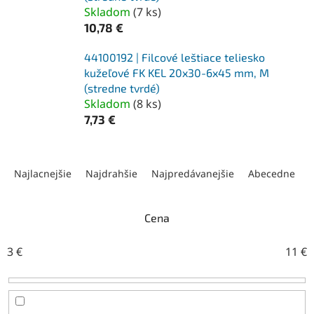
Skladom
(
7 ks
)
10,78 €
44100192 | Filcové leštiace teliesko
kužeľové FK KEL 20x30-6x45 mm, M
(stredne tvrdé)
Skladom
(
8 ks
)
7,73 €
R
a
Najlacnejšie
Najdrahšie
Najpredávanejšie
Abecedne
d
e
n
Cena
i
e
3
€
11
€
p
r
o
d