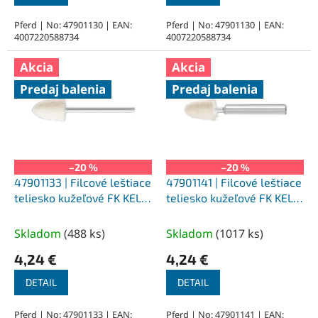
Pferd | No: 47901130 | EAN:
Pferd | No: 47901130 | EAN:
4007220588734
4007220588734
Akcia
Akcia
Predaj balenia
Predaj balenia
–20 %
–20 %
47901133 | Filcové leštiace
47901141 | Filcové leštiace
teliesko kužeľové FK KEL
teliesko kužeľové FK KEL
10x15-3x34 mm, M
10x15-6x40 mm, M
(stredne tvrdé)
(stredne tvrdé)
Skladom
(
488 ks
)
Skladom
(
1017 ks
)
4,24 €
4,24 €
DETAIL
DETAIL
Pferd | No: 47901133 | EAN:
Pferd | No: 47901141 | EAN: