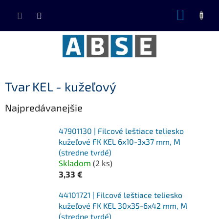
Prejsť
NÁKUP
na
KOŠÍK
obsah
Tvar KEL - kužeľový
Najpredávanejšie
47901130 | Filcové leštiace teliesko
kužeľové FK KEL 6x10-3x37 mm, M
(stredne tvrdé)
Skladom
(
2 ks
)
3,33 €
44101721 | Filcové leštiace teliesko
kužeľové FK KEL 30x35-6x42 mm, M
(stredne tvrdé)