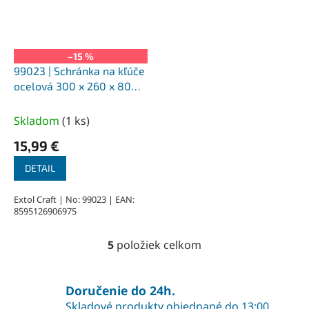
–15 %
99023 | Schránka na kľúče
ocelová 300 x 260 x 80
mm, 93 háčikov, 2 kľúče
Skladom
(
1 ks
)
15,99 €
DETAIL
Extol Craft | No: 99023 | EAN:
8595126906975
5
položiek celkom
O
v
l
á
Doručenie do 24h.
d
Skladové produkty objednané do 13:00