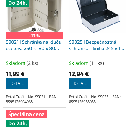
Do 24h.
–13 %
99021 | Schránka na kľúče
99025 | Bezpečnostná
ocelová 250 x 180 x 80
schránka - kniha 245 x 155
mm, 48 háčikov, 2 kľúče
x 55 mm - 2 kľúče
Skladom
(
2 ks
)
Skladom
(
11 ks
)
11,99 €
12,94 €
DETAIL
DETAIL
Extol Craft | No: 99021 | EAN:
Extol Craft | No: 99025 | EAN:
8595126904988
8595126956055
Špeciálna cena
Do 24h.