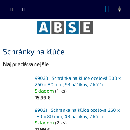
Prejsť
NÁKUP
na
KOŠÍK
obsah
Schránky na kľúče
Najpredávanejšie
99023 | Schránka na kľúče ocelová 300 x
260 x 80 mm, 93 háčikov, 2 kľúče
Skladom
(
1 ks
)
15,99 €
99021 | Schránka na kľúče ocelová 250 x
180 x 80 mm, 48 háčikov, 2 kľúče
Skladom
(
2 ks
)
11,99 €