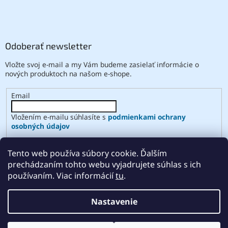
Odoberať newsletter
Vložte svoj e-mail a my Vám budeme zasielať informácie o
nových produktoch na našom e-shope.
Email
Vložením e-mailu súhlasíte s
podmienkami ochrany
osobných údajov
PRIHLÁSIŤ SA
Tento web používa súbory cookie. Ďalším
prechádzaním tohto webu vyjadrujete súhlas s ich
používaním. Viac informácií
tu
.
Vytvoril Shoptet
Nastavenie
Copyright 2026
ABSE
. Všetky práva vyhradené.
Upraviť