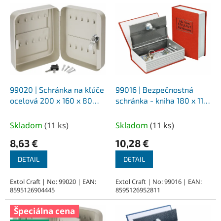
V
ý
p
i
s
p
r
o
d
99020 | Schránka na kľúče
99016 | Bezpečnostná
u
ocelová 200 x 160 x 80
schránka - kniha 180 x 115
k
mm, 20 háčikov, 2 kľúče
x 54 mm - 2 kľúče
t
Skladom
(
11 ks
)
Skladom
(
11 ks
)
o
8,63 €
10,28 €
v
DETAIL
DETAIL
Extol Craft | No: 99020 | EAN:
Extol Craft | No: 99016 | EAN:
8595126904445
8595126952811
Špeciálna cena