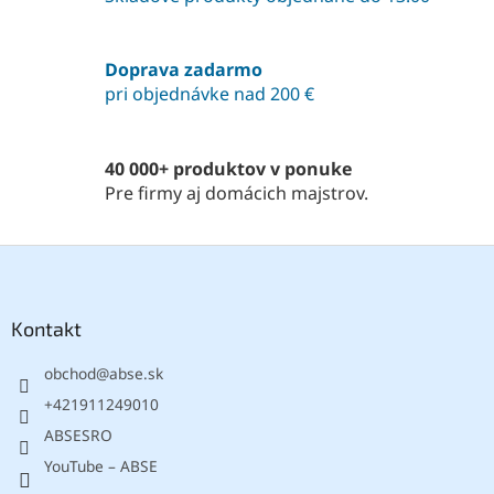
a
c
i
Doprava zadarmo
e
pri objednávke nad 200 €
p
r
v
k
40 000+ produktov v ponuke
y
Pre firmy aj domácich majstrov.
v
ý
p
Z
i
á
s
p
u
ä
Kontakt
t
obchod
@
abse.sk
i
e
+421911249010
ABSESRO
YouTube – ABSE