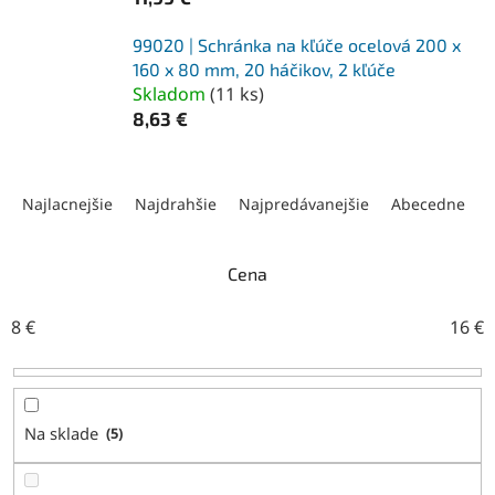
99020 | Schránka na kľúče ocelová 200 x
160 x 80 mm, 20 háčikov, 2 kľúče
Skladom
(
11 ks
)
8,63 €
R
a
Najlacnejšie
Najdrahšie
Najpredávanejšie
Abecedne
d
e
n
Cena
i
e
8
€
16
€
p
r
o
d
Na sklade
5
u
k
t