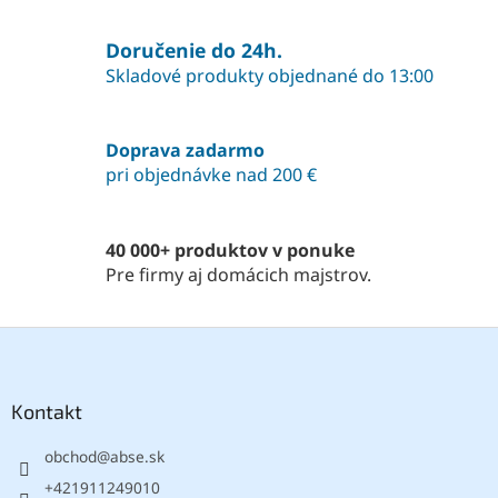
v
l
á
Doručenie do 24h.
d
Skladové produkty objednané do 13:00
a
c
i
Doprava zadarmo
e
pri objednávke nad 200 €
p
r
v
k
40 000+ produktov v ponuke
y
Pre firmy aj domácich majstrov.
v
ý
p
Z
i
á
s
p
u
ä
Kontakt
t
obchod
@
abse.sk
i
e
+421911249010