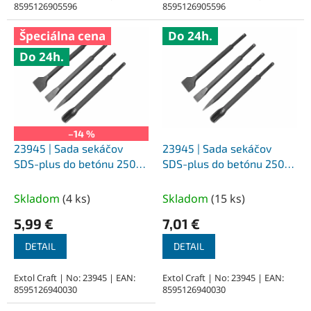
8595126905596
8595126905596
Špeciálna cena
Do 24h.
Do 24h.
–14 %
23945 | Sada sekáčov
23945 | Sada sekáčov
SDS-plus do betónu 250
SDS-plus do betónu 250
mm 4 - dielna sada,
mm 4 - dielna sada,
plastový obal
plastový obal
Skladom
(
4 ks
)
Skladom
(
15 ks
)
5,99 €
7,01 €
DETAIL
DETAIL
Extol Craft | No: 23945 | EAN:
Extol Craft | No: 23945 | EAN:
8595126940030
8595126940030