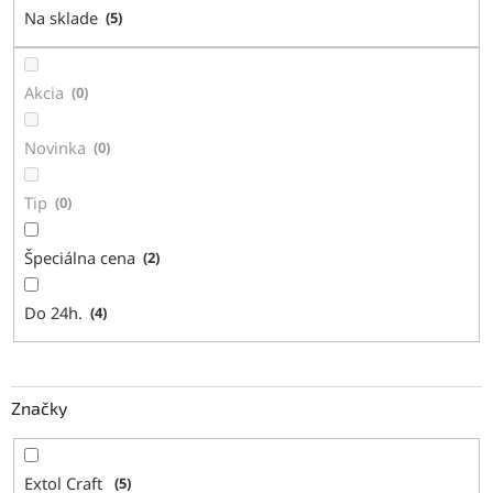
d
Na sklade
5
u
k
t
Akcia
0
o
v
Novinka
0
Tip
0
Špeciálna cena
2
Do 24h.
4
Značky
Extol Craft
5