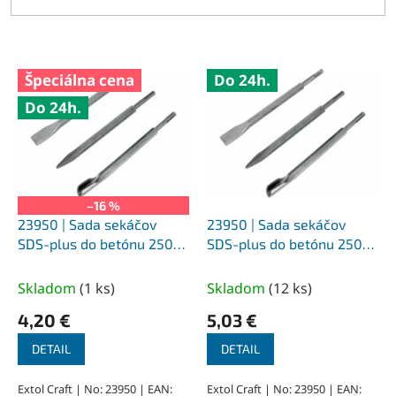
V
Špeciálna cena
Do 24h.
ý
Do 24h.
p
i
s
p
r
o
–16 %
d
23950 | Sada sekáčov
23950 | Sada sekáčov
u
SDS-plus do betónu 250
SDS-plus do betónu 250
k
mm 3 - dielna, plastový
mm 3 - dielna, plastový
t
obal
obal
Skladom
(
1 ks
)
Skladom
(
12 ks
)
o
4,20 €
5,03 €
v
DETAIL
DETAIL
Extol Craft | No: 23950 | EAN:
Extol Craft | No: 23950 | EAN: