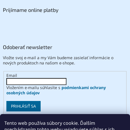
Prijímame online platby
Odoberať newsletter
Vložte svoj e-mail a my Vám budeme zasielať informácie o
nových produktoch na našom e-shope.
Email
Vložením e-mailu súhlasíte s
podmienkami ochrany
osobných údajov
PRIHLÁSIŤ SA
Tento web používa súbory cookie. Ďalším
prechádzaním tohto webu vyjadrujete súhlas s ich