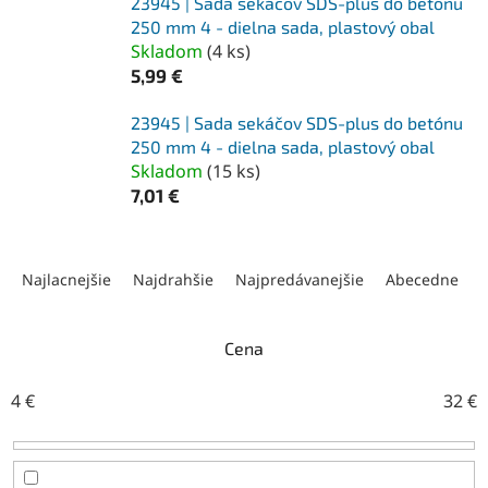
23945 | Sada sekáčov SDS-plus do betónu
250 mm 4 - dielna sada, plastový obal
Skladom
(
4 ks
)
5,99 €
23945 | Sada sekáčov SDS-plus do betónu
250 mm 4 - dielna sada, plastový obal
Skladom
(
15 ks
)
7,01 €
R
a
Najlacnejšie
Najdrahšie
Najpredávanejšie
Abecedne
d
e
n
Cena
i
e
4
€
32
€
p
r
o