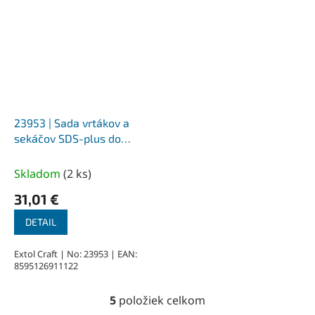
23953 | Sada vrtákov a
sekáčov SDS-plus do
betónu 17-dielna, kovový
kufor
Skladom
(
2 ks
)
31,01 €
DETAIL
Extol Craft | No: 23953 | EAN:
8595126911122
5
položiek celkom
O