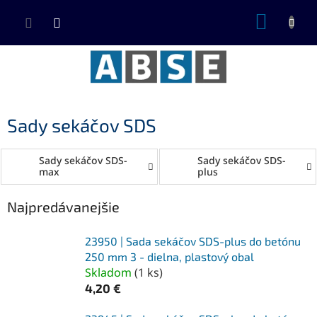
Prejsť
NÁKUP
na
KOŠÍK
obsah
Sady sekáčov SDS
Sady sekáčov SDS-
Sady sekáčov SDS-
max
plus
Najpredávanejšie
23950 | Sada sekáčov SDS-plus do betónu
250 mm 3 - dielna, plastový obal
Skladom
(
1 ks
)
4,20 €