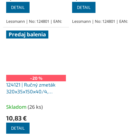
DETAIL
DETAIL
Lessmann | No: 124801 | EAN:
Lessmann | No: 124801 | EAN:
Predaj balenia
–20 %
124121 | Ručný zmeták
320x35x150x40/4,
mosadzný drôt, zvlnený
0,25
Skladom
(
26 ks
)
10,83 €
DETAIL