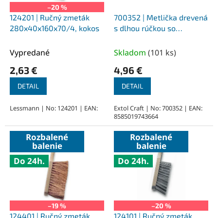
o
–20 %
d
124201 | Ručný zmeták
700352 | Metlička drevená
u
280x40x160x70/4, kokos
s dlhou rúčkou so
k
syntetickými štetinami
t
Vypredané
Skladom
(
101 ks
)
o
2,63 €
4,96 €
v
DETAIL
DETAIL
Lessmann | No: 124201 | EAN:
Extol Craft | No: 700352 | EAN:
8585019743664
Rozbalené
Rozbalené
balenie
balenie
Do 24h.
Do 24h.
–19 %
–20 %
124401 | Ručný zmeták
124101 | Ručný zmeták