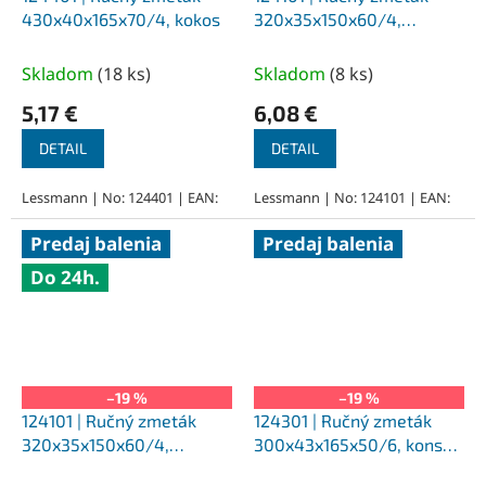
430x40x165x70/4, kokos
320x35x150x60/4,
oceľový drôt, hladký 0,25
Skladom
(
18 ks
)
Skladom
(
8 ks
)
5,17 €
6,08 €
DETAIL
DETAIL
Lessmann | No: 124401 | EAN:
Lessmann | No: 124101 | EAN:
Predaj balenia
Predaj balenia
Do 24h.
–19 %
–19 %
124101 | Ručný zmeták
124301 | Ručný zmeták
320x35x150x60/4,
300x43x165x50/6, konský
oceľový drôt, hladký 0,25
vlas čierny, lakované telo