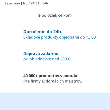
Lessmann | No: 124121 | EAN:
9
položiek celkom
O
v
l
á
Doručenie do 24h.
d
Skladové produkty objednané do 13:00
a
c
i
Doprava zadarmo
e
pri objednávke nad 200 €
p
r
v
k
40 000+ produktov v ponuke
y
Pre firmy aj domácich majstrov.
v
ý
p
Z
i
á
s
p
u