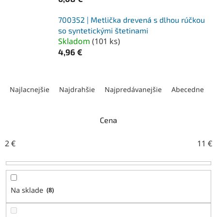
700352 | Metlička drevená s dlhou rúčkou
so syntetickými štetinami
Skladom
(
101 ks
)
4,96 €
R
a
Najlacnejšie
Najdrahšie
Najpredávanejšie
Abecedne
d
e
n
Cena
i
e
2
€
11
€
p
r
o
d
Na sklade
8
u
k
t