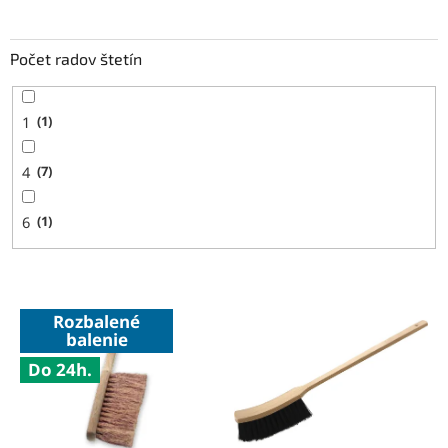
Počet radov štetín
1
1
4
7
6
1
V
Rozbalené
ý
balenie
p
Do 24h.
i
s
p
r