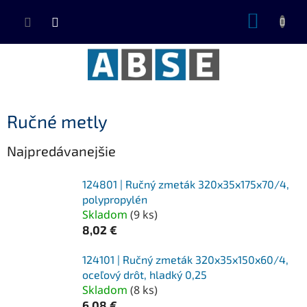
Prejsť
NÁKUP
na
KOŠÍK
obsah
Ručné metly
Najpredávanejšie
124801 | Ručný zmeták 320x35x175x70/4,
polypropylén
Skladom
(
9 ks
)
8,02 €
124101 | Ručný zmeták 320x35x150x60/4,
oceľový drôt, hladký 0,25
Skladom
(
8 ks
)
6,08 €