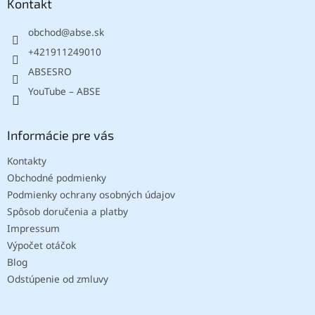
ä
Kontakt
t
obchod
@
abse.sk
i
e
+421911249010
ABSESRO
YouTube – ABSE
Informácie pre vás
Kontakty
Obchodné podmienky
Podmienky ochrany osobných údajov
Spôsob doručenia a platby
Impressum
Výpočet otáčok
Blog
Odstúpenie od zmluvy