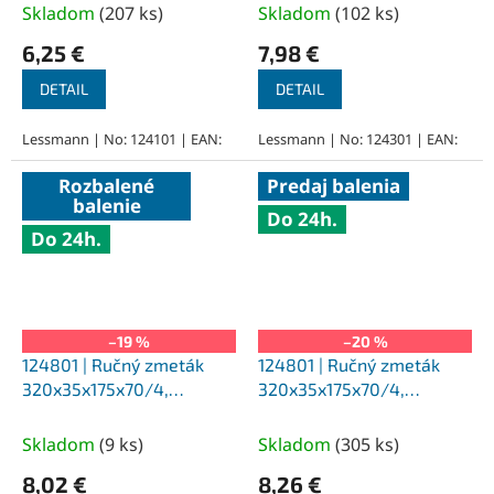
Skladom
(
207 ks
)
Skladom
(
102 ks
)
6,25 €
7,98 €
DETAIL
DETAIL
Lessmann | No: 124101 | EAN:
Lessmann | No: 124301 | EAN:
Rozbalené
Predaj balenia
balenie
Do 24h.
Do 24h.
–19 %
–20 %
124801 | Ručný zmeták
124801 | Ručný zmeták
320x35x175x70/4,
320x35x175x70/4,
polypropylén
polypropylén
Skladom
(
9 ks
)
Skladom
(
305 ks
)
8,02 €
8,26 €