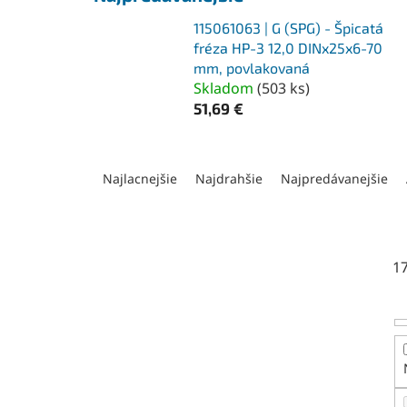
115061063 | G (SPG) - Špicatá
fréza HP-3 12,0 DINx25x6-70
mm, povlakovaná
Skladom
(
503 ks
)
51,69 €
R
a
Najlacnejšie
Najdrahšie
Najpredávanejšie
d
e
n
i
1
e
p
r
o
d
u
k