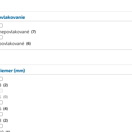
ovlakovanie
nepovlakované
7
povlakované
6
riemer (mm)
3
2
5
0
6
4
8
2
1