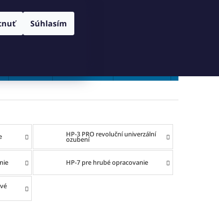
RANY OSOBNÝCH ÚDAJOV
SPÔSOB DORUČENIA A PLATBY
Prihlásenie
tnuť
Súhlasím
NÁKUPNÝ
Prázdny košík
KOŠÍK
Vŕtanie
Zahlbovanie
Závitovanie
Zľavy %
HP-3 PRO revoluční univerzální
e
ozubení
nie
HP-7 pre hrubé opracovanie
ové