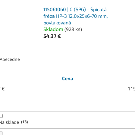
115061060 | G (SPG) - Špicatá
fréza HP-3 12,0x25x6-70 mm,
povlakovaná
Skladom
(
928 ks
)
54,37 €
Abecedne
Cena
7
€
11
Na sklade
13