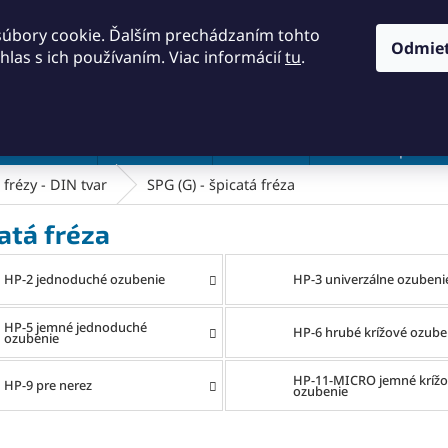
KONTAKTY
OBCHODNÉ PODMIENKY
PODMIENKY OCH
súbory cookie. Ďalším prechádzaním tohto
Odmie
hlas s ich používaním. Viac informácií
tu
.
HĽADAŤ
a a náradie
Frézovanie
Meradlá
Rezanie a pílenie
frézy - DIN tvar
SPG (G) - špicatá fréza
atá fréza
HP-2 jednoduché ozubenie
HP-3 univerzálne ozubeni
HP-5 jemné jednoduché
HP-6 hrubé krížové ozube
ozubenie
HP-11-MICRO jemné kríž
HP-9 pre nerez
ozubenie