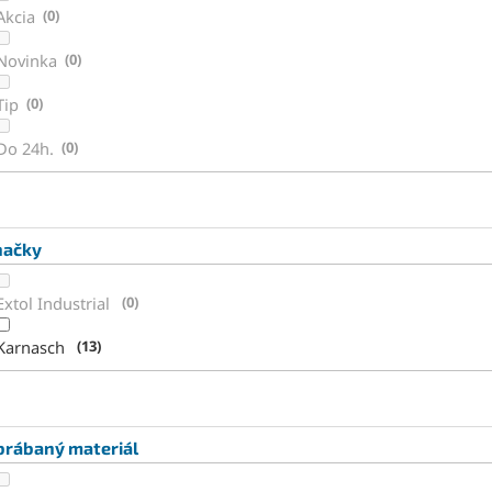
Akcia
0
Novinka
0
Tip
0
Do 24h.
0
načky
Extol Industrial
0
Karnasch
13
brábaný materiál