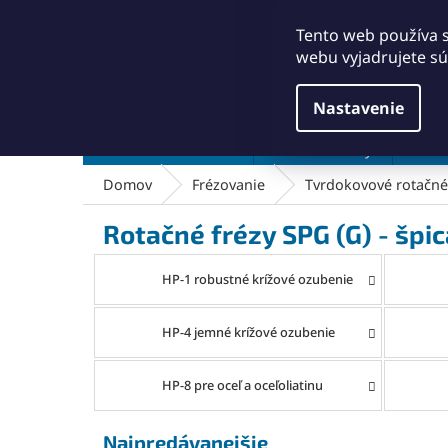
Prejsť
+421911249010
obchod@abse.sk
na
Tento web používa 
obsah
webu vyjadrujete sú
Nastavenie
Brúsenie a leštenie
Čistenie a kefy
Dielň
Domov
Frézovanie
Tvrdokovové rotačné 
Rotačné frézy SPG (G) - špic
HP-1 robustné krížové ozubenie
HP-4 jemné krížové ozubenie
HP-8 pre oceľ a oceľoliatinu
Najpredávanejšie