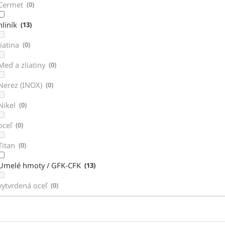
Cermet
0
hliník
13
liatina
0
Meď a zliatiny
0
Nerez (INOX)
0
Nikel
0
oceľ
0
Titan
0
Umelé hmoty / GFK-CFK
13
vytvrdená oceľ
0