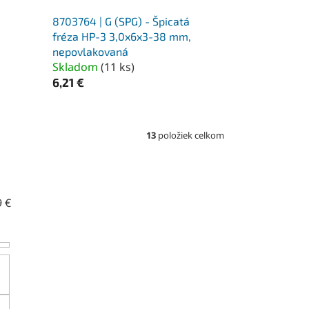
8703764 | G (SPG) - Špicatá
fréza HP-3 3,0x6x3-38 mm,
nepovlakovaná
Skladom
(
11 ks
)
6,21 €
13
položiek celkom
9
€