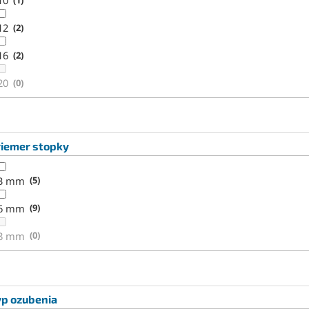
10
12
2
16
2
20
0
riemer stopky
3 mm
5
6 mm
9
8 mm
0
yp ozubenia