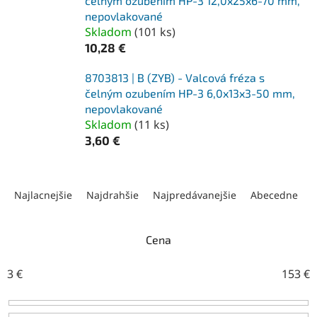
čelným ozubením HP-3 12,0x25x6-70 mm,
nepovlakované
Skladom
(
101 ks
)
10,28 €
8703813 | B (ZYB) - Valcová fréza s
čelným ozubením HP-3 6,0x13x3-50 mm,
nepovlakované
Skladom
(
11 ks
)
3,60 €
R
a
Najlacnejšie
Najdrahšie
Najpredávanejšie
Abecedne
d
e
n
Cena
i
e
3
€
153
€
p
r
o