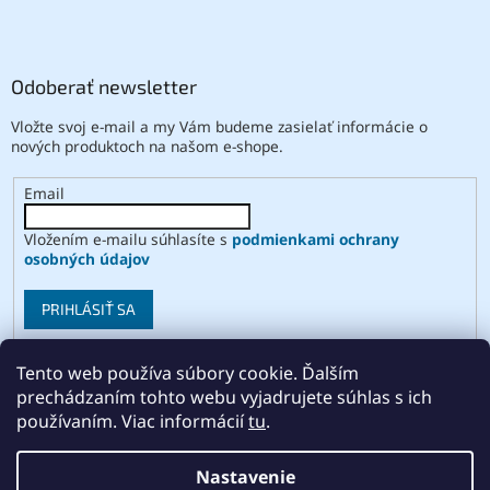
Odoberať newsletter
Vložte svoj e-mail a my Vám budeme zasielať informácie o
nových produktoch na našom e-shope.
Email
Vložením e-mailu súhlasíte s
podmienkami ochrany
osobných údajov
PRIHLÁSIŤ SA
Tento web používa súbory cookie. Ďalším
prechádzaním tohto webu vyjadrujete súhlas s ich
Vytvoril Shoptet
používaním. Viac informácií
tu
.
Copyright 2026
ABSE
. Všetky práva vyhradené.
Upraviť
Nastavenie