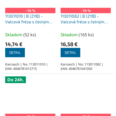
–14 %
–14 %
113011010 | B (ZYB) -
113011082 | B (ZYB) -
Valcová fréza s čelným
Valcová fréza s čelným
ozubením HP-3 2,0x11x3-
ozubením HP-3 10,0x13x6-
38 mm, nepovlakované
58 mm, nepovlakované
Skladom
(
52 ks
)
Skladom
(
165 ks
)
14,74 €
16,58 €
DETAIL
DETAIL
Karnasch | No: 113011010 |
Karnasch | No: 113011082 |
EAN: 4046781012715
EAN: 4046781041050
Do 24h.