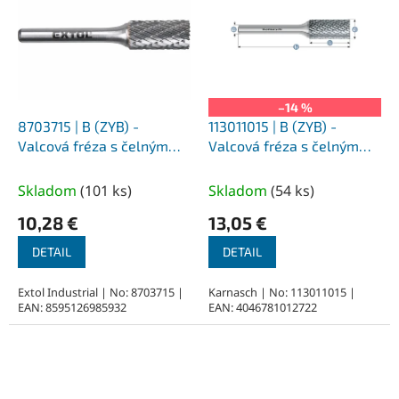
–14 %
8703715 | B (ZYB) -
113011015 | B (ZYB) -
Valcová fréza s čelným
Valcová fréza s čelným
ozubením HP-3 12,0x25x6-
ozubením HP-3 3,0x14x3-
70 mm, nepovlakované
38 mm, nepovlakované
Skladom
(
101 ks
)
Skladom
(
54 ks
)
10,28 €
13,05 €
DETAIL
DETAIL
Extol Industrial | No: 8703715 |
Karnasch | No: 113011015 |
EAN: 8595126985932
EAN: 4046781012722