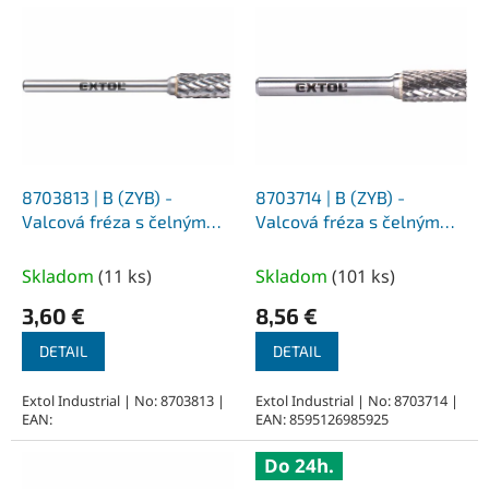
V
ý
p
i
s
p
r
o
d
8703813 | B (ZYB) -
8703714 | B (ZYB) -
u
Valcová fréza s čelným
Valcová fréza s čelným
k
ozubením HP-3 6,0x13x3-
ozubením HP-3
t
50 mm, nepovlakované
10,0x20x6-65 mm,
Skladom
(
11 ks
)
Skladom
(
101 ks
)
o
nepovlakované
3,60 €
8,56 €
v
DETAIL
DETAIL
Extol Industrial | No: 8703813 |
Extol Industrial | No: 8703714 |
EAN:
EAN: 8595126985925
Do 24h.