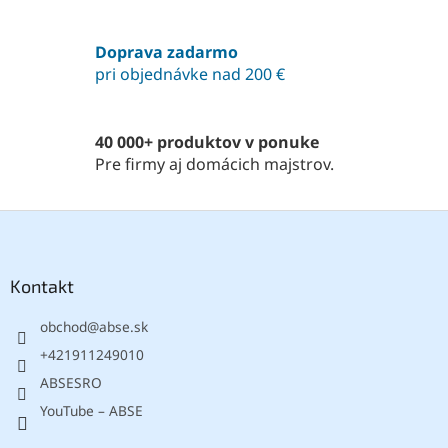
e
e
p
r
Doprava zadarmo
v
pri objednávke nad 200 €
k
y
v
ý
40 000+ produktov v ponuke
p
Pre firmy aj domácich majstrov.
i
s
u
Z
á
p
ä
Kontakt
t
obchod
@
abse.sk
i
e
+421911249010
ABSESRO
YouTube – ABSE