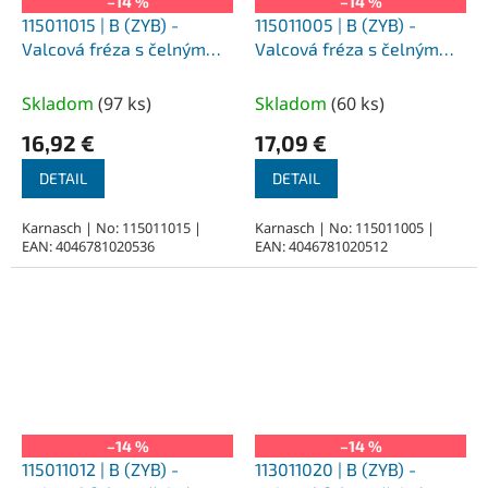
–14 %
–14 %
115011015 | B (ZYB) -
115011005 | B (ZYB) -
Valcová fréza s čelným
Valcová fréza s čelným
ozubením HP-3 3,0x14x3-
ozubením HP-3 1,5x6x3-38
38 mm, povlakované
mm, povlakované
Skladom
(
97 ks
)
Skladom
(
60 ks
)
16,92 €
17,09 €
DETAIL
DETAIL
Karnasch | No: 115011015 |
Karnasch | No: 115011005 |
EAN: 4046781020536
EAN: 4046781020512
–14 %
–14 %
115011012 | B (ZYB) -
113011020 | B (ZYB) -