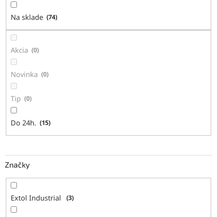
d
Na sklade
74
u
k
t
Akcia
0
o
v
Novinka
0
Tip
0
Do 24h.
15
Značky
Extol Industrial
3