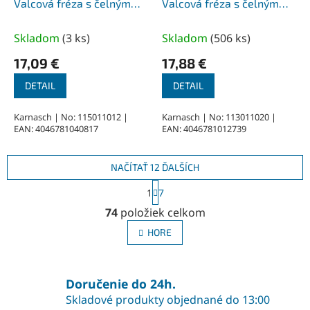
Valcová fréza s čelným
Valcová fréza s čelným
ozubením HP-3 2,5x11x3-
ozubením HP-3 3,0x14x3-
38 mm, povlakované
50 mm, nepovlakované
Skladom
(
3 ks
)
Skladom
(
506 ks
)
17,09 €
17,88 €
DETAIL
DETAIL
Karnasch | No: 115011012 |
Karnasch | No: 113011020 |
EAN: 4046781040817
EAN: 4046781012739
NAČÍTAŤ 12 ĎALŠÍCH
S
1
7
t
O
r
74
položiek celkom
v
á
l
n
HORE
á
k
o
d
v
a
a
Doručenie do 24h.
c
n
i
Skladové produkty objednané do 13:00
i