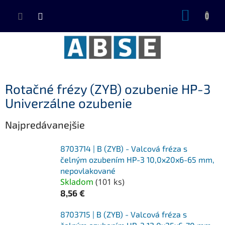
Prejsť
NÁKUP
na
KOŠÍK
obsah
Rotačné frézy (ZYB) ozubenie HP-3
Univerzálne ozubenie
Najpredávanejšie
8703714 | B (ZYB) - Valcová fréza s
čelným ozubením HP-3 10,0x20x6-65 mm,
nepovlakované
Skladom
(
101 ks
)
8,56 €
8703715 | B (ZYB) - Valcová fréza s