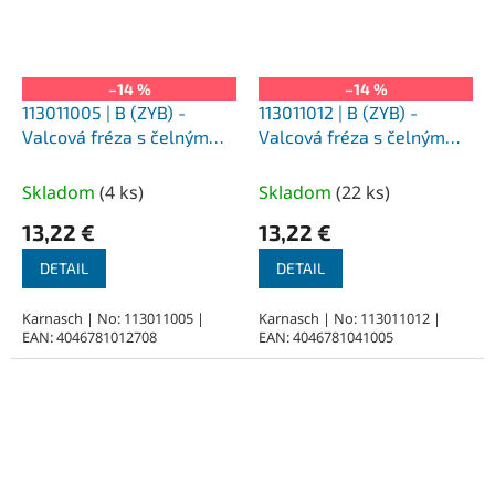
–14 %
–14 %
113011005 | B (ZYB) -
113011012 | B (ZYB) -
Valcová fréza s čelným
Valcová fréza s čelným
ozubením HP-3 1,5x6x3-38
ozubením HP-3 2,5x11x3-
mm, nepovlakované
38 mm, nepovlakované
Skladom
(
4 ks
)
Skladom
(
22 ks
)
13,22 €
13,22 €
DETAIL
DETAIL
Karnasch | No: 113011005 |
Karnasch | No: 113011012 |
EAN: 4046781012708
EAN: 4046781041005