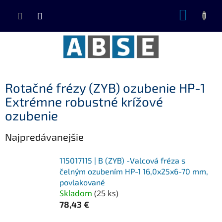
Prejsť
NÁKUP
na
KOŠÍK
obsah
Rotačné frézy (ZYB) ozubenie HP-1
Extrémne robustné krížové
ozubenie
Najpredávanejšie
115017115 | B (ZYB) -Valcová fréza s
čelným ozubením HP-1 16,0x25x6-70 mm,
povlakované
Skladom
(
25 ks
)
78,43 €