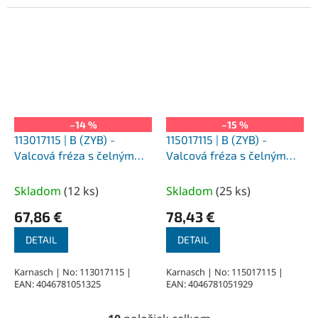
–14 %
–15 %
113017115 | B (ZYB) -
115017115 | B (ZYB) -
Valcová fréza s čelným
Valcová fréza s čelným
ozubením HP-1 16,0x25x6-
ozubením HP-1 16,0x25x6-
70 mm, nepovlakované
70 mm, povlakované
Skladom
(
12 ks
)
Skladom
(
25 ks
)
67,86 €
78,43 €
DETAIL
DETAIL
Karnasch | No: 113017115 |
Karnasch | No: 115017115 |
EAN: 4046781051325
EAN: 4046781051929