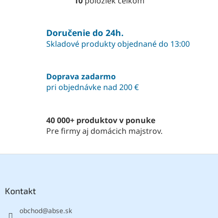
10
položiek celkom
O
v
l
á
Doručenie do 24h.
d
Skladové produkty objednané do 13:00
a
c
i
Doprava zadarmo
e
pri objednávke nad 200 €
p
r
v
k
40 000+ produktov v ponuke
y
Pre firmy aj domácich majstrov.
v
ý
p
Z
i
á
s
p
u
ä
Kontakt
t
obchod
@
abse.sk
i