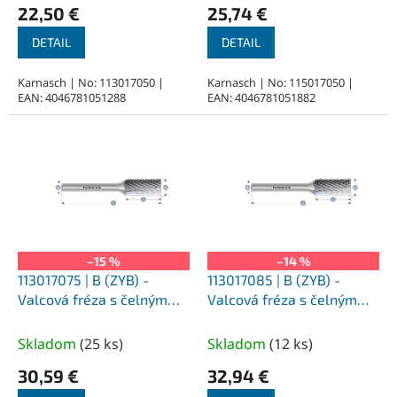
22,50 €
25,74 €
v
DETAIL
DETAIL
Karnasch | No: 113017050 |
Karnasch | No: 115017050 |
EAN: 4046781051288
EAN: 4046781051882
–15 %
–14 %
113017075 | B (ZYB) -
113017085 | B (ZYB) -
Valcová fréza s čelným
Valcová fréza s čelným
ozubením HP-1 8,0x20x6-
ozubením HP-1 10,0x20x6-
65 mm, nepovlakované
65 mm, nepovlakované
Skladom
(
25 ks
)
Skladom
(
12 ks
)
30,59 €
32,94 €