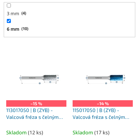
3 mm
4
6 mm
10
V
ý
p
i
s
p
r
o
–15 %
–14 %
d
113017050 | B (ZYB) -
115017050 | B (ZYB) -
u
Valcová fréza s čelným
Valcová fréza s čelným
k
ozubením HP-1 6,0x18x6-
ozubením HP-1 6,0x18x6-
t
50 mm, nepovlakované
50 mm, povlakované
Skladom
(
12 ks
)
Skladom
(
17 ks
)
o