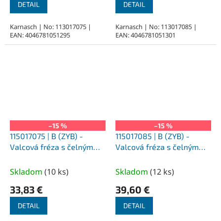
DETAIL
DETAIL
Karnasch | No: 113017075 |
Karnasch | No: 113017085 |
EAN: 4046781051295
EAN: 4046781051301
–15 %
–15 %
115017075 | B (ZYB) -
115017085 | B (ZYB) -
Valcová fréza s čelným
Valcová fréza s čelným
ozubením HP-1 8,0x20x6-
ozubením HP-1 10,0x20x6-
65 mm, povlakované
65 mm, povlakované
Skladom
(
10 ks
)
Skladom
(
12 ks
)
33,83 €
39,60 €
DETAIL
DETAIL