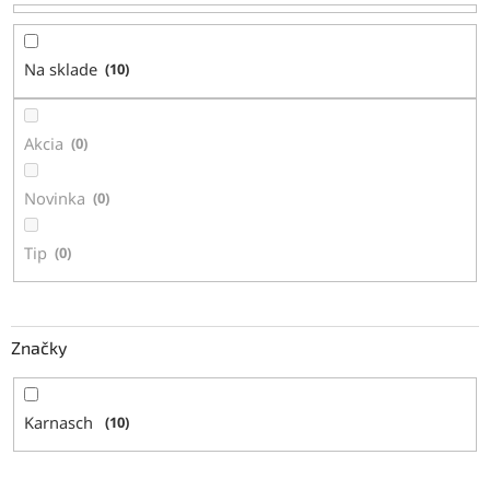
r
o
d
Na sklade
10
u
k
t
Akcia
0
o
v
Novinka
0
Tip
0
Značky
Karnasch
10