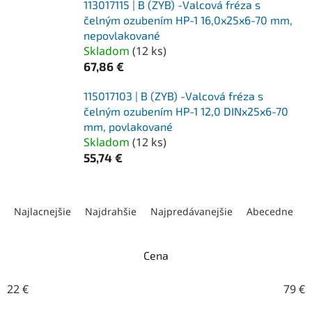
113017115 | B (ZYB) -Valcová fréza s
čelným ozubením HP-1 16,0x25x6-70 mm,
nepovlakované
Skladom
(
12 ks
)
67,86 €
115017103 | B (ZYB) -Valcová fréza s
čelným ozubením HP-1 12,0 DINx25x6-70
mm, povlakované
Skladom
(
12 ks
)
55,74 €
R
a
Najlacnejšie
Najdrahšie
Najpredávanejšie
Abecedne
d
e
n
Cena
i
e
22
€
79
€
p