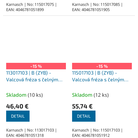
Karnasch | No: 115017075 |
Karnasch | No: 115017085 |
EAN: 4046781051899
EAN: 4046781051905
–15 %
–15 %
113017103 | B (ZYB) -
115017103 | B (ZYB) -
Valcová fréza s čelným
Valcová fréza s čelným
ozubením HP-1 12,0
ozubením HP-1 12,0
DINx25x6-70 mm,
DINx25x6-70 mm,
Skladom
(
10 ks
)
Skladom
(
12 ks
)
nepovlakované
povlakované
46,40 €
55,74 €
DETAIL
DETAIL
Karnasch | No: 113017103 |
Karnasch | No: 115017103 |
EAN: 4046781051318
EAN: 4046781051912