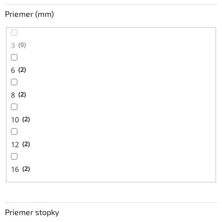
Priemer (mm)
3
0
6
2
8
2
10
2
12
2
16
2
Priemer stopky