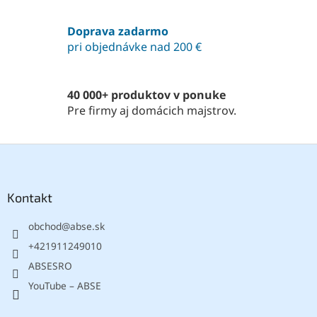
c
i
Doprava zadarmo
e
pri objednávke nad 200 €
p
r
v
k
40 000+ produktov v ponuke
y
Pre firmy aj domácich majstrov.
v
ý
p
Z
i
á
s
p
u
ä
Kontakt
t
obchod
@
abse.sk
i
e
+421911249010
ABSESRO
YouTube – ABSE