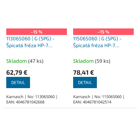
–15 %
–15 %
113065060 | G (SPG) -
115065060 | G (SPG) -
Špicatá fréza HP-7
Špicatá fréza HP-7
12,0x25x6-70 mm,
12,0x25x6-70 mm,
nepovlakované
povlakované
Skladom
(
47 ks
)
Skladom
(
59 ks
)
62,79 €
78,41 €
DETAIL
DETAIL
Karnasch | No: 113065060 |
Karnasch | No: 115065060 |
EAN: 4046781042668
EAN: 4046781042514