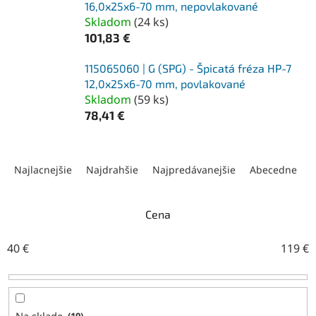
16,0x25x6-70 mm, nepovlakované
Skladom
(
24 ks
)
101,83 €
115065060 | G (SPG) - Špicatá fréza HP-7
12,0x25x6-70 mm, povlakované
Skladom
(
59 ks
)
78,41 €
R
a
Najlacnejšie
Najdrahšie
Najpredávanejšie
Abecedne
d
e
n
Cena
i
e
40
€
119
€
p
r
o
d
10