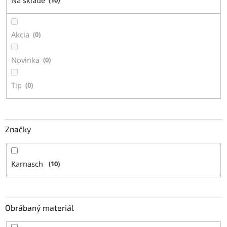
Na sklade
u
k
t
Akcia
0
o
v
Novinka
0
Tip
0
Značky
Karnasch
10
Obrábaný materiál