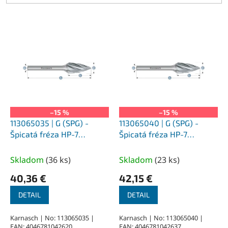
V
ý
p
i
s
p
r
o
–15 %
–15 %
d
113065035 | G (SPG) -
113065040 | G (SPG) -
u
Špicatá fréza HP-7
Špicatá fréza HP-7
k
6,0x18x6-50 mm,
8,0x20x6-65 mm,
t
nepovlakované
nepovlakované
Skladom
(
36 ks
)
Skladom
(
23 ks
)
o
40,36 €
42,15 €
v
DETAIL
DETAIL
Karnasch | No: 113065035 |
Karnasch | No: 113065040 |
EAN: 4046781042620
EAN: 4046781042637