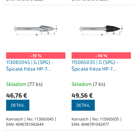
–15 %
–14 %
113065045 | G (SPG) -
115065035 | G (SPG) -
Špicatá fréza HP-7
Špicatá fréza HP-7
10,0x20x6-65 mm,
6,0x18x6-50 mm,
nepovlakované
povlakované
Skladom
(
77 ks
)
Skladom
(
7 ks
)
46,76 €
49,56 €
DETAIL
DETAIL
Karnasch | No: 113065045 |
Karnasch | No: 115065035 |
EAN: 4046781042644
EAN: 4046781042477