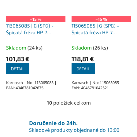
–15 %
–15 %
113065085 | G (SPG) -
115065085 | G (SPG) -
Špicatá fréza HP-7
Špicatá fréza HP-7
16,0x25x6-70 mm,
16,0x25x6-70 mm,
nepovlakované
povlakované
Skladom
(
24 ks
)
Skladom
(
26 ks
)
101,83 €
118,81 €
DETAIL
DETAIL
Karnasch | No: 113065085 |
Karnasch | No: 115065085 |
EAN: 4046781042675
EAN: 4046781042521
10
položiek celkom
O
v
l
á
Doručenie do 24h.
d
Skladové produkty objednané do 13:00
a