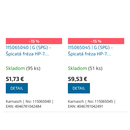
–15 %
–15 %
115065040 | G (SPG) -
115065045 | G (SPG) -
Špicatá fréza HP-7
Špicatá fréza HP-7
8,0x20x6-65 mm,
10,0x20x6-65 mm,
povlakované
povlakované
Skladom
(
95 ks
)
Skladom
(
51 ks
)
51,73 €
59,53 €
DETAIL
DETAIL
Karnasch | No: 115065040 |
Karnasch | No: 115065045 |
EAN: 4046781042484
EAN: 4046781042491