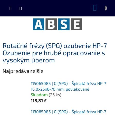
Prejsť
NÁKUP
na
KOŠÍK
obsah
Rotačné frézy (SPG) ozubenie HP-7
Ozubenie pre hrubé opracovanie s
vysokým úberom
Najpredávanejšie
115065085 | G (SPG) - Špicatá fréza HP-7
16,0x25x6-70 mm, povlakované
Skladom
(
26 ks
)
118,81 €
113065085 | G (SPG) - Špicatá fréza HP-7