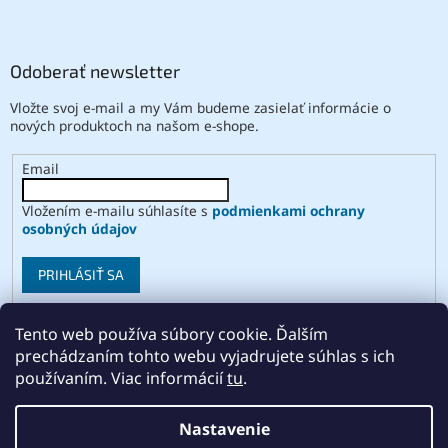
Odoberať newsletter
Vložte svoj e-mail a my Vám budeme zasielať informácie o
nových produktoch na našom e-shope.
Email
Vložením e-mailu súhlasíte s
podmienkami ochrany
osobných údajov
PRIHLÁSIŤ SA
Tento web používa súbory cookie. Ďalším
prechádzaním tohto webu vyjadrujete súhlas s ich
Vytvoril Shoptet
používaním. Viac informácií
tu
.
Copyright 2026
ABSE
. Všetky práva vyhradené.
Upraviť
Nastavenie
nastavenie cookies