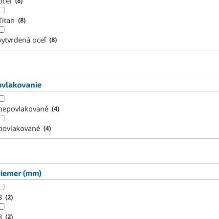
oceľ
8
Titan
8
vytvrdená oceľ
8
ovlakovanie
nepovlakované
4
povlakované
4
riemer (mm)
3
2
8
2