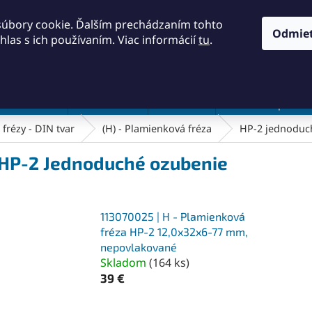
KONTAKTY
OBCHODNÉ PODMIENKY
PODMIENKY OCH
súbory cookie. Ďalším prechádzaním tohto
Odmie
hlas s ich používaním. Viac informácií
tu
.
HĽADAŤ
a a náradie
Frézovanie
Meradlá
Rezanie a pílenie
frézy - DIN tvar
(H) - Plamienková fréza
HP-2 jednoduc
 HP-2 Jednoduché ozubenie
113070025 | H - Plamienková
fréza HP-2 12,0x32x6-77 mm,
nepovlakované
Skladom
(
164 ks
)
39 €