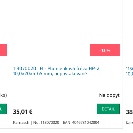
–15 %
113070020 | H - Plamienková fréza HP-2
115
10,0x20x6-65 mm, nepovlakované
10
 ks
)
Na dopyt
L
DETAIL
35,01 €
38
Karnasch | No: 113070020 | EAN: 4046781042804
Kar