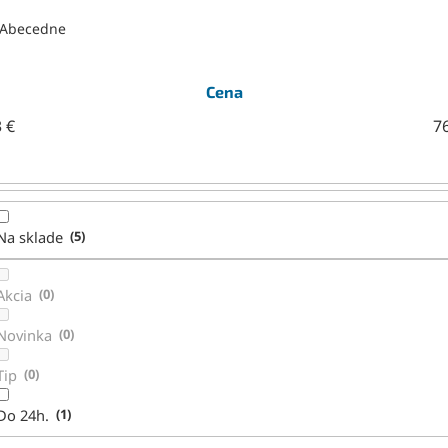
Abecedne
Cena
3
€
7
Na sklade
5
Akcia
0
Novinka
0
Tip
0
Do 24h.
1