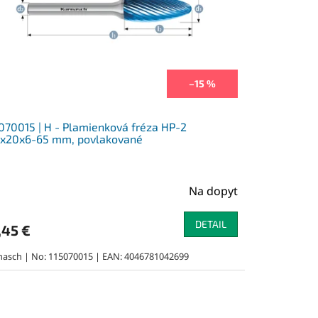
–15 %
070015 | H - Plamienková fréza HP-2
0x20x6-65 mm, povlakované
Na dopyt
DETAIL
,45 €
nasch | No: 115070015 | EAN: 4046781042699