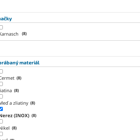
načky
Karnasch
8
brábaný materiál
Cermet
8
liatina
8
Meď a zliatiny
8
Nerez (INOX)
8
Nikel
8