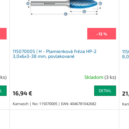
–15 %
115070005 | H - Plamienková fréza HP-2
115
3,0x6x3-38 mm, povlakované
8,
 ks
)
Skladom
(
3 ks
)
L
DETAIL
16,94 €
21
Karnasch | No: 115070005 | EAN: 4046781042682
Kar