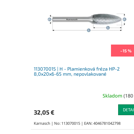
–15 %
113070015 | H - Plamienková fréza HP-2
8,0x20x6-65 mm, nepovlakované
Skladom
(
180
DETAI
32,05 €
Karnasch | No: 113070015 | EAN: 4046781042798