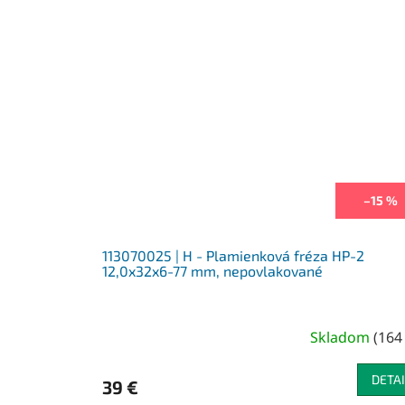
–15 %
113070025 | H - Plamienková fréza HP-2
12,0x32x6-77 mm, nepovlakované
Skladom
(
164
DETAI
39 €