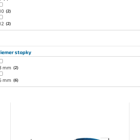
10
2
12
2
riemer stopky
3 mm
2
6 mm
6