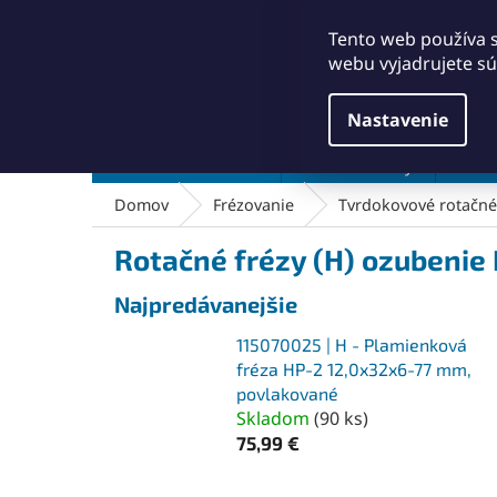
Prejsť
+421911249010
obchod@abse.sk
na
Tento web používa 
obsah
webu vyjadrujete sú
Nastavenie
Brúsenie a leštenie
Čistenie a kefy
Dielň
Domov
Frézovanie
Tvrdokovové rotačné 
Rotačné frézy (H) ozubenie
Najpredávanejšie
115070025 | H - Plamienková
fréza HP-2 12,0x32x6-77 mm,
povlakované
Skladom
(
90 ks
)
75,99 €