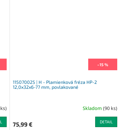
–15 %
115070025 | H - Plamienková fréza HP-2
12,0x32x6-77 mm, povlakované
 ks
)
Skladom
(
90 ks
)
L
DETAIL
75,99 €