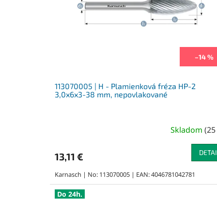
p
r
o
d
u
k
–14 %
t
o
v
113070005 | H - Plamienková fréza HP-2
3,0x6x3-38 mm, nepovlakované
Skladom
(
25
DETAI
13,11 €
Karnasch | No: 113070005 | EAN: 4046781042781
Do 24h.