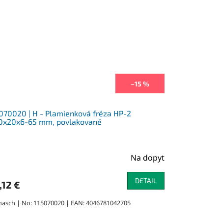
–15 %
070020 | H - Plamienková fréza HP-2
,0x20x6-65 mm, povlakované
Na dopyt
DETAIL
,12 €
nasch | No: 115070020 | EAN: 4046781042705