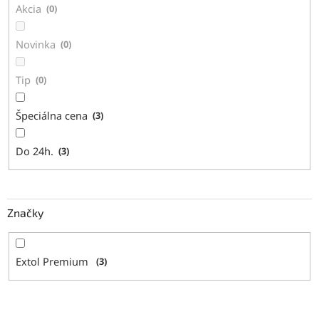
Akcia
0
o
v
Novinka
0
Tip
0
Špeciálna cena
3
Do 24h.
3
Značky
Extol Premium
3