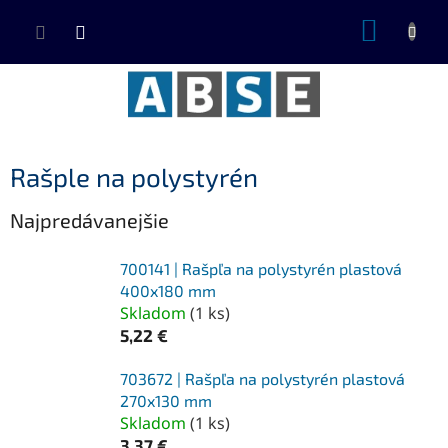
Prejsť
NÁKUP
na
KOŠÍK
obsah
Rašple na polystyrén
Najpredávanejšie
700141 | Rašpľa na polystyrén plastová
400x180 mm
Skladom
(
1 ks
)
5,22 €
703672 | Rašpľa na polystyrén plastová
270x130 mm
Skladom
(
1 ks
)
3,37 €