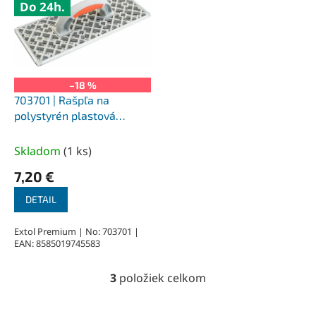
Do 24h.
–18 %
703701 | Rašpľa na
polystyrén plastová
375x155 mm
Skladom
(
1 ks
)
7,20 €
DETAIL
Extol Premium | No: 703701 |
EAN: 8585019745583
3
položiek celkom
O
v
l