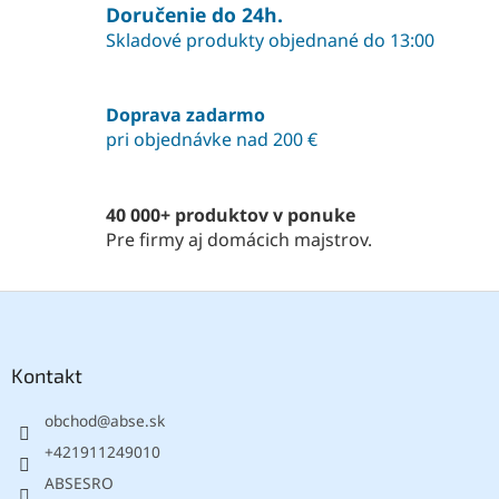
á
Doručenie do 24h.
d
Skladové produkty objednané do 13:00
a
c
i
Doprava zadarmo
e
pri objednávke nad 200 €
p
r
v
k
40 000+ produktov v ponuke
y
Pre firmy aj domácich majstrov.
v
ý
p
Z
i
á
s
p
u
ä
Kontakt
t
obchod
@
abse.sk
i
e
+421911249010
ABSESRO