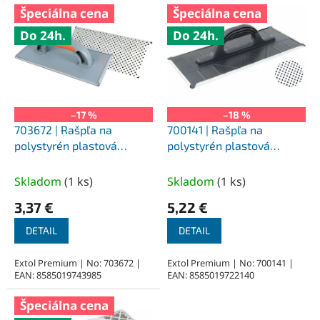
V
Špeciálna cena
Špeciálna cena
ý
Do 24h.
Do 24h.
p
i
s
p
r
o
–17 %
–18 %
d
703672 | Rašpľa na
700141 | Rašpľa na
u
polystyrén plastová
polystyrén plastová
k
270x130 mm
400x180 mm
t
Skladom
(
1 ks
)
Skladom
(
1 ks
)
o
3,37 €
5,22 €
v
DETAIL
DETAIL
Extol Premium | No: 703672 |
Extol Premium | No: 700141 |
EAN: 8585019743985
EAN: 8585019722140
Špeciálna cena