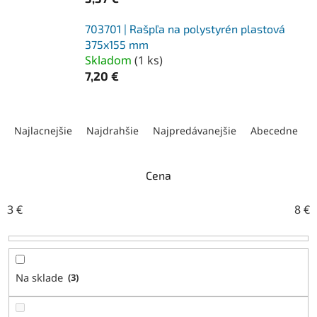
703701 | Rašpľa na polystyrén plastová
375x155 mm
Skladom
(
1 ks
)
7,20 €
R
a
Najlacnejšie
Najdrahšie
Najpredávanejšie
Abecedne
d
e
n
Cena
i
e
3
€
8
€
p
r
o
d
Na sklade
3
u
k
t