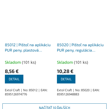
85012 | Pištoľ na aplikáciu
85020 | Pištoľ na aplikáciu
PUR peny, plastová
PUR peny, regulácia
rukoväť kovová regulácia
prietoku 0,28 kg
prietoku, 0,222 kg
Skladom
(
101 ks
)
Skladom
(
101 ks
)
8,56 €
10,28 €
DETAIL
DETAIL
Extol Craft | No: 85012 | EAN:
Extol Craft | No: 85020 | EAN:
8595126974776
8595126948883
NAČÍTAŤ 10 ĎALŠÍCH