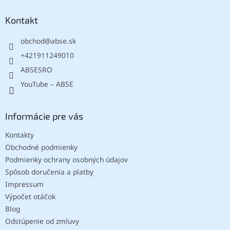
p
ä
Kontakt
t
obchod
@
abse.sk
i
e
+421911249010
ABSESRO
YouTube – ABSE
Informácie pre vás
Kontakty
Obchodné podmienky
Podmienky ochrany osobných údajov
Spôsob doručenia a platby
Impressum
Výpočet otáčok
Blog
Odstúpenie od zmluvy