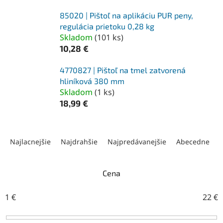
85020 | Pištoľ na aplikáciu PUR peny,
regulácia prietoku 0,28 kg
Skladom
(
101 ks
)
10,28 €
4770827 | Pištoľ na tmel zatvorená
hliníková 380 mm
Skladom
(
1 ks
)
18,99 €
R
a
Najlacnejšie
Najdrahšie
Najpredávanejšie
Abecedne
d
e
n
Cena
i
e
1
€
22
€
p
r