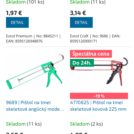
t
Skladom
(
101 ks
)
Skladom
(
11 ks
)
o
1,97 €
3,14 €
v
DETAIL
DETAIL
Extol Premium | No: 8845211 |
Extol Craft | No: 9686 | EAN:
EAN: 8595126948876
8595126900171
Špeciálna cena
Do 24h.
–19 %
9689 | Pištoľ na tmel
4770825 | Pištoľ na tmel
skeletová anglický model
skeletová kovová 225 mm
kovová 225 mm
Skladom
(
11 ks
)
Skladom
(
2 ks
)