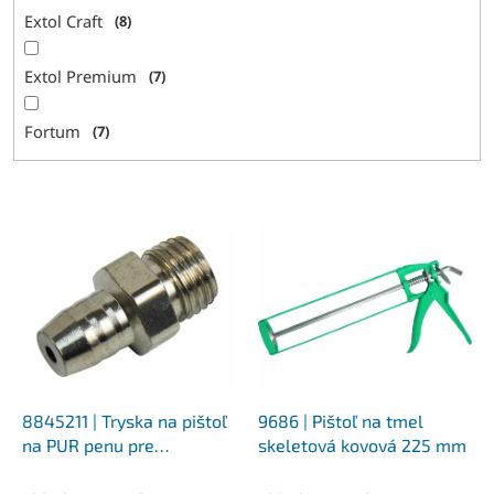
Extol Craft
8
Extol Premium
7
Fortum
7
V
ý
p
i
s
p
r
o
d
8845211 | Tryska na pištoľ
9686 | Pištoľ na tmel
u
na PUR penu pre
skeletová kovová 225 mm
k
8845200, 8845202