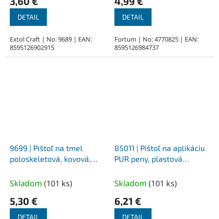
3,60 €
4,99 €
DETAIL
DETAIL
Extol Craft | No: 9689 | EAN:
Fortum | No: 4770825 | EAN:
8595126902915
8595126984737
9699 | Pištoľ na tmel
85011 | Pištoľ na aplikáciu
poloskeletová, kovová,
PUR peny, plastová
polohovateľná 225 mm
rukoväť 0,194 kg
Skladom
(
101 ks
)
Skladom
(
101 ks
)
5,30 €
6,21 €
DETAIL
DETAIL