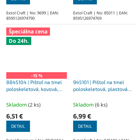
Extol Craft | No: 9699 | EAN:
Extol Craft | No: 85011 | EAN:
8595126974790
8595126974769
Špeciálna cena
Do 24h.
–15 %
8845104 | Pištoľ na tmel
945101 | Pištoľ na tmel
poloskeletová, kovová,
poloskeletová, plastová
otočná 225 mm
225 mm
Skladom
(
2 ks
)
Skladom
(
6 ks
)
6,51 €
6,99 €
DETAIL
DETAIL