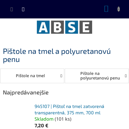
Prejsť
NÁKUP
na
KOŠÍK
obsah
Pištole na tmel a polyuretanovú
penu
Pištole na
Pištole na tmel
polyuretanovú penu
Najpredávanejšie
945107 | Pištoľ na tmel zatvorená
transparentná, 375 mm, 700 ml
Skladom
(
101 ks
)
7,20 €