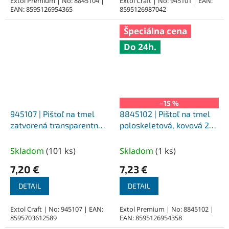
Extol Premium | No: 8845104 |
Extol Craft | No: 945101 | EAN:
EAN: 8595126954365
8595126987042
Špeciálna cena
Do 24h.
–15 %
945107 | Pištoľ na tmel
8845102 | Pištoľ na tmel
zatvorená transparentná,
poloskeletová, kovová 225
375 mm, 700 ml
mm
Skladom
(
101 ks
)
Skladom
(
1 ks
)
7,20 €
7,23 €
DETAIL
DETAIL
Extol Craft | No: 945107 | EAN:
Extol Premium | No: 8845102 |
8595703612589
EAN: 8595126954358