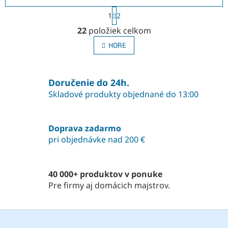
S
1
2
t
O
r
22
položiek celkom
v
á
l
n
HORE
á
k
o
d
v
a
a
Doručenie do 24h.
c
n
i
Skladové produkty objednané do 13:00
i
e
e
p
r
Doprava zadarmo
v
pri objednávke nad 200 €
k
y
v
ý
40 000+ produktov v ponuke
p
Pre firmy aj domácich majstrov.
i
s
u
Z
á