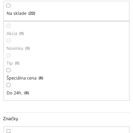
o
d
Na sklade
22
u
k
t
Akcia
0
o
v
Novinka
0
Tip
0
Špeciálna cena
6
Do 24h.
6
Značky