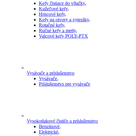
Kefy čistiace do vŕtačky
,
Kužeľové kefy
,
Hrncové kefy
,
Kefy na otvory a vyteráky
,
Rotačné kefy
,
Ručné kefy a metly
,
Valcové kefy POLY-PTX
Vysávače a príslušenstvo
Vysávače
,
Príslušenstvo pre vysávače
Vysokotlakové čističe a príslušenstvo
Benzínové
,
Elektrické
,