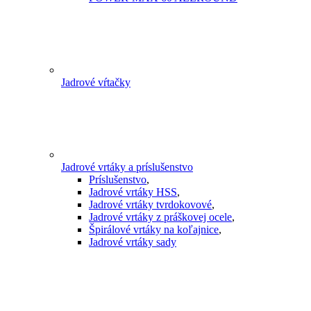
Jadrové vŕtačky
Jadrové vrtáky a príslušenstvo
Príslušenstvo
,
Jadrové vrtáky HSS
,
Jadrové vrtáky tvrdokovové
,
Jadrové vrtáky z práškovej ocele
,
Špirálové vrtáky na koľajnice
,
Jadrové vrtáky sady