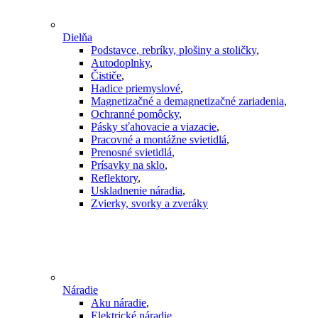
Dielňa
Podstavce, rebríky, plošiny a stoličky
,
Autodoplnky
,
Čističe
,
Hadice priemyslové
,
Magnetizačné a demagnetizačné zariadenia
,
Ochranné pomôcky
,
Pásky sťahovacie a viazacie
,
Pracovné a montážne svietidlá
,
Prenosné svietidlá
,
Prísavky na sklo
,
Reflektory
,
Uskladnenie náradia
,
Zvierky, svorky a zveráky
Náradie
Aku náradie
,
Elektrické náradie
,