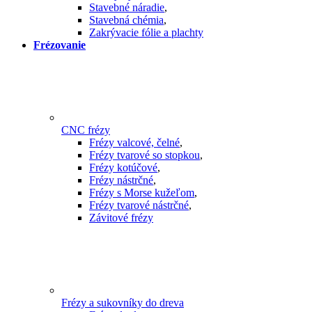
Stavebné náradie
,
Stavebná chémia
,
Zakrývacie fólie a plachty
Frézovanie
CNC frézy
Frézy valcové, čelné
,
Frézy tvarové so stopkou
,
Frézy kotúčové
,
Frézy nástrčné
,
Frézy s Morse kužeľom
,
Frézy tvarové nástrčné
,
Závitové frézy
Frézy a sukovníky do dreva