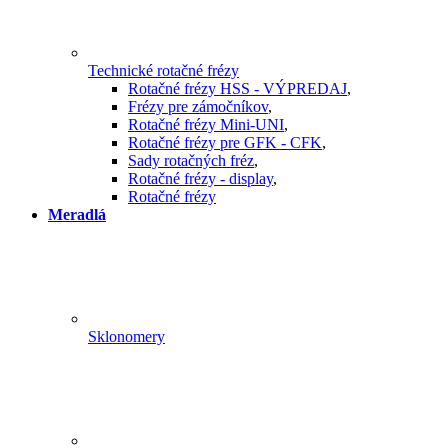
Technické rotačné frézy
Rotačné frézy HSS - VÝPREDAJ
,
Frézy pre zámočníkov
,
Rotačné frézy Mini-UNI
,
Rotačné frézy pre GFK - CFK
,
Sady rotačných fréz
,
Rotačné frézy - display
,
Rotačné frézy
Meradlá
Sklonomery