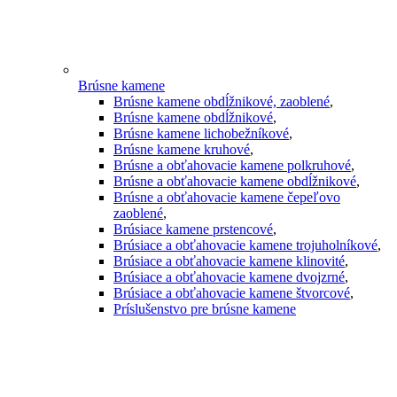
Brúsne kamene
Brúsne kamene obdĺžnikové, zaoblené
,
Brúsne kamene obdĺžnikové
,
Brúsne kamene lichobežníkové
,
Brúsne kamene kruhové
,
Brúsne a obťahovacie kamene polkruhové
,
Brúsne a obťahovacie kamene obdĺžnikové
,
Brúsne a obťahovacie kamene čepeľovo
zaoblené
,
Brúsiace kamene prstencové
,
Brúsiace a obťahovacie kamene trojuholníkové
,
Brúsiace a obťahovacie kamene klinovité
,
Brúsiace a obťahovacie kamene dvojzrné
,
Brúsiace a obťahovacie kamene štvorcové
,
Príslušenstvo pre brúsne kamene