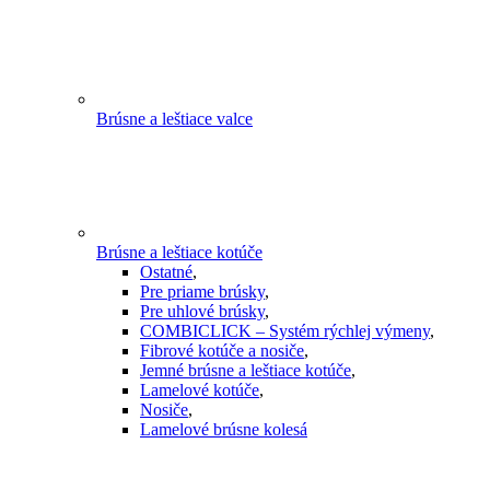
Brúsne a leštiace valce
Brúsne a leštiace kotúče
Ostatné
,
Pre priame brúsky
,
Pre uhlové brúsky
,
COMBICLICK – Systém rýchlej výmeny
,
Fibrové kotúče a nosiče
,
Jemné brúsne a leštiace kotúče
,
Lamelové kotúče
,
Nosiče
,
Lamelové brúsne kolesá