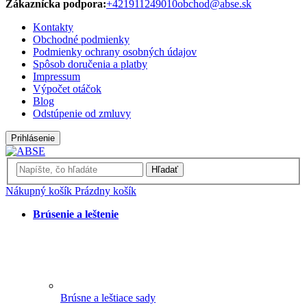
Zákaznícka podpora:
+421911249010
obchod@abse.sk
Kontakty
Obchodné podmienky
Podmienky ochrany osobných údajov
Spôsob doručenia a platby
Impressum
Výpočet otáčok
Blog
Odstúpenie od zmluvy
Prihlásenie
Hľadať
Nákupný košík
Prázdny košík
Brúsenie a leštenie
Brúsne a leštiace sady