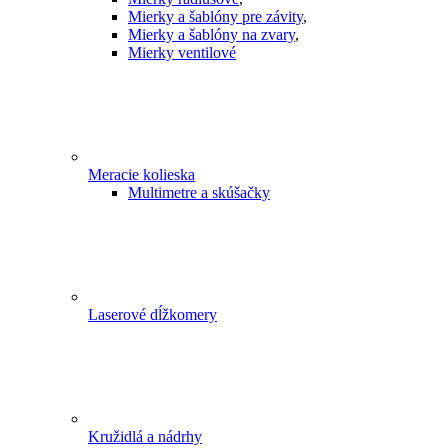
Mierky a šablóny pre závity
,
Mierky a šablóny na zvary
,
Mierky ventilové
Meracie kolieska
Multimetre a skúšačky
Laserové dĺžkomery
Kružidlá a nádrhy