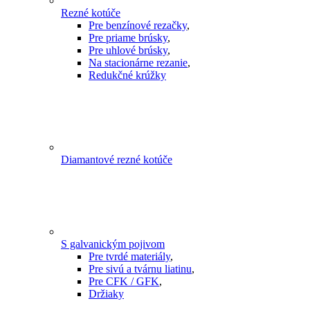
Rezné kotúče
Pre benzínové rezačky
,
Pre priame brúsky
,
Pre uhlové brúsky
,
Na stacionárne rezanie
,
Redukčné krúžky
Diamantové rezné kotúče
S galvanickým pojivom
Pre tvrdé materiály
,
Pre sivú a tvárnu liatinu
,
Pre CFK / GFK
,
Držiaky