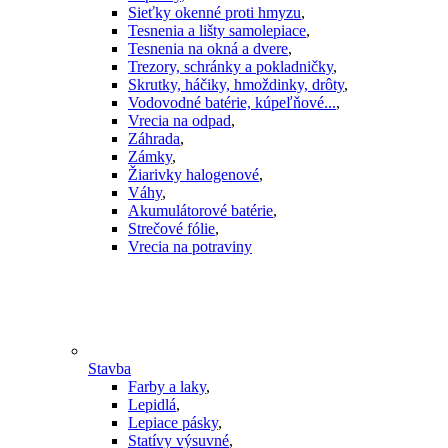
Sieťky okenné proti hmyzu
,
Tesnenia a lišty samolepiace
,
Tesnenia na okná a dvere
,
Trezory, schránky a pokladničky
,
Skrutky, háčiky, hmoždinky, drôty
,
Vodovodné batérie, kúpeľňové...
,
Vrecia na odpad
,
Záhrada
,
Zámky
,
Žiarivky halogenové
,
Váhy
,
Akumulátorové batérie
,
Strečové fólie
,
Vrecia na potraviny
Stavba
Farby a laky
,
Lepidlá
,
Lepiace pásky
,
Statívy výsuvné
,