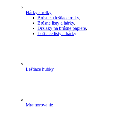
Hárky a rolky
Brúsne a leštiace rolky
,
Brúsne listy a hárky
,
Držiaky na brúsne papiere
,
Leštiace listy a hárky
Leštiace hubky
Mramorovanie