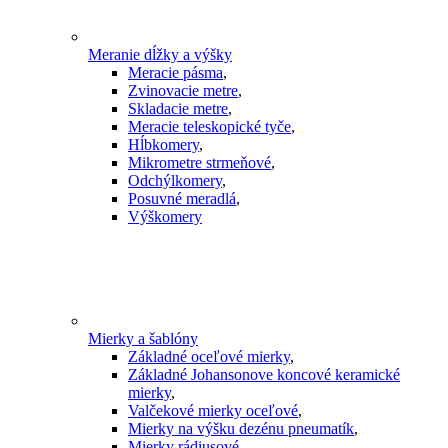
Meranie dĺžky a výšky
Meracie pásma
,
Zvinovacie metre
,
Skladacie metre
,
Meracie teleskopické tyče
,
Hĺbkomery
,
Mikrometre strmeňové
,
Odchýlkomery
,
Posuvné meradlá
,
Výškomery
Mierky a šablóny
Základné oceľové mierky
,
Základné Johansonove koncové keramické
mierky
,
Valčekové mierky oceľové
,
Mierky na výšku dezénu pneumatík
,
Mierky rádiusové
,