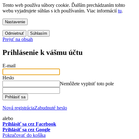
Tento web používa súbory cookie. Ďalším prechádzaním tohto
webu vyjadrujete súhlas s ich používaním. Viac informácií
tu
.
Nastavenie
Odmietnuť
Súhlasím
Prejsť na obsah
Prihlásenie k vášmu účtu
E-mail
Heslo
Nemôžete vyplniť toto pole
Prihlásiť sa
Nová registrácia
Zabudnuté heslo
alebo
Prihlásiť sa cez Facebook
Prihlásiť sa cez Google
Pokračovať do košíka