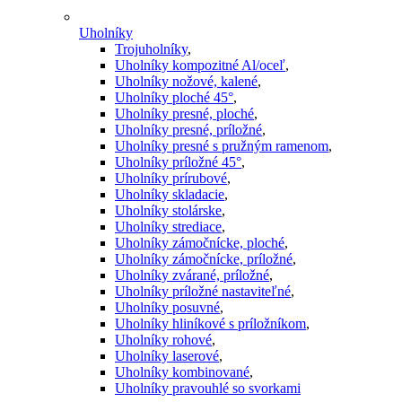
Uholníky
Trojuholníky
,
Uholníky kompozitné Al/oceľ
,
Uholníky nožové, kalené
,
Uholníky ploché 45°
,
Uholníky presné, ploché
,
Uholníky presné, príložné
,
Uholníky presné s pružným ramenom
,
Uholníky príložné 45°
,
Uholníky prírubové
,
Uholníky skladacie
,
Uholníky stolárske
,
Uholníky strediace
,
Uholníky zámočnícke, ploché
,
Uholníky zámočnícke, príložné
,
Uholníky zvárané, príložné
,
Uholníky príložné nastaviteľné
,
Uholníky posuvné
,
Uholníky hliníkové s príložníkom
,
Uholníky rohové
,
Uholníky laserové
,
Uholníky kombinované
,
Uholníky pravouhlé so svorkami