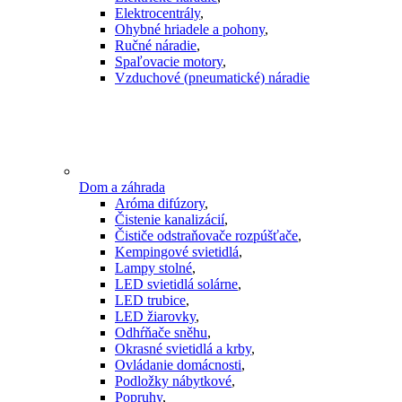
Elektrocentrály
,
Ohybné hriadele a pohony
,
Ručné náradie
,
Spaľovacie motory
,
Vzduchové (pneumatické) náradie
Dom a záhrada
Aróma difúzory
,
Čistenie kanalizácií
,
Čističe odstraňovače rozpúšťače
,
Kempingové svietidlá
,
Lampy stolné
,
LED svietidlá solárne
,
LED trubice
,
LED žiarovky
,
Odhŕňače sněhu
,
Okrasné svietidlá a krby
,
Ovládanie domácnosti
,
Podložky nábytkové
,
Popruhy
,