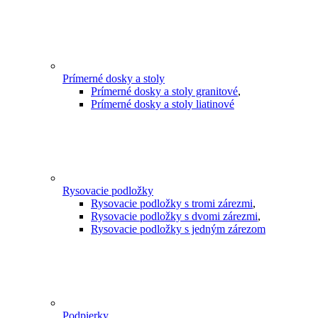
Prímerné dosky a stoly
Prímerné dosky a stoly granitové
,
Prímerné dosky a stoly liatinové
Rysovacie podložky
Rysovacie podložky s tromi zárezmi
,
Rysovacie podložky s dvomi zárezmi
,
Rysovacie podložky s jedným zárezom
Podpierky