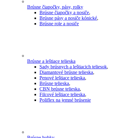
Brúsne čiapočky, pásy, rolky
Brúsne čiapočky a nosiče
,
Brúsne pásy a nosiče kónické
,
Brúsne role a nosiče
Brúsne a leštiace telieska
Sady brúsnych a leštiacich teliesok
,
Diamantové brúsne telieska
,
Penové leštiace telieska
,
Brúsne telieska
,
CBN brúsne telieska
,
Filcové leštiace telieska
,
Poliflex na jemné brúsenie
Brúsne hubky