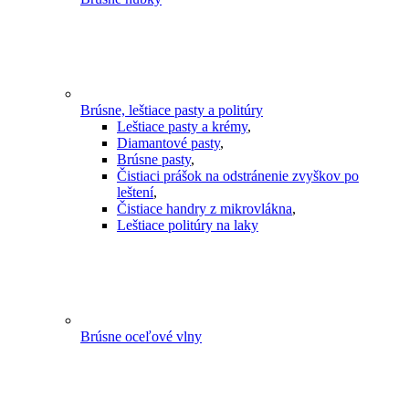
Brúsne, leštiace pasty a politúry
Leštiace pasty a krémy
,
Diamantové pasty
,
Brúsne pasty
,
Čistiaci prášok na odstránenie zvyškov po
leštení
,
Čistiace handry z mikrovlákna
,
Leštiace politúry na laky
Brúsne oceľové vlny