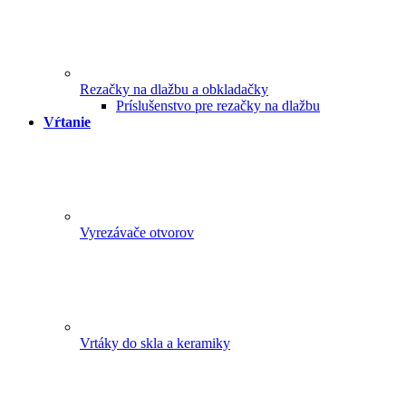
Rezačky na dlažbu a obkladačky
Príslušenstvo pre rezačky na dlažbu
Vŕtanie
Vyrezávače otvorov
Vrtáky do skla a keramiky