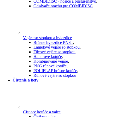
COMBIDISC - nosiče a príslušenstvo
,
Odsávače prachu pre COMBIDISC
Vejáre so stopkou a hviezdice
Brúsne hviezdice PNST
,
Lamelové vejáre so stopkou
,
Filcové vejáre so stopkou
,
Handrové kotúče
,
Kombinované vejáre
,
PNG rúnové kotúče
,
POLIFLAP brúsne kotúče
,
Rúnové vejáre so stopkou
Čistenie a kefy
Čistiace kotúče a valce
Čistiace valce
,