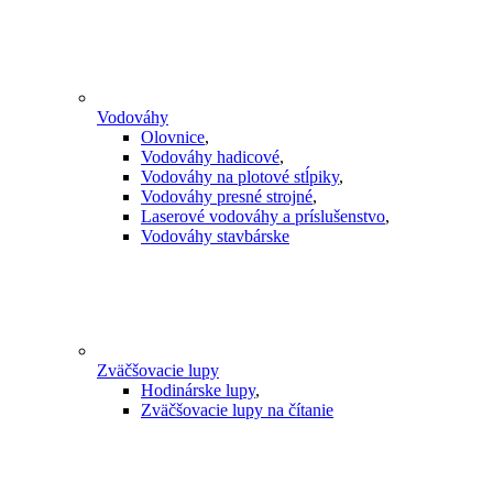
Vodováhy
Olovnice
,
Vodováhy hadicové
,
Vodováhy na plotové stĺpiky
,
Vodováhy presné strojné
,
Laserové vodováhy a príslušenstvo
,
Vodováhy stavbárske
Zväčšovacie lupy
Hodinárske lupy
,
Zväčšovacie lupy na čítanie