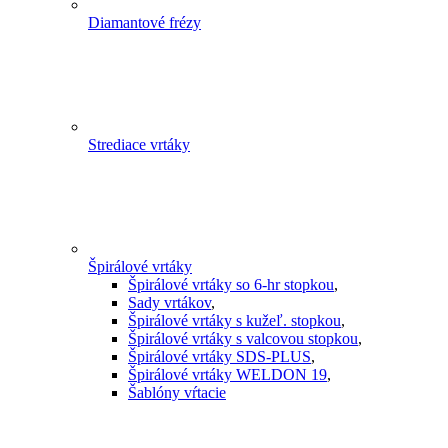
Diamantové frézy
Strediace vrtáky
Špirálové vrtáky
Špirálové vrtáky so 6-hr stopkou
,
Sady vrtákov
,
Špirálové vrtáky s kužeľ. stopkou
,
Špirálové vrtáky s valcovou stopkou
,
Špirálové vrtáky SDS-PLUS
,
Špirálové vrtáky WELDON 19
,
Šablóny vŕtacie