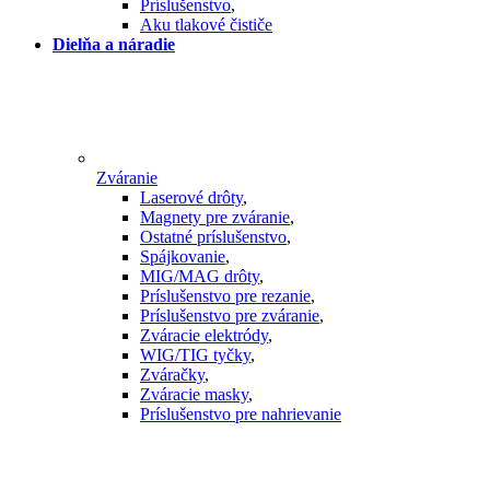
Príslušenstvo
,
Aku tlakové čističe
Dielňa a náradie
Zváranie
Laserové drôty
,
Magnety pre zváranie
,
Ostatné príslušenstvo
,
Spájkovanie
,
MIG/MAG drôty
,
Príslušenstvo pre rezanie
,
Príslušenstvo pre zváranie
,
Zváracie elektródy
,
WIG/TIG tyčky
,
Zváračky
,
Zváracie masky
,
Príslušenstvo pre nahrievanie