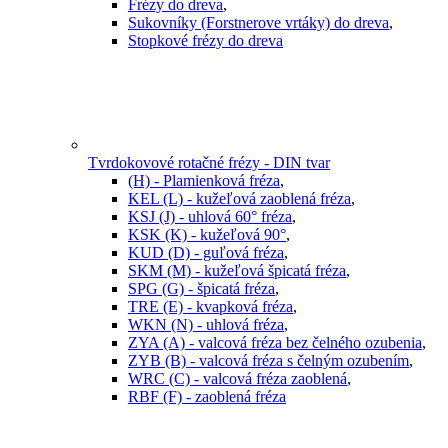
Frézy do dreva
,
Sukovníky (Forstnerove vrtáky) do dreva
,
Stopkové frézy do dreva
Tvrdokovové rotačné frézy - DIN tvar
(H) - Plamienková fréza
,
KEL (L) - kužeľová zaoblená fréza
,
KSJ (J) - uhlová 60° fréza
,
KSK (K) - kužeľová 90°
,
KUD (D) - guľová fréza
,
SKM (M) - kužeľová špicatá fréza
,
SPG (G) - špicatá fréza
,
TRE (E) - kvapková fréza
,
WKN (N) - uhlová fréza
,
ZYA (A) - valcová fréza bez čelného ozubenia
,
ZYB (B) - valcová fréza s čelným ozubením
,
WRC (C) - valcová fréza zaoblená
,
RBF (F) - zaoblená fréza