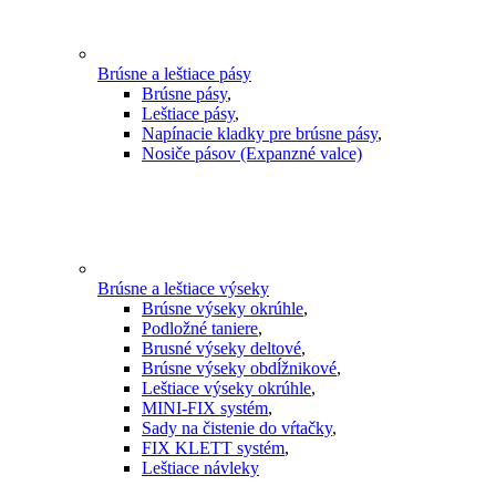
Brúsne a leštiace pásy
Brúsne pásy
,
Leštiace pásy
,
Napínacie kladky pre brúsne pásy
,
Nosiče pásov (Expanzné valce)
Brúsne a leštiace výseky
Brúsne výseky okrúhle
,
Podložné taniere
,
Brusné výseky deltové
,
Brúsne výseky obdĺžnikové
,
Leštiace výseky okrúhle
,
MINI-FIX systém
,
Sady na čistenie do vŕtačky
,
FIX KLETT systém
,
Leštiace návleky