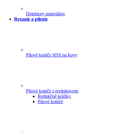
Detektory materiálov
Rezanie a pílenie
Pílové kotúče HSS na kovy
Pílové kotúče s tvrdokovom
Redukčné krúžky
,
Pilové kotúče