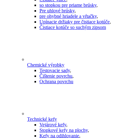
so stopkou pre priame brúsky
,
Pre uhlové brúsky
,
pre ohybné hriadele a vŕtačky
,
Upínacie držiaky pre čistiace kotúče
,
Čistiace kotúče so suchým zipsom
Chemické výrobky
Testovacie sady
,
Čištenie povrchu
,
Ochrana povrchu
Technické kefy
Vejárové kefy
,
Stopkové kefy na plochy
,
Kefy na odihlovanie
,