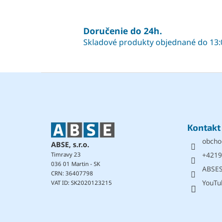
Doručenie do 24h.
Skladové produkty objednané do 13:
Z
á
p
ä
t
Kontakt
i
obcho
e
ABSE, s.r.o.
+4219
Timravy 23
036 01 Martin - SK
ABSE
CRN: 36407798
YouTu
VAT ID: SK2020123215