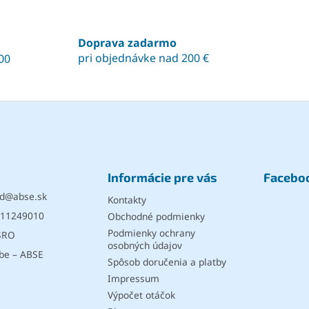
v
l
á
Doprava zadarmo
d
pri objednávke nad 200 €
00
a
c
i
e
p
r
v
k
y
Informácie pre vás
Facebo
v
ý
d
@
abse.sk
Kontakty
p
11249010
Obchodné podmienky
i
s
Podmienky ochrany
SRO
u
osobných údajov
be – ABSE
Spôsob doručenia a platby
Impressum
Výpočet otáčok