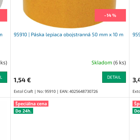
–14 %
 m
95910 | Páska lepiaca obojstranná 50 mm x 10 m
959
 ks
)
Skladom
(
6 ks
)
L
DETAIL
1,54 €
3,
Extol Craft | No: 95910 | EAN: 4025648730726
Ext
Špeciálna cena
Šp
Do 24h.
Do