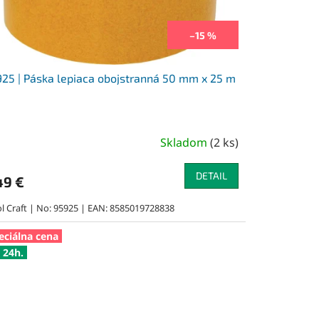
–15 %
25 | Páska lepiaca obojstranná 50 mm x 25 m
Skladom
(
2 ks
)
DETAIL
49 €
ol Craft | No: 95925 | EAN: 8585019728838
eciálna cena
 24h.