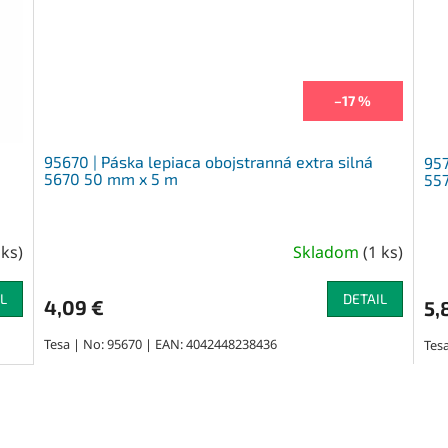
–17 %
95670 | Páska lepiaca obojstranná extra silná
957
5670 50 mm x 5 m
557
 ks
)
Skladom
(
1 ks
)
L
DETAIL
4,09 €
5,
Tesa | No: 95670 | EAN: 4042448238436
Tes