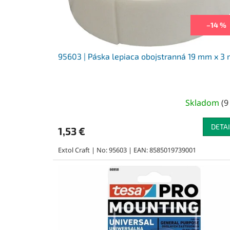
u
k
–14 %
t
o
v
95603 | Páska lepiaca obojstranná 19 mm x 3
Skladom
(
9
DETAI
1,53 €
Extol Craft | No: 95603 | EAN: 8585019739001