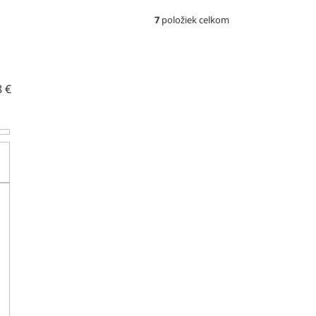
7
položiek celkom
8
€