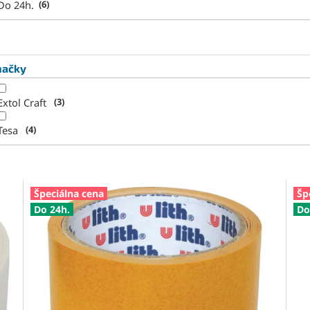
Do 24h.
6
načky
Extol Craft
3
Tesa
4
Špeciálna cena
Šp
Do 24h.
Do