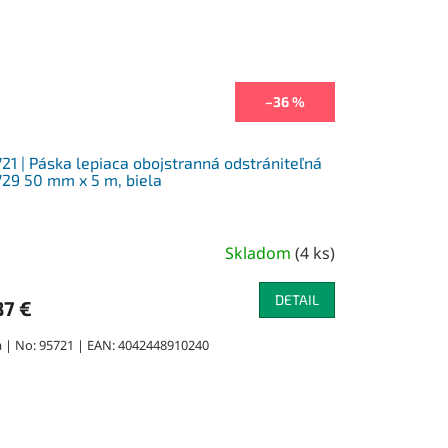
–36 %
21 | Páska lepiaca obojstranná odstrániteľná
29 50 mm x 5 m, biela
Skladom
(
4 ks
)
DETAIL
87 €
a | No: 95721 | EAN: 4042448910240