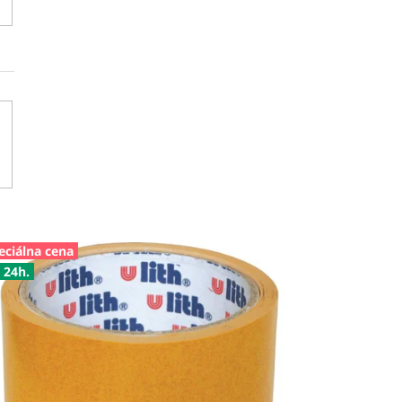
eciálna cena
 24h.