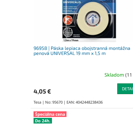
96958 | Páska lepiaca obojstranná montážna
penová UNIVERSAL 19 mm x 1,5 m
Skladom
(
11
DETAI
4,05 €
Tesa | No: 95670 | EAN: 4042448238436
Špeciálna cena
Do 24h.