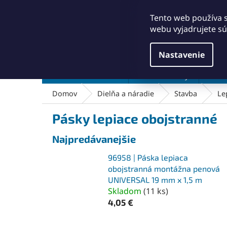
Prejsť
+421911249010
obchod@abse.sk
na
Tento web používa 
obsah
webu vyjadrujete sú
Nastavenie
Brúsenie a leštenie
Čistenie a kefy
Dielň
Domov
Dielňa a náradie
Stavba
Le
Pásky lepiace obojstranné
Najpredávanejšie
96958 | Páska lepiaca
obojstranná montážna penová
UNIVERSAL 19 mm x 1,5 m
Skladom
(
11 ks
)
4,05 €