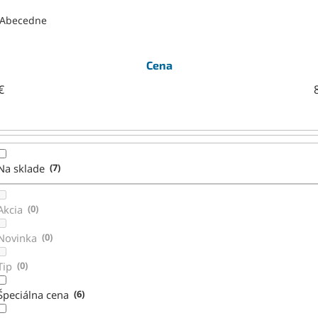
Abecedne
Cena
€
Na sklade
7
Akcia
0
Novinka
0
Tip
0
Špeciálna cena
6