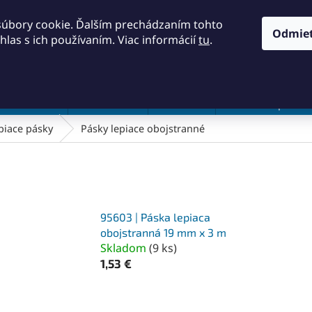
KONTAKTY
OBCHODNÉ PODMIENKY
PODMIENKY OCH
súbory cookie. Ďalším prechádzaním tohto
Odmie
hlas s ich používaním. Viac informácií
tu
.
HĽADAŤ
a a náradie
Frézovanie
Meradlá
Rezanie a pílenie
piace pásky
Pásky lepiace obojstranné
95603 | Páska lepiaca
obojstranná 19 mm x 3 m
Skladom
(
9 ks
)
1,53 €