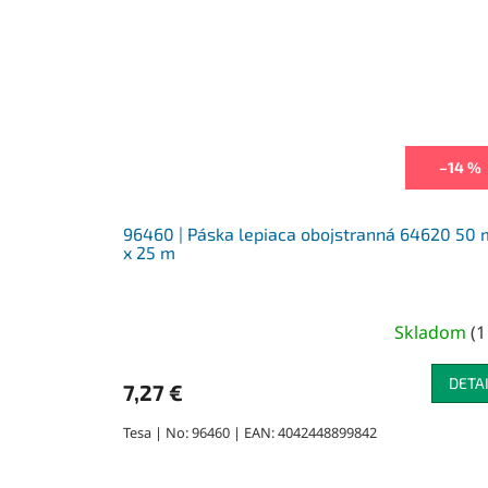
–14 %
96460 | Páska lepiaca obojstranná 64620 50
x 25 m
Skladom
(
1
DETA
7,27 €
Tesa | No: 96460 | EAN: 4042448899842