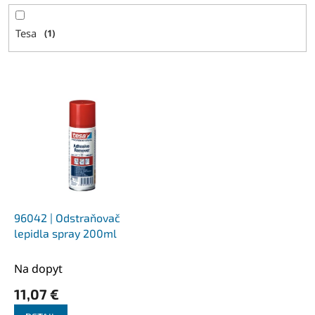
Tesa
1
V
ý
p
i
s
p
r
o
d
96042 | Odstraňovač
u
lepidla spray 200ml
k
t
Na dopyt
o
11,07 €
v