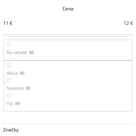
e
n
Cena
i
e
11
€
12
€
p
r
o
d
Na sklade
0
u
k
t
Akcia
0
o
v
Novinka
0
Tip
0
Značky