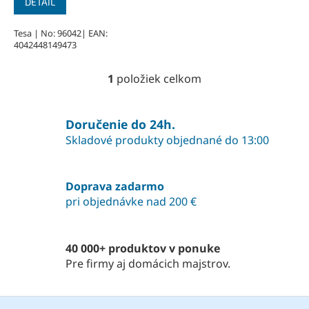
DETAIL
Tesa | No: 96042| EAN:
4042448149473
1
položiek celkom
O
v
l
á
Doručenie do 24h.
d
Skladové produkty objednané do 13:00
a
c
i
Doprava zadarmo
e
pri objednávke nad 200 €
p
r
v
k
40 000+ produktov v ponuke
y
Pre firmy aj domácich majstrov.
v
ý
p
Z
i