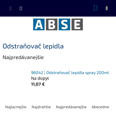
Prejsť
NÁKUP
na
KOŠÍK
obsah
Odstraňovač lepidla
Najpredávanejšie
96042 | Odstraňovač lepidla spray 200ml
Na dopyt
11,07 €
R
a
Najlacnejšie
Najdrahšie
Najpredávanejšie
Abecedne
d