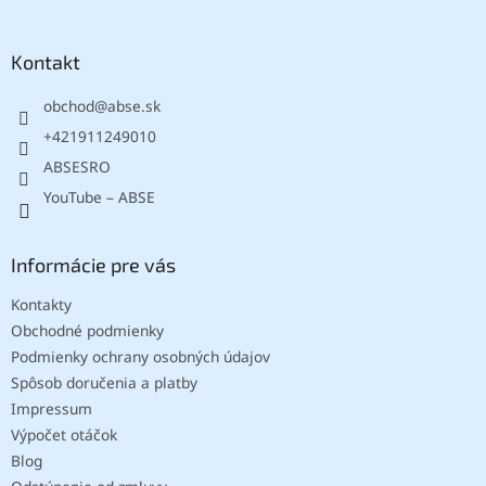
á
s
p
u
ä
Kontakt
t
obchod
@
abse.sk
i
e
+421911249010
ABSESRO
YouTube – ABSE
Informácie pre vás
Kontakty
Obchodné podmienky
Podmienky ochrany osobných údajov
Spôsob doručenia a platby
Impressum
Výpočet otáčok
Blog