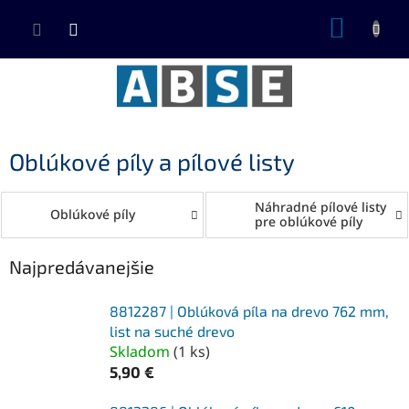
Prejsť
NÁKUP
na
KOŠÍK
obsah
Oblúkové píly a pílové listy
Náhradné pílové listy
Oblúkové píly
pre oblúkové píly
Najpredávanejšie
8812287 | Oblúková píla na drevo 762 mm,
list na suché drevo
Skladom
(
1 ks
)
5,90 €