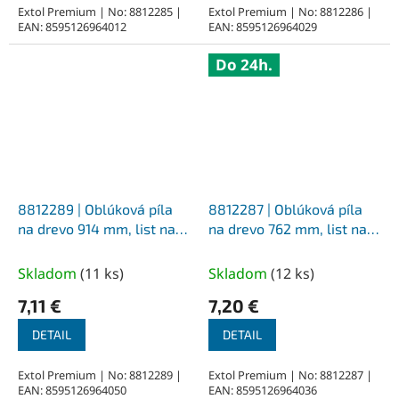
Extol Premium | No: 8812285 |
Extol Premium | No: 8812286 |
EAN: 8595126964012
EAN: 8595126964029
Do 24h.
8812289 | Oblúková píla
8812287 | Oblúková píla
na drevo 914 mm, list na
na drevo 762 mm, list na
suché drevo
suché drevo
Skladom
(
11 ks
)
Skladom
(
12 ks
)
7,11 €
7,20 €
DETAIL
DETAIL
Extol Premium | No: 8812289 |
Extol Premium | No: 8812287 |
EAN: 8595126964050
EAN: 8595126964036