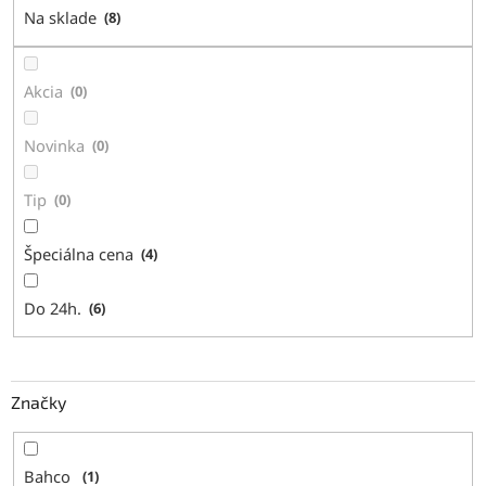
d
Na sklade
8
u
k
t
Akcia
0
o
v
Novinka
0
Tip
0
Špeciálna cena
4
Do 24h.
6
Značky
Bahco
1