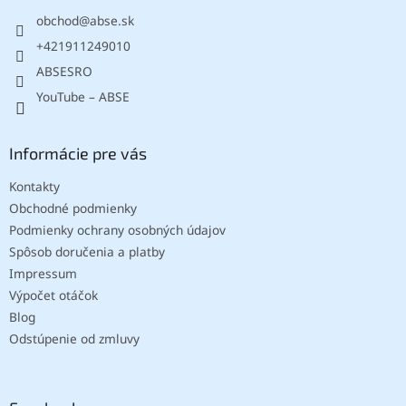
t
obchod
@
abse.sk
i
e
+421911249010
ABSESRO
YouTube – ABSE
Informácie pre vás
Kontakty
Obchodné podmienky
Podmienky ochrany osobných údajov
Spôsob doručenia a platby
Impressum
Výpočet otáčok
Blog
Odstúpenie od zmluvy