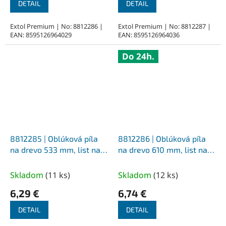
DETAIL
DETAIL
Extol Premium | No: 8812286 |
Extol Premium | No: 8812287 |
EAN: 8595126964029
EAN: 8595126964036
Do 24h.
8812285 | Oblúková píla
8812286 | Oblúková píla
na drevo 533 mm, list na
na drevo 610 mm, list na
suché drevo
suché drevo
Skladom
(
11 ks
)
Skladom
(
12 ks
)
6,29 €
6,74 €
DETAIL
DETAIL