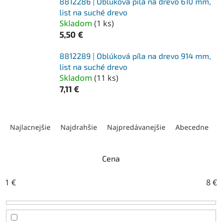
8812286 | Oblúková píla na drevo 610 mm,
list na suché drevo
Skladom
(
1 ks
)
5,50 €
8812289 | Oblúková píla na drevo 914 mm,
list na suché drevo
Skladom
(
11 ks
)
7,11 €
R
a
Najlacnejšie
Najdrahšie
Najpredávanejšie
Abecedne
d
e
n
Cena
i
e
1
€
8
€
p
r
o