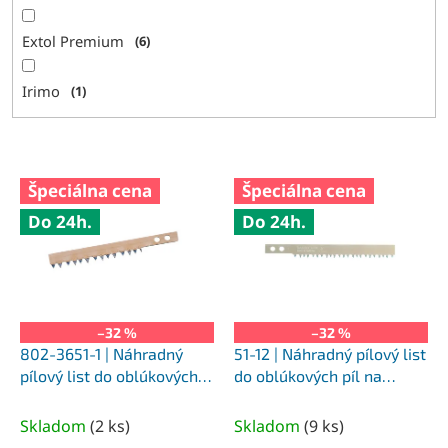
Extol Premium
6
Irimo
1
V
Špeciálna cena
Špeciálna cena
ý
Do 24h.
Do 24h.
p
i
s
p
r
o
–32 %
–32 %
d
802-3651-1 | Náhradný
51-12 | Náhradný pílový list
u
pílový list do oblúkových
do oblúkových píl na
k
píl na pílenie suchého
pílenie odležaného a
t
dreva 912 mm
čerstvého dreva 320 mm
Skladom
(
2 ks
)
Skladom
(
9 ks
)
o