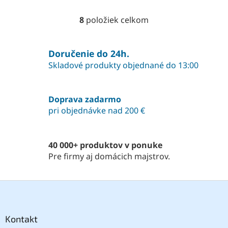
8
položiek celkom
O
v
l
á
Doručenie do 24h.
d
Skladové produkty objednané do 13:00
a
c
i
Doprava zadarmo
e
pri objednávke nad 200 €
p
r
v
k
40 000+ produktov v ponuke
y
Pre firmy aj domácich majstrov.
v
ý
p
Z
i
á
s
p
u
ä
Kontakt