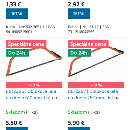
1,33 €
2,92 €
v
DETAIL
DETAIL
Irimo | No: 802-3651-1 | EAN:
Bahco | No: 51-12 | EAN:
8414909215601
7311518044565
Špeciálna cena
Špeciálna cena
Do 24h.
Do 24h.
–18 %
–18 %
8812286 | Oblúková píla
8812287 | Oblúková píla
na drevo 610 mm, list na
na drevo 762 mm, list na
suché drevo
suché drevo
Skladom
(
1 ks
)
Skladom
(
1 ks
)
5,50 €
5,90 €