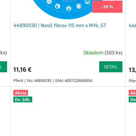
–20 %
44890030 | Nosič fíbrov 115 mm x M14, GT
448
 ks
)
Skladom
(
503 ks
)
L
DETAIL
11,16 €
13
Pferd | No: 44890030 | EAN: 4007220668054
Pfe
Akcia
Ak
Do 24h.
Do