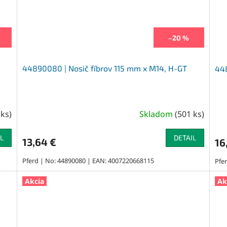
–20 %
44890080 | Nosič fíbrov 115 mm x M14, H-GT
448
 ks
)
Skladom
(
501 ks
)
L
DETAIL
13,64 €
16
Pferd | No: 44890080 | EAN: 4007220668115
Pfe
Akcia
Ak