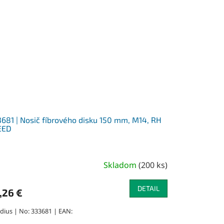
681 | Nosič fíbrového disku 150 mm, M14, RH
EED
Skladom
(
200 ks
)
DETAIL
,26 €
dius | No: 333681 | EAN: