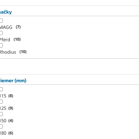
načky
MAGG
7
Pferd
10
Rhodius
10
riemer (mm)
115
8
125
9
150
4
180
6