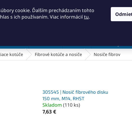
KONTAKTY
OBCHODNÉ PODMIENKY
PODMIENKY OCH
súbory cookie. Ďalším prechádzaním tohto
Odmie
hlas s ich používaním. Viac informácií
tu
.
HĽADAŤ
a a náradie
Frézovanie
Meradlá
Rezanie a pílenie
tiace kotúče
Fibrové kotúče a nosiče
Nosiče fibrov
305545 | Nosič fíbrového disku
150 mm, M14, RHST
Skladom
(
110 ks
)
7,63 €