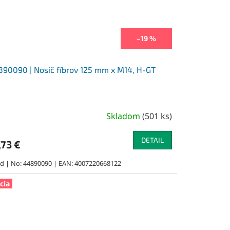
–19 %
90090 | Nosič fíbrov 125 mm x M14, H-GT
Skladom
(
501 ks
)
DETAIL
,73 €
rd | No: 44890090 | EAN: 4007220668122
cia