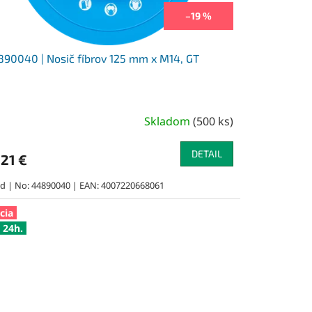
–19 %
90040 | Nosič fíbrov 125 mm x M14, GT
Skladom
(
500 ks
)
DETAIL
,21 €
rd | No: 44890040 | EAN: 4007220668061
cia
 24h.