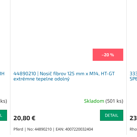
–20 %
RH
44890210 | Nosič fíbrov 125 mm x M14, HT-GT
333
extrémne tepelne odolný
SP
 ks
)
Skladom
(
501 ks
)
L
DETAIL
20,80 €
23
Pferd | No: 44890210 | EAN: 4007220032404
Rho