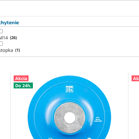
chytenie
M14
26
stopka
1
Akcia
Ak
Do 24h.