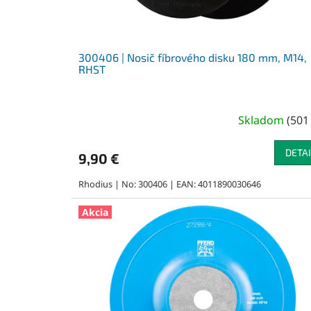
k
t
o
v
300406 | Nosič fíbrového disku 180 mm, M14,
RHST
Skladom
(
501
DETAI
9,90 €
Rhodius | No: 300406 | EAN: 4011890030646
Akcia