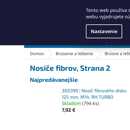
Prejsť
+421911249010
obchod@abse.sk
na
Tento web používa 
obsah
webu vyjadrujete sú
Nastavenie
Brúsenie a leštenie
Čistenie a kefy
Dielň
Domov
Brúsenie a leštenie
Brúsne a leš
Nosiče fibrov
, Strana 2
Najpredávanejšie
300399 | Nosič fíbrového disku
125 mm, M14, RH TURBO
Skladom
(
794 ks
)
7,92 €
R