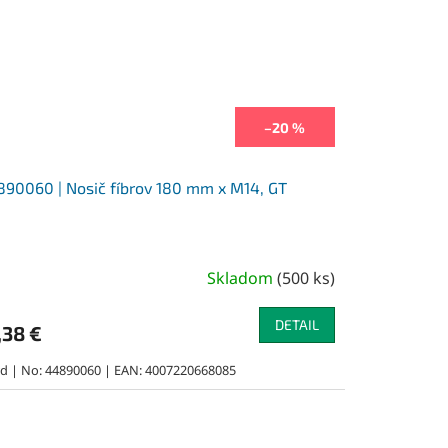
–20 %
90060 | Nosič fíbrov 180 mm x M14, GT
Skladom
(
500 ks
)
DETAIL
,38 €
rd | No: 44890060 | EAN: 4007220668085