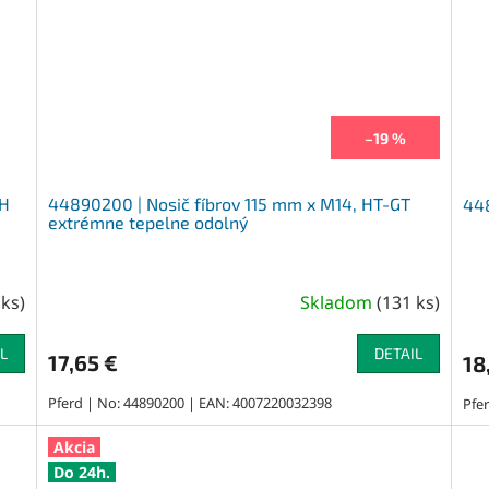
–19 %
RH
44890200 | Nosič fíbrov 115 mm x M14, HT-GT
448
extrémne tepelne odolný
 ks
)
Skladom
(
131 ks
)
L
DETAIL
17,65 €
18
Pferd | No: 44890200 | EAN: 4007220032398
Pfe
Akcia
Do 24h.