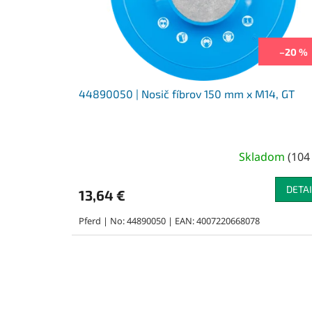
–20 %
44890050 | Nosič fíbrov 150 mm x M14, GT
Skladom
(
104
DETAI
13,64 €
Pferd | No: 44890050 | EAN: 4007220668078