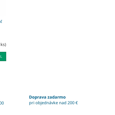
oľ
 ks
)
IL
O
v
l
á
Doprava zadarmo
d
pri objednávke nad 200 €
00
a
c
i