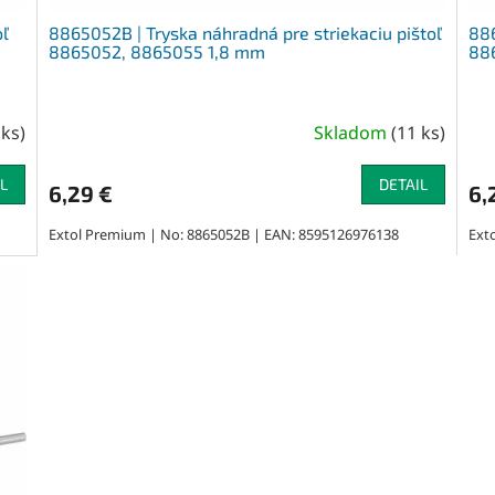
oľ
8865052B | Tryska náhradná pre striekaciu pištoľ
886
8865052, 8865055 1,8 mm
88
 ks
)
Skladom
(
11 ks
)
L
DETAIL
6,29 €
6,
Extol Premium | No: 8865052B | EAN: 8595126976138
Ext