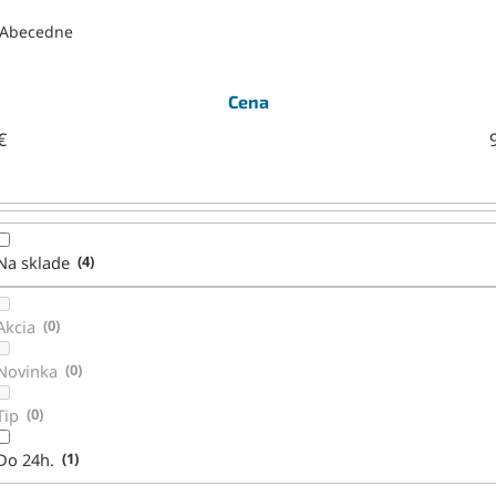
Abecedne
Cena
€
Na sklade
4
Akcia
0
Novinka
0
Tip
0
Do 24h.
1