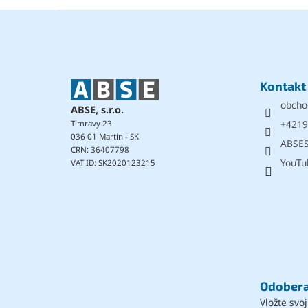
Z
á
p
ä
t
Kontakt
i
obcho
e
ABSE, s.r.o.
+4219
Timravy 23
036 01 Martin - SK
ABSE
CRN: 36407798
YouTu
VAT ID: SK2020123215
Odobera
Vložte svo